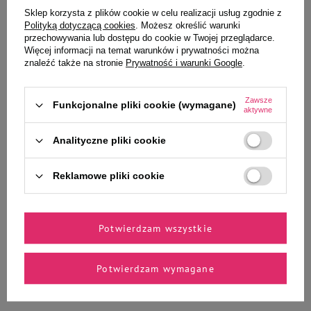
To także ucieszy Twojego
Sklep korzysta z plików cookie w celu realizacji usług zgodnie z
Polityką dotyczącą cookies
. Możesz określić warunki
pupila
przechowywania lub dostępu do cookie w Twojej przeglądarce.
Więcej informacji na temat warunków i prywatności można
znaleźć także na stronie
Prywatność i warunki Google
.
Zawsze
Mokra karma dla kotów
Mokra karma dla kota Rafi Cat
Funkcjonalne pliki cookie (wymagane)
aktywne
sterylizowanych z królikiem Rafi
Adult z dorszem 400 g
Cat Adult 400 g
Analityczne pliki cookie
6,30 zł
6,30 zł
15,75 zł / kg
15,75 zł / kg
Reklamowe pliki cookie
-
-
+
+
Do koszyka
Do koszyka
Potwierdzam wszystkie
Potwierdzam wymagane