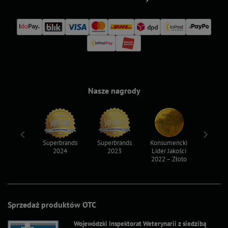
Nasze nagrody
ksy 2022
Superbrands
Superbrands
Konsumencki
Konsum
2024
2023
Lider Jakości
Lider Ja
2022 – Złoto
2022 – S
Sprzedaż produktów OTC
Wojewódzki Inspektorat Weterynarii z siedzibą