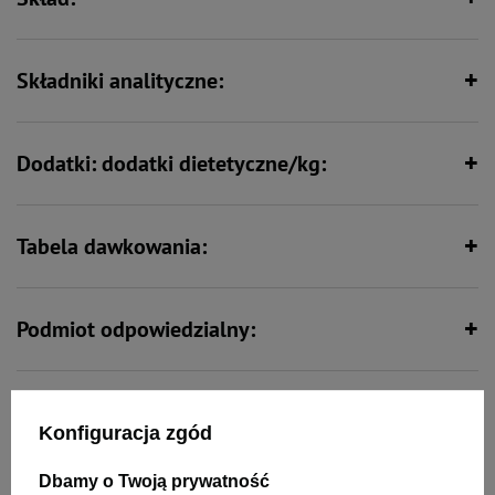
Wspiera kości i stawy
Zawiera zestaw witamin i składników
mineralnych
Składniki analityczne:
Dodatki: dodatki dietetyczne/kg:
Tabela dawkowania:
Podmiot odpowiedzialny:
Opinie:
Konfiguracja zgód
Dbamy o Twoją prywatność