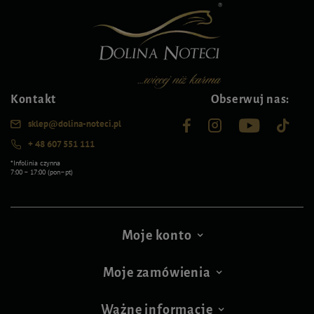
Kontakt
Obserwuj nas:
sklep@dolina-noteci.pl
+ 48 607 551 111
*Infolinia czynna
7:00 – 17:00 (pon–pt)
Moje konto
Moje zamówienia
Ważne informacje