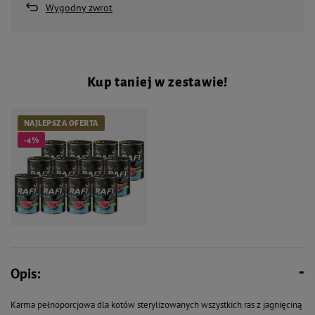
Wygodny zwrot
Kup taniej w zestawie!
NAJLEPSZA OFERTA
-4%
71,88 zł
75,60 zł
Opis:
Mokra karma dla kotów
sterylizowanych z jagnięciną Rafi
Karma pełnoporcjowa dla kotów sterylizowanych wszystkich ras z jagnięciną
Cat Adult zestaw 12 x 400 g