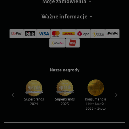
Moje zamówienia
Ważne informacje
Nasze nagrody
ksy 2022
Superbrands
Superbrands
Konsumencki
Konsum
2024
2023
Lider Jakości
Lider Ja
2022 – Złoto
2022 – S