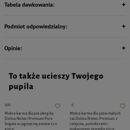
(monobiałkowa) – idealna dla
Tabela dawkowania:
zwierząt z nietolerancjami
pokarmowymi
Podmiot odpowiedzialny:
Opinie:
To także ucieszy Twojego
pupila
Mokra karma dla psa alergika
Mokra karma dla psów małych
Dolina Noteci Premium Pure
ras Dolina Noteci Premium z
bogata w jagnięcinę zestaw 12 x
cielęcina, pomidorami i
400 g
makaronem saszetka 100 g