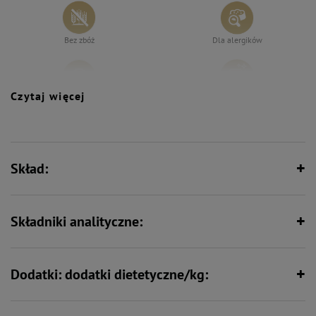
Bez zbóż
Dla alergików
Czytaj więcej
Bez syntetycznych aromatów,
Specjalistyczna - dla zwierząt o
wzmacniaczy smaku i barwników
konkretnych potrzebach
żywieniowych
Skład:
Wspiera florę bakteryjną jelit
Wspiera odporność
Składniki analityczne:
Zawiera zestaw witamin i składników
Zawiera nienasycone kwasy
mineralnych
tłuszczowe
Dodatki: dodatki dietetyczne/kg:
Wspiera kości i stawy
Zawiera jedno źródło białka