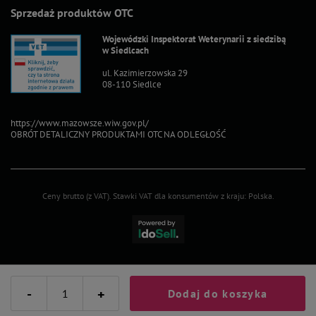
Sprzedaż produktów OTC
Wojewódzki Inspektorat Weterynarii z siedzibą
w Siedlcach
ul. Kazimierzowska 29
08-110 Siedlce
https://www.mazowsze.wiw.gov.pl/
OBRÓT DETALICZNY PRODUKTAMI OTC NA ODLEGŁOŚĆ
Ceny brutto (z VAT).
Stawki VAT dla konsumentów z kraju:
Polska
.
-
+
Dodaj do koszyka