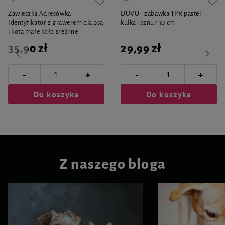
Zawieszka Adresówka
DUVO+ zabawka TPR pastel
Identyfikator z grawerem dla psa
kulka i sznur 30 cm
i kota małe koło srebrne
35,90 zł
29,99 zł
-
-
+
+
Do koszyka
Do koszyka
Z naszego bloga