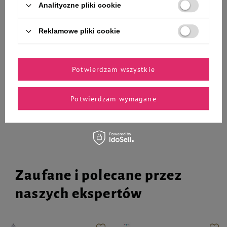
Mokra karma dla psa alergika
Mokra karma dla psa alergika
Analityczne pliki cookie
Dolina Noteci Premium Pure
Dolina Noteci Premium Pure
bogata w dziczyznę 12 x 400 g
bogata w wołowinę z ryżem
Reklamowe pliki cookie
brązowym zestaw 12 x 400 g
146,76 zł
146,79 zł
30,57 zł / kg
30,57 zł / kg
Potwierdzam wszystkie
-
-
+
+
Do koszyka
Do koszyka
Potwierdzam wymagane
Zaufane i polecane przez
naszych ekspertów