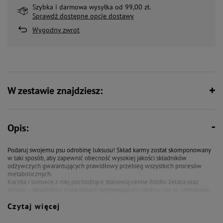
Szybka i darmowa wysyłka od 99,00 zł.
Sprawdź dostępne opcje dostawy
Wygodny zwrot
W zestawie znajdziesz:
Opis:
Podaruj swojemu psu odrobinę luksusu! Skład karmy został skomponowany
w taki sposób, aby zapewnić obecność wysokiej jakości składników
odżywczych gwarantujących prawidłowy przebieg wszystkich procesów
metabolicznych.
Kaczka i surowce z niej pochodzące stanowią cenne źródło żelaza oraz
selenu – składników mineralnych odgrywających istotną rolę w utrzymaniu
prawidłowych funkcji krwi. Dodatkowo tłuszcz z kaczki jest cennym źródłem
Czytaj więcej
wielonasyconych kwasów tłuszczowych z rodziny n-6, które świetnie
wpływają na kondycję skóry poprawiając wygląd sierści pupila. Twój pies już
na nią czeka!