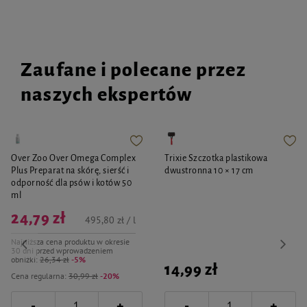
Zaufane i polecane przez
naszych ekspertów
Over Zoo Over Omega Complex
Trixie Szczotka plastikowa
Plus Preparat na skórę, sierść i
dwustronna 10 × 17 cm
odporność dla psów i kotów 50
ml
24,79 zł
495,80 zł / l
Najniższa cena produktu w okresie
30 dni przed wprowadzeniem
obniżki:
26,34 zł
-5%
14,99 zł
Cena regularna:
30,99 zł
-20%
-
-
+
+