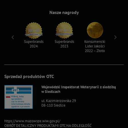
Nasze nagrody
ksy 2022
Superbrands
Superbrands
Konsumencki
Konsum
2024
2023
Lider Jakości
Lider Ja
2022 – Złoto
2022 – S
Sprzedaż produktów OTC
Wojewódzki Inspektorat Weterynarii z siedzibą
w Siedlcach
ul. Kazimierzowska 29
08-110 Siedlce
https://www.mazowsze.wiw.gov.pl/
OBRÓT DETALICZNY PRODUKTAMI OTC NA ODLEGŁOŚĆ