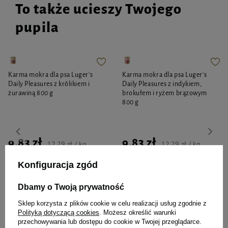
To także ucieszy Twojego
pupila
Karma mokra dla psa Luger's
Karma mokra dla psa Luger's
Daily Pleasures z królikiem i
Daily Pleasures z indykiem,
żurawiną 800 g
brokułem i ryżem brązowym
800 g
9,83 zł
9,83 zł
12,29 zł / kg
12,29 zł / kg
Konfiguracja zgód
-
-
+
+
Dbamy o Twoją prywatność
Do koszyka
Do koszyka
Sklep korzysta z plików cookie w celu realizacji usług zgodnie z
Polityką dotyczącą cookies
. Możesz określić warunki
przechowywania lub dostępu do cookie w Twojej przeglądarce.