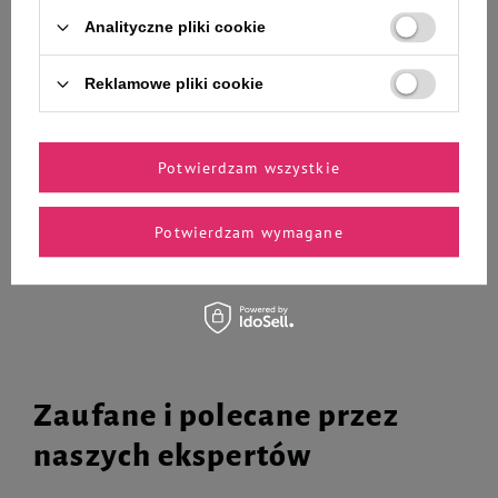
Analityczne pliki cookie
Zawieszka Adresówka
Zawieszka Adresówka
Identyfikator z grawerem dla psa
Identyfikator z grawerem dla psa
i kota mała szara
i kota duża łapka czarna glitter
Reklamowe pliki cookie
35,90 zł
42,90 zł
Potwierdzam wszystkie
-
-
+
+
Potwierdzam wymagane
Do koszyka
Do koszyka
Zaufane i polecane przez
naszych ekspertów