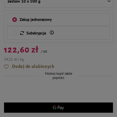
zestaw 10 x 500 g
Zakup jednorazowy
Subskrypcja
122,60 zł
/
szt.
24,52 zł / kg
Dodaj do ulubionych
Możesz kupić także
poprzez: