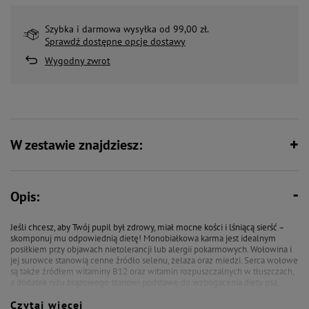
Szybka i darmowa wysyłka od 99,00 zł.
Sprawdź dostępne opcje dostawy
Wygodny zwrot
W zestawie znajdziesz:
Opis:
Jeśli chcesz, aby Twój pupil był zdrowy, miał mocne kości i lśniącą sierść –
skomponuj mu odpowiednią dietę! Monobiałkowa karma jest idealnym
posiłkiem przy objawach nietolerancji lub alergii pokarmowych. Wołowina i
jej surowce stanowią cenne źródło selenu, żelaza oraz miedzi. Serca wołowe
są także źródłem witaminy B12 oraz witamin rozpuszczalnych w tłuszczach,
a dodatek ryżu brązowego stanowi podstawę do wzbogacenia diety psa,
która reguluje przebieg procesów trawiennych. Zadbaj o dobre
Czytaj więcej
samopoczucie swojego pupila!