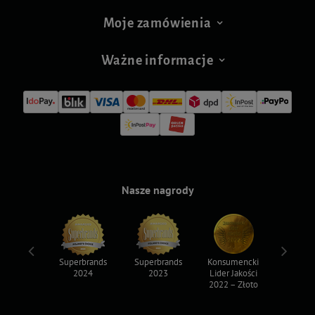
Moje zamówienia
Ważne informacje
Nasze nagrody
ksy 2022
Superbrands
Superbrands
Konsumencki
Konsum
2024
2023
Lider Jakości
Lider Ja
2022 – Złoto
2022 – S