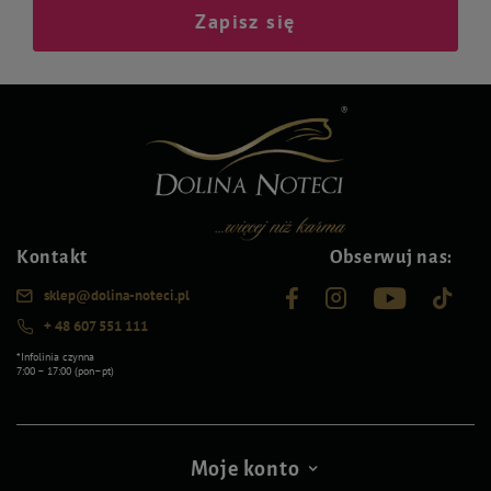
Zapisz się
Kontakt
Obserwuj nas:
sklep@dolina-noteci.pl
+ 48 607 551 111
*Infolinia czynna
7:00 – 17:00 (pon–pt)
Moje konto