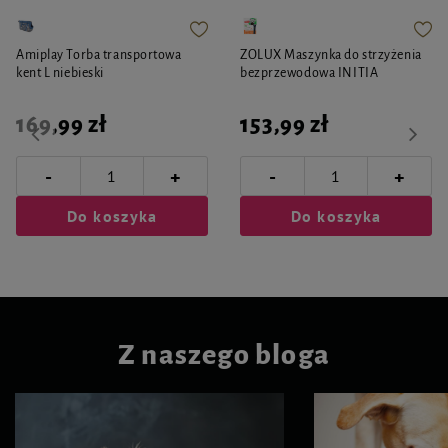
Amiplay Torba transportowa
ZOLUX Maszynka do strzyżenia
kent L niebieski
bezprzewodowa INITIA
169,99 zł
153,99 zł
-
-
+
+
Do koszyka
Do koszyka
Z naszego bloga