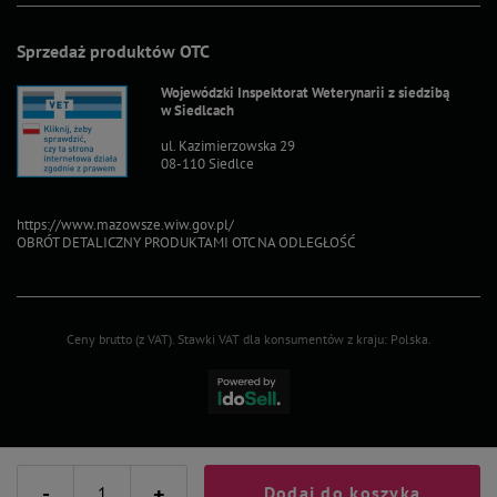
Sprzedaż produktów OTC
Wojewódzki Inspektorat Weterynarii z siedzibą
w Siedlcach
ul. Kazimierzowska 29
08-110 Siedlce
https://www.mazowsze.wiw.gov.pl/
OBRÓT DETALICZNY PRODUKTAMI OTC NA ODLEGŁOŚĆ
Ceny brutto (z VAT).
Stawki VAT dla konsumentów z kraju:
Polska
.
-
+
Dodaj do koszyka