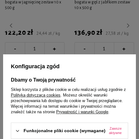
bogata w jagnięcinę zestaw 10 x
bogata w gęś z jabłkiem zestaw
500 g
10 x 500 g
122,20 zł
136,90 zł
24,44 zł / kg
27,38 zł / kg
-
-
+
+
Do koszyka
Do koszyka
Konfiguracja zgód
Dbamy o Twoją prywatność
Sklep korzysta z plików cookie w celu realizacji usług zgodnie z
Polityką dotyczącą cookies
. Możesz określić warunki
przechowywania lub dostępu do cookie w Twojej przeglądarce.
Więcej informacji na temat warunków i prywatności można
Wybrane specjalnie dla
znaleźć także na stronie
Prywatność i warunki Google
.
Ciebie i Twojego czworonoga
Zawsze
Funkcjonalne pliki cookie (wymagane)
aktywne