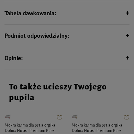
Tabela dawkowania:
Zawiera jedno źródło białka
(monobiałkowa) – idealna dla
zwierząt z nietolerancjami
pokarmowymi
Podmiot odpowiedzialny:
Opinie:
To także ucieszy Twojego
pupila
Mokra karma dla psa alergika
Mokra karma dla psa alergika
Dolina Noteci Premium Pure
Dolina Noteci Premium Pure