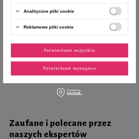
Analityczne pliki cookie
Mokra karma dla psa alergika
Mokra karma dla psa alergika
Dolina Noteci Premium Pure
Dolina Noteci Premium Pure
Reklamowe pliki cookie
bogata w indyka z ziemniakami
bogata w jagnięcinę zestaw 12 x
12 x 400 g
400 g
146,76 zł
146,76 zł
30,57 zł / kg
30,57 zł / kg
Potwierdzam wszystkie
-
-
+
+
Potwierdzam wymagane
Do koszyka
Do koszyka
Zaufane i polecane przez
naszych ekspertów