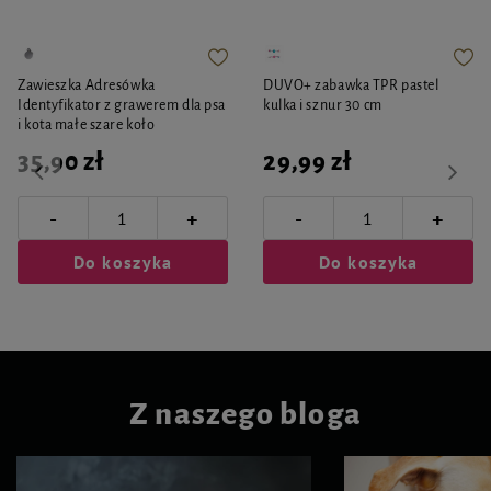
Zawieszka Adresówka
DUVO+ zabawka TPR pastel
Identyfikator z grawerem dla psa
kulka i sznur 30 cm
i kota małe szare koło
35,90 zł
29,99 zł
-
-
+
+
Do koszyka
Do koszyka
Z naszego bloga