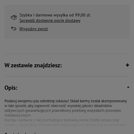
Szybka i darmowa wysyłka od 99,00 zł.
Sprawdź dostępne opcje dostawy
Wygodny zwrot
W zestawie znajdziesz:
Opis:
Podaruj swojemu psu odrobinę luksusu! Skład karmy został skomponowany
w taki sposób, aby zapewnić obecność wysokiej jakości składników
odżywczych gwarantujących prawidłowy przebieg wszystkich procesów
metabolicznych.
Kaczka i surowce z niej pochodzące stanowią cenne źródło żelaza oraz
selenu – składników mineralnych odgrywających istotną rolę w utrzymaniu
prawidłowych funkcji krwi. Dodatkowo tłuszcz z kaczki jest cennym źródłem