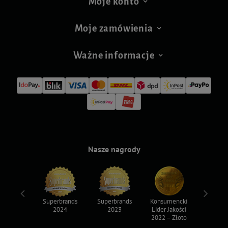
Moje konto
Moje zamówienia
Ważne informacje
Nasze nagrody
ksy 2022
Superbrands
Superbrands
Konsumencki
Konsum
2024
2023
Lider Jakości
Lider Ja
2022 – Złoto
2022 – S