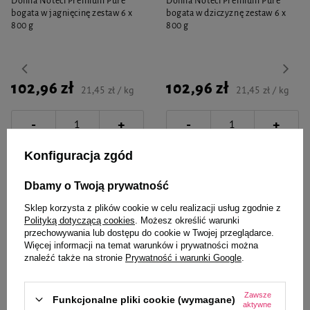
Dolina Noteci Premium Pure
Dolina Noteci Premium Pure
bogata w jagnięcinę zestaw 6 x
bogata w dziczyznę zestaw 6 x
800 g
800 g
102,96 zł
102,96 zł
21,45 zł / kg
21,45 zł / kg
-
-
+
+
Do koszyka
Do koszyka
Konfiguracja zgód
Dbamy o Twoją prywatność
Sklep korzysta z plików cookie w celu realizacji usług zgodnie z
Polityką dotyczącą cookies
. Możesz określić warunki
przechowywania lub dostępu do cookie w Twojej przeglądarce.
Więcej informacji na temat warunków i prywatności można
Wybrane specjalnie dla
znaleźć także na stronie
Prywatność i warunki Google
.
Ciebie i Twojego czworonoga
Zawsze
Funkcjonalne pliki cookie (wymagane)
aktywne