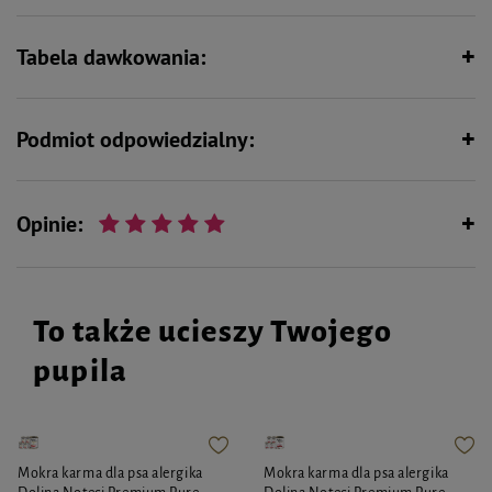
Wspiera kości i stawy
Zawiera jedno źródło białka
(monobiałkowa) – idealna dla
Tabela dawkowania:
zwierząt z nietolerancjami
pokarmowymi
Podmiot odpowiedzialny:
Opinie:
To także ucieszy Twojego
pupila
Mokra karma dla psa alergika
Mokra karma dla psa alergika