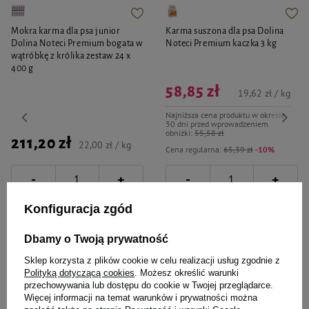
Mokra karma dla psa junior
Karma suszona dla psa Dolina
Dolina Noteci Premium bogata w
Noteci Premium kaczka 3 kg
wątróbkę z królika zestaw 24 x
400 g
58,85 zł
19,62 zł / kg
Najniższa cena produktu w okresie
30 dni przed wprowadzeniem
obniżki:
55,58 zł
211,20 zł
22,00 zł / kg
Cena regularna:
65,39 zł
-10%
-
-
+
+
Do koszyka
Do koszyka
Konfiguracja zgód
Dbamy o Twoją prywatność
Sklep korzysta z plików cookie w celu realizacji usług zgodnie z
Polityką dotyczącą cookies
. Możesz określić warunki
przechowywania lub dostępu do cookie w Twojej przeglądarce.
Więcej informacji na temat warunków i prywatności można