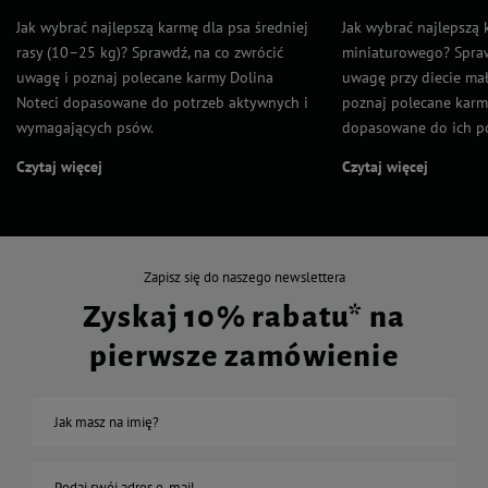
Jak wybrać najlepszą karmę dla psa średniej
Jak wybrać najlepszą 
rasy (10–25 kg)? Sprawdź, na co zwrócić
miniaturowego? Spraw
uwagę i poznaj polecane karmy Dolina
uwagę przy diecie mał
Noteci dopasowane do potrzeb aktywnych i
poznaj polecane karm
wymagających psów.
dopasowane do ich po
Czytaj więcej
Czytaj więcej
Zapisz się do naszego newslettera
Zyskaj 10% rabatu* na
pierwsze zamówienie
Jak masz na imię?
Podaj swój adres e-mail