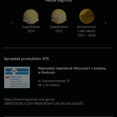
Nasze nagrody
ksy 2022
Superbrands
Superbrands
Konsumencki
Konsum
2024
2023
Lider Jakości
Lider Ja
2022 – Złoto
2022 – S
Sprzedaż produktów OTC
Wojewódzki Inspektorat Weterynarii z siedzibą
w Siedlcach
ul. Kazimierzowska 29
08-110 Siedlce
https://www.mazowsze.wiw.gov.pl/
OBRÓT DETALICZNY PRODUKTAMI OTC NA ODLEGŁOŚĆ