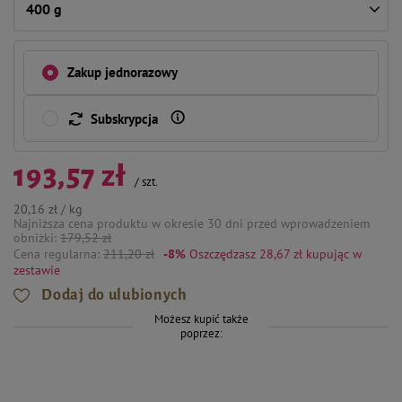
400 g
Zakup jednorazowy
Subskrypcja
193,57 zł
/
szt.
20,16 zł / kg
Najniższa cena produktu w okresie 30 dni przed wprowadzeniem
obniżki:
179,52 zł
Cena regularna:
211,20 zł
-8%
Oszczędzasz 28,67 zł
kupując w
zestawie
Dodaj do ulubionych
Możesz kupić także
poprzez: