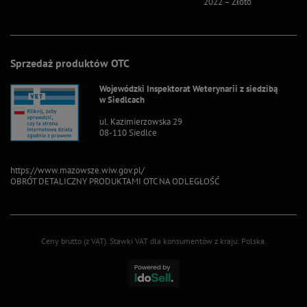
2022 – Złoto
2022 – S
Sprzedaż produktów OTC
Wojewódzki Inspektorat Weterynarii z siedzibą
w Siedlcach
ul. Kazimierzowska 29
08-110 Siedlce
https://www.mazowsze.wiw.gov.pl/
OBRÓT DETALICZNY PRODUKTAMI OTC NA ODLEGŁOŚĆ
Ceny brutto (z VAT).
Stawki VAT dla konsumentów z kraju:
Polska
.