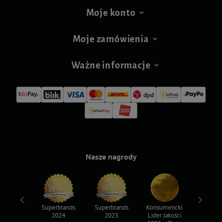
Moje konto
Moje zamówienia
Ważne informacje
Nasze nagrody
ksy 2022
Superbrands
Superbrands
Konsumencki
Konsum
2024
2023
Lider Jakości
Lider Ja