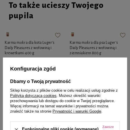
To także ucieszy Twojego
pupila
Karma mokra dla kota Luger's
Karma mokra dla psa Luger's
Daily Pleasures z wołowiną i
Daily Pleasures z wołowiną i
krewetkami 400 g
ziemniakiem 800 g
7,88 zł
9,83 zł
Konfiguracja zgód
19,70 zł / kg
12,29 zł / kg
Dbamy o Twoją prywatność
-
-
+
+
Sklep korzysta z plików cookie w celu realizacji usług zgodnie z
Do koszyka
Do koszyka
Polityką dotyczącą cookies
. Możesz określić warunki
przechowywania lub dostępu do cookie w Twojej przeglądarce.
Więcej informacji na temat warunków i prywatności można
znaleźć także na stronie
Prywatność i warunki Google
.
Zawsze
Funkcjonalne pliki cookie (wymagane)