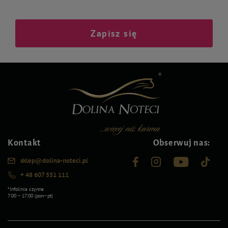
Zapisz się
Kontakt
Obserwuj nas:
sklep@dolina-noteci.pl
+ 48 607 551 111
*Infolinia czynna
7:00 – 17:00 (pon–pt)