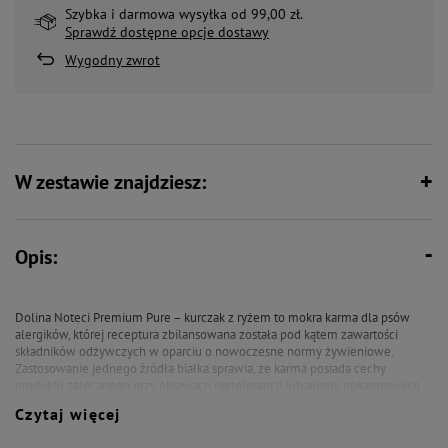
Szybka i darmowa wysyłka od 99,00 zł.
Sprawdź dostępne opcje dostawy
Wygodny zwrot
W zestawie znajdziesz:
Opis:
Dolina Noteci Premium Pure – kurczak z ryżem to mokra karma dla psów
alergików, której receptura zbilansowana została pod kątem zawartości
składników odżywczych w oparciu o nowoczesne normy żywieniowe.
Zastosowanie jednego źródła białka sprawia, że karma posiada cechy
produktu zalecanego przy objawach nietolerancji lub alergii pokarmowych
na inne źródła białek. Mięso i surowce pochodzące z kurczaka są cennym
Czytaj więcej
źródłem białka, w tym aminokwasów – lizyny, leucyny i fenyloalaniny. Z kolei
obecność w tłuszczu z kurczaka kwasów tłuszczowych zarówno z rodzin n-6,