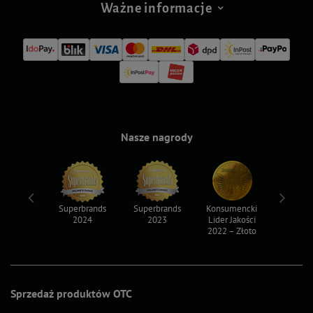
Ważne informacje
Nasze nagrody
ksy 2022
Superbrands
Superbrands
Konsumencki
Konsum
2024
2023
Lider Jakości
Lider Ja
2022 – Złoto
2022 – S
Sprzedaż produktów OTC