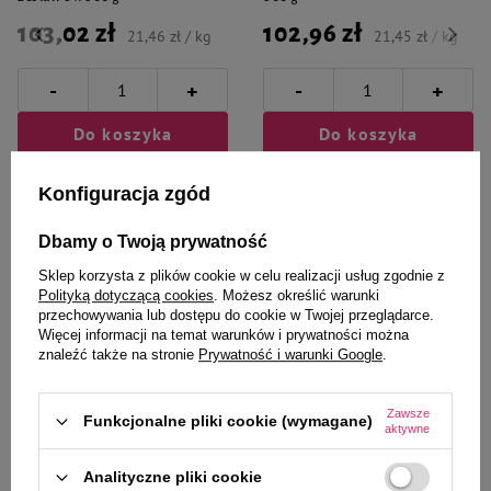
103,02 zł
102,96 zł
21,46 zł / kg
21,45 zł / kg
-
-
+
+
Do koszyka
Do koszyka
Konfiguracja zgód
Dbamy o Twoją prywatność
Sklep korzysta z plików cookie w celu realizacji usług zgodnie z
Polityką dotyczącą cookies
. Możesz określić warunki
Wybrane specjalnie dla
przechowywania lub dostępu do cookie w Twojej przeglądarce.
Więcej informacji na temat warunków i prywatności można
Ciebie i Twojego czworonoga
znaleźć także na stronie
Prywatność i warunki Google
.
Zawsze
Funkcjonalne pliki cookie (wymagane)
aktywne
Mokra karma dla psa alergika
Mokra karma dla psa alergika
Dolina Noteci Premium Pure
Dolina Noteci Premium Pure
Analityczne pliki cookie
bogata w jagnięcinę zestaw 12 x
bogata w indyka z ziemniakami