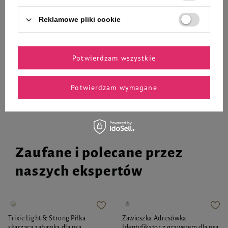
400 g
12 x 400 g
Reklamowe pliki cookie
146,76 zł
146,76 zł
30,57 zł / kg
30,57 zł / kg
-
-
+
+
Potwierdzam wszystkie
Do koszyka
Do koszyka
Potwierdzam wymagane
Zaufane i polecane przez
naszych ekspertów
Trixie Light & Strong Piłka
Zawieszka Adresówka
skacząca zabawka dla psa,
Identyfikator z grawerem dla psa