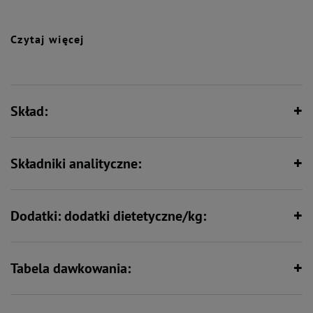
- zaspokaja zapotrzebowanie psa na witaminy i składniki mineralne,
- nie zawiera syntetycznych aromatów, wzmacniaczy smaku ani barwników.
Czytaj więcej
Wspiera florę bakteryjną jelit
Bez syntetycznych aromatów,
wzmacniaczy smaku i barwników
Skład:
Wspiera kości i stawy
Wspiera odporność
Składniki analityczne:
Dodatki: dodatki dietetyczne/kg:
Tabela dawkowania: