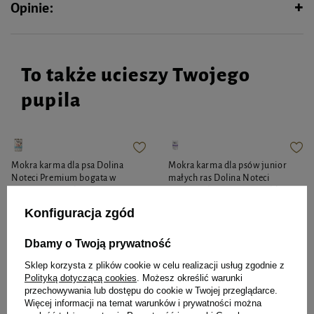
Opinie:
To także ucieszy Twojego
pupila
Mokra karma dla psa Dolina
Mokra karma dla psów junior
Noteci Premium bogata w
małych ras Dolina Noteci
jagnięcinę puszka 400 g EDYCJA
Premium bogata w wątróbkę z
LIMITOWANA
królika z ozorami z jelenia
Konfiguracja zgód
saszetka 100 g
5,99 zł
14,98 zł / kg
Dbamy o Twoją prywatność
Najniższa cena produktu w okresie
30 dni przed wprowadzeniem
Sklep korzysta z plików cookie w celu realizacji usług zgodnie z
obniżki:
5,49 zł
4,11 zł
Polityką dotyczącą cookies
. Możesz określić warunki
41,10 zł / kg
Cena regularna:
7,99 zł
-25%
przechowywania lub dostępu do cookie w Twojej przeglądarce.
Więcej informacji na temat warunków i prywatności można