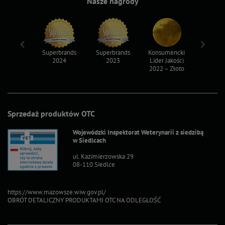
Nasze nagrody
ksy 2022
Superbrands
Superbrands
Konsumencki
Konsum
2024
2023
Lider Jakości
Lider Ja
2022 – Złoto
2022 – S
Sprzedaż produktów OTC
Wojewódzki Inspektorat Weterynarii z siedzibą
w Siedlcach
ul. Kazimierzowska 29
08-110 Siedlce
https://www.mazowsze.wiw.gov.pl/
OBRÓT DETALICZNY PRODUKTAMI OTC NA ODLEGŁOŚĆ