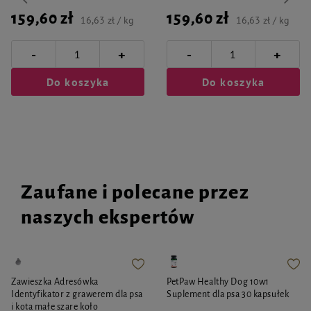
159,60 zł
159,60 zł
16,63 zł / kg
16,63 zł / kg
-
-
+
+
Do koszyka
Do koszyka
Zaufane i polecane przez
naszych ekspertów
Zawieszka Adresówka
PetPaw Healthy Dog 10w1
Identyfikator z grawerem dla psa
Suplement dla psa 30 kapsułek
i kota małe szare koło