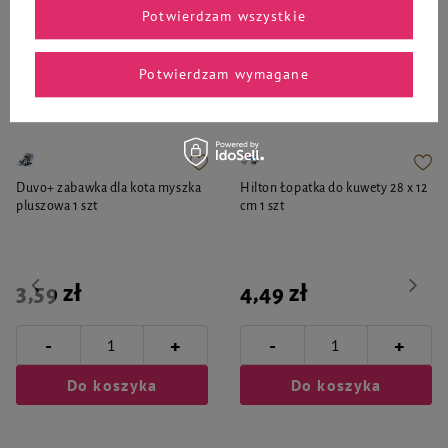
Potwierdzam wszystkie
Zaufane i polecane przez
Potwierdzam wymagane
naszych ekspertów
Duvo+ zabawka dla kota myszka
Hilton Łopatka do kuwety 28 x 12
pluszowa 1 szt
cm 1 szt
3,59 zł
4,49 zł
-
-
+
+
Do koszyka
Do koszyka