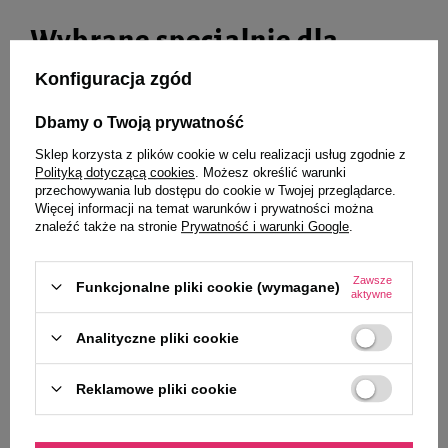
Wybrane specjalnie dla
Ciebie i Twojego czworonoga
Konfiguracja zgód
Dbamy o Twoją prywatność
Sklep korzysta z plików cookie w celu realizacji usług zgodnie z
Mokra karma dla kota Dolina
Mokra karma dla kota filet z
Polityką dotyczącą cookies
. Możesz określić warunki
Noteci Premium mix 1 smaków 12
tuńczyka Dolina Noteci Premium
przechowywania lub dostępu do cookie w Twojej przeglądarce.
x 185 g
185 g
Więcej informacji na temat warunków i prywatności można
znaleźć także na stronie
Prywatność i warunki Google
.
91,49 zł
11,32 zł
41,21 zł / kg
61,19 zł / kg
Zawsze
Funkcjonalne pliki cookie (wymagane)
aktywne
-
-
+
+
Analityczne pliki cookie
Do koszyka
Do koszyka
Reklamowe pliki cookie