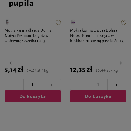
pupila
Mokra karma dla psa Dolina
Mokra karma dla psa Dolina
Noteci Premium bogata w
Noteci Premium bogata w
wołowinę saszetka 150 g
królika z żurawiną puszka 800 g
5,14 zł
12,35 zł
34,27 zł / kg
15,44 zł / kg
-
-
+
+
Do koszyka
Do koszyka