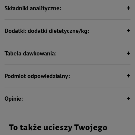
Składniki analityczne:
Zawiera nienasycone kwasy
Wspiera kości i stawy
tłuszczowe
Dodatki: dodatki dietetyczne/kg:
Min. 80% mięsa i produktów
pochodzenia zwierzęcego
Tabela dawkowania:
Podmiot odpowiedzialny:
Opinie:
To także ucieszy Twojego