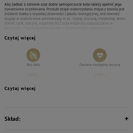
Aby zadbać o zdrowie oraz dobre samopoczucie kota należy spełnić jego
żywieniowe oczekiwania. Produkt dzięki wykorzystaniu mięsa z łososia jest
źródłem białka o wysokiej strawności i jakości biologicznej. Jest również
bogaty w wartościowe aminokwasy, m.in.: lizynę, leucynę, metioninę, selen,
miedź, cynk, niacynę, witaminę B12 oraz witaminy rozpuszczalne w
tłuszczach. Z żywieniowego punktu widzenia bardzo ważna jest też
obecność w karmie kwasów tłuszczowych zarówno z rodziny n–3, n–6, jak i
Czytaj więcej
kwasów EPA i DHA. Determinują one bowiem prawidłowe funkcjonowanie
układu nerwowego i wpływają na ograniczanie procesów zapalnych oraz
stymulację układu mięśniowego. Podając kotu karmę Dolina Noteci Premium
filet z łososia masz pewność, że dostaje to, co najlepsze!
Bez zbóż
Zawiera niezbędną taurynę
Czytaj więcej
Bez syntetycznych aromatów,
Wspiera florę bakteryjną jelit
wzmacniaczy smaku i barwników
Skład:
Wspiera odporność
Zawiera zestaw witamin i składników
mineralnych