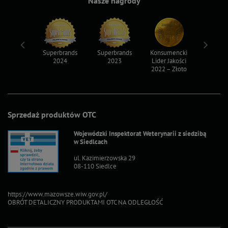
Nasze nagrody
ksy 2022
Superbrands
Superbrands
Konsumencki
Konsum
2024
2023
Lider Jakości
Lider Ja
2022 – Złoto
2022 – S
Sprzedaż produktów OTC
Wojewódzki Inspektorat Weterynarii z siedzibą
w Siedlcach
ul. Kazimierzowska 29
08-110 Siedlce
https://www.mazowsze.wiw.gov.pl/
OBRÓT DETALICZNY PRODUKTAMI OTC NA ODLEGŁOŚĆ