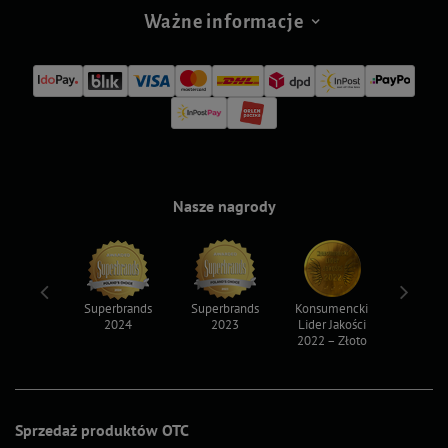
Ważne informacje
Nasze nagrody
ksy 2022
Superbrands
Superbrands
Konsumencki
Konsum
2024
2023
Lider Jakości
Lider Ja
2022 – Złoto
2022 – S
Sprzedaż produktów OTC