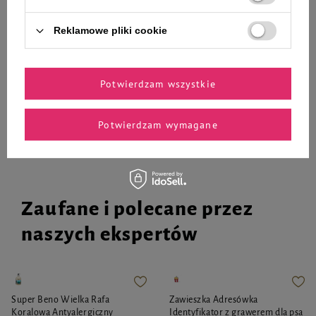
1 072,89 zł
92,80 zł
Reklamowe pliki cookie
30,93 zł / kg
16,98 zł / kg
-
-
+
+
Potwierdzam wszystkie
Do koszyka
Do koszyka
Potwierdzam wymagane
Zaufane i polecane przez
naszych ekspertów
Super Beno Wielka Rafa
Zawieszka Adresówka
Koralowa Antyalergiczny
Identyfikator z grawerem dla psa