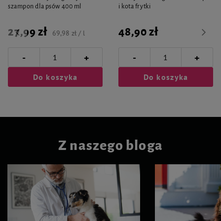
szampon dla psów 400 ml
i kota frytki
27,99 zł
48,90 zł
69,98 zł / l
-
-
+
+
Do koszyka
Do koszyka
Z naszego bloga