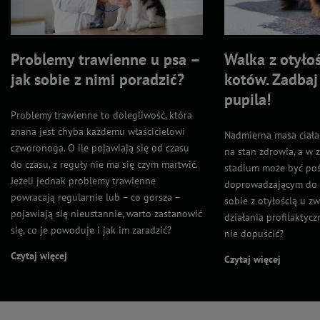
Problemy trawienne u psa –
Walka z otyłoś
jak sobie z nimi poradzić?
kotów. Zadbaj
pupila!
Problemy trawienne to dolegliwość, która
znana jest chyba każdemu właścicielowi
Nadmierna masa ciał
czworonoga. O ile pojawiają się od czasu
na stan zdrowia, a 
do czasu, z reguły nie ma się czym martwić.
stadium może być po
Jeżeli jednak problemy trawienne
doprowadzającym do ś
powracają regularnie lub – co gorsza –
sobie z otyłością u zw
pojawiają się nieustannie, warto zastanowić
działania profilaktycz
się, co je powoduje i jak im zaradzić?
nie dopuścić?
Czytaj więcej
Czytaj więcej