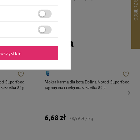
go czworonoga
wszystkie
eci Superfood
Mokra karma dla kota Dolina Noteci Superfood
 saszetka 85 g
jagnięcina i cielęcina saszetka 85 g
6,68 zł
78,59 zł / kg