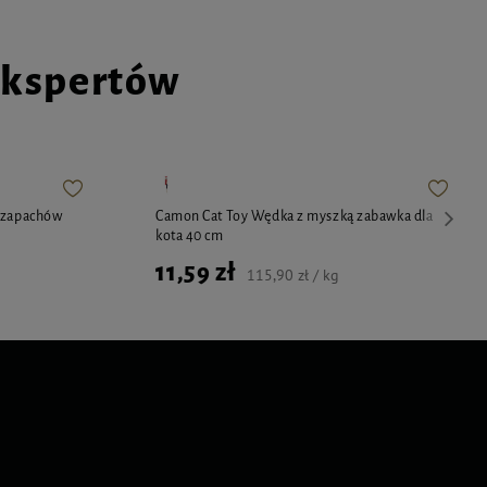
ekspertów
z zapachów
Camon Cat Toy Wędka z myszką zabawka dla
kota 40 cm
11,59 zł
115,90 zł / kg