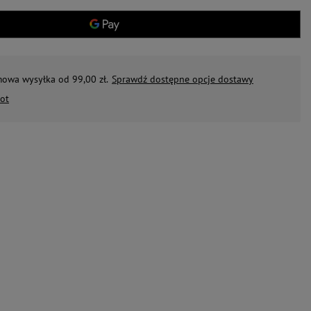
mowa wysyłka od 99,00 zł.
Sprawdź dostępne opcje dostawy
ot