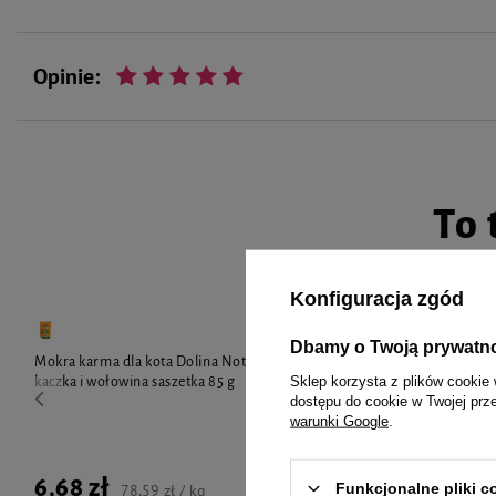
Opinie:
To 
Konfiguracja zgód
Dbamy o Twoją prywatn
Mokra karma dla kota Dolina Noteci Superfood
Mokra karma 
Sklep korzysta z plików cookie 
kaczka i wołowina saszetka 85 g
Sterilised dan
dostępu do cookie w Twojej prz
4,99 zł
warunki Google
.
Najniższa cena 
wprowadzeniem
6,68 zł
Funkcjonalne pliki 
78,59 zł / kg