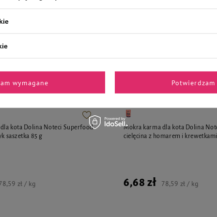
:
5,14 zł
-3%
Cena regularna:
5,14 zł
-3%
kie
kie
jalnie dla Ciebie i Twoje
zam wymagane
Potwierdzam 
la kota Dolina Noteci Superfood
Mokra karma dla kota Dolina Not
yk saszetka 85 g
cielęcina z homarem i krewetkami
6,68 zł
78,59 zł / kg
78,59 zł / kg