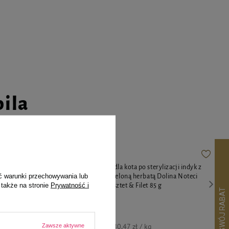
pila
teci Premium
Mokra karma dla kota po sterylizacji indyk z
ć warunki przechowywania lub
przepiórką i zieloną herbatą Dolina Noteci
 także na stronie
Prywatność i
Superfood Pasztet & Filet 85 g
8,71 zł / kg
dni przed
6,84 zł
80,47 zł / kg
Zawsze aktywne