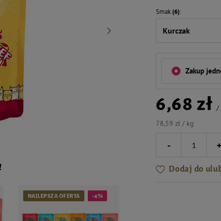
Smak
(6)
Kurczak
Zakup jed
6,68 zł
/
78,59 zł / kg
-
!
Dodaj do ulu
NAJLEPSZA OFERTA
-4%