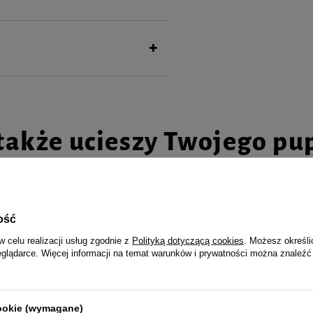
także ucieszy Twojego pu
ość
dla kota Dolina Noteci Premium
Mokra karma dla kota Dolina No
w celu realizacji usług zgodnie z
Polityką dotyczącą cookies
. Możesz określi
ie z kaczki 85 g
Sterilised danie z wołowiny 85 g
eglądarce. Więcej informacji na temat warunków i prywatności można znaleźć
4,99 zł
58,71 zł / kg
5
produktu w okresie 30 dni przed
Najniższa cena produktu w okresie 30 
 obniżki:
4,37 zł
wprowadzeniem obniżki:
4,37 zł
cookie (wymagane)