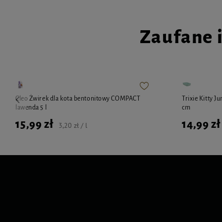
Zaufane 
Cleo Żwirek dla kota bentonitowy COMPACT
Trixie Kitty J
lawenda 5 l
cm
15,99 zł
14,99 zł
3,20 zł / l