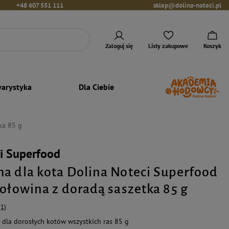
+48 607 551 111
sklep@dolina-noteci.pl
Zaloguj się
Listy zakupowe
Koszyk
arystyka
Dla Ciebie
ka 85 g
i Superfood
a dla kota Dolina Noteci Superfood
wołowina z doradą saszetka 85 g
(1)
dla dorosłych kotów wszystkich ras 85 g