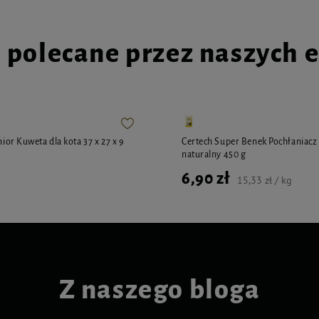
i polecane przez naszych 
unior Kuweta dla kota 37 x 27 x 9
Certech Super Benek Pochłaniac
naturalny 450 g
6,90 zł
15,33 zł / kg
Z naszego bloga