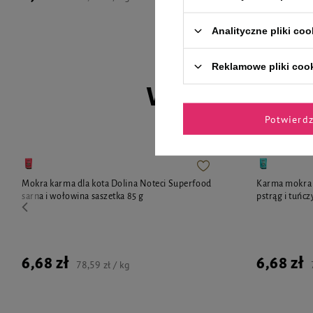
Cena regularna
Analityczne pliki coo
Reklamowe pliki coo
Wybrane spec
Potwierd
Mokra karma dla kota Dolina Noteci Superfood
Karma mokra d
sarna i wołowina saszetka 85 g
pstrąg i tuńcz
6,68 zł
6,68 zł
78,59 zł / kg