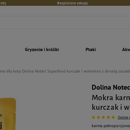
roty
Bezpieczne zakupy
Gryzonie i króliki
Ptaki
Akw
ma dla kota Dolina Noteci Superfood kurczak i wołowina z doradą saszet
Dolina Notec
Mokra karm
kurczak i 
Opinie 
karma pełnoporcjowa 