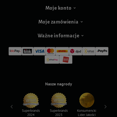
Moje konto
Moje zamówienia
Ważne informacje
Nasze nagrody
ksy 2022
Superbrands
Superbrands
Konsumencki
Konsum
2024
2023
Lider Jakości
Lider Ja