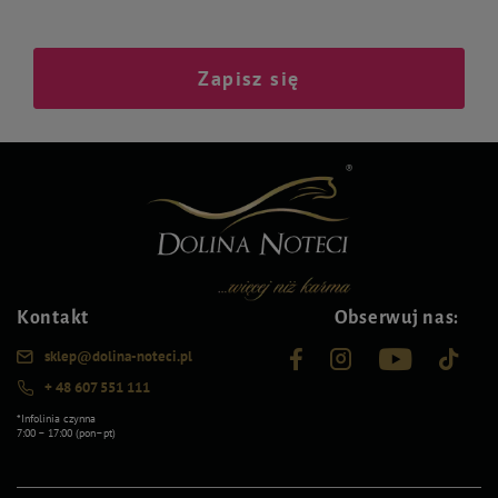
Zapisz się
Kontakt
Obserwuj nas:
sklep@dolina-noteci.pl
+ 48 607 551 111
*Infolinia czynna
7:00 – 17:00 (pon–pt)