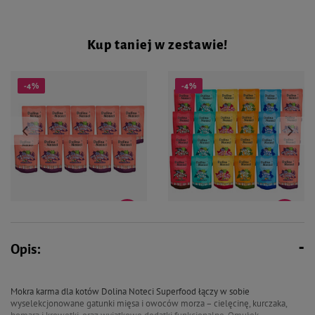
Kup taniej w zestawie!
-4%
-4%
63,50 zł
152,40 zł
66,80 zł
160,32 zł
Opis:
Mokra karma dla kota Dolina
Mokra karma dla kota Dolina
Noteci Superfood cielęcina z
Noteci Superfood mix 24 x 85 g
homarem i krewetkami zestaw 10
x 85 g
Mokra karma dla kotów Dolina Noteci Superfood łączy w sobie
wyselekcjonowane gatunki mięsa i owoców morza – cielęcinę, kurczaka,