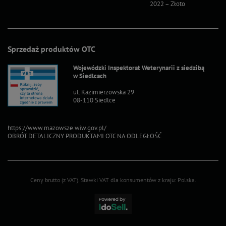
2022 – Złoto
2022 – S
Sprzedaż produktów OTC
Wojewódzki Inspektorat Weterynarii z siedzibą
w Siedlcach
ul. Kazimierzowska 29
08-110 Siedlce
https://www.mazowsze.wiw.gov.pl/
OBRÓT DETALICZNY PRODUKTAMI OTC NA ODLEGŁOŚĆ
Ceny brutto (z VAT).
Stawki VAT dla konsumentów z kraju:
Polska
.