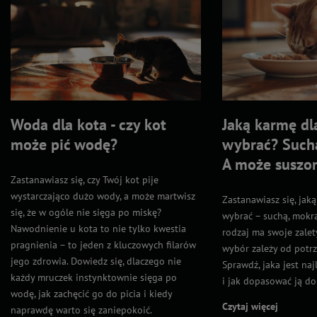
Woda dla kota - czy kot
Jaką karmę dl
może pić wodę?
wybrać? Such
A może suszo
Zastanawiasz się, czy Twój kot pije
wystarczająco dużo wody, a może martwisz
Zastanawiasz się, jak
się, że w ogóle nie sięga po miskę?
wybrać – suchą, mokr
Nawodnienie u kota to nie tylko kwestia
rodzaj ma swoje zalet
pragnienia – to jeden z kluczowych filarów
wybór zależy od potrz
jego zdrowia. Dowiedz się, dlaczego nie
Sprawdź, jaka jest na
każdy mruczek instynktownie sięga po
i jak dopasować ją do
wodę, jak zachęcić go do picia i kiedy
Czytaj więcej
naprawdę warto się zaniepokoić.