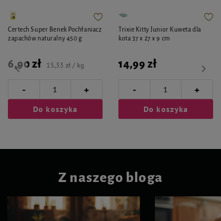
Certech Super Benek Pochłaniacz
Trixie Kitty Junior Kuweta dla
zapachów naturalny 450 g
kota 37 x 27 x 9 cm
6,90 zł
14,99 zł
15,33 zł / kg
-
-
+
+
Do koszyka
Do koszyka
Z naszego bloga