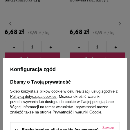
tuńczyk saszetka 85 g
wołowina saszetka 85 g
6,68 zł
6,68 zł
78,59 zł / kg
78,59 zł / kg
-
-
+
+
Do koszyka
Do koszyka
Konfiguracja zgód
Dbamy o Twoją prywatność
Sklep korzysta z plików cookie w celu realizacji usług zgodnie z
Polityką dotyczącą cookies
. Możesz określić warunki
przechowywania lub dostępu do cookie w Twojej przeglądarce.
Wybrane specjalnie dla
Więcej informacji na temat warunków i prywatności można
znaleźć także na stronie
Prywatność i warunki Google
.
Ciebie i Twojego czworonoga
Zawsze
Funkcjonalne pliki cookie (wymagane)