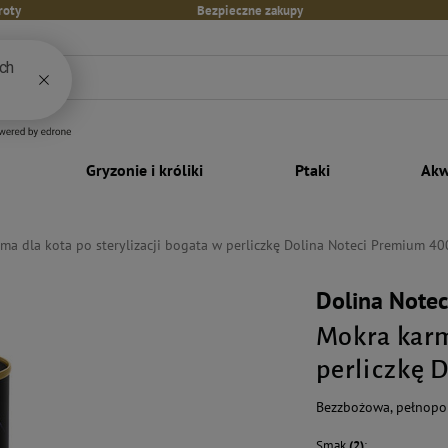
roty
Bezpieczne zakupy
Gryzonie i króliki
Ptaki
Akw
ma dla kota po sterylizacji bogata w perliczkę Dolina Noteci Premium 40
Dolina Note
Mokra karm
perliczkę 
Bezzbożowa, pełnopor
Smak
(2)