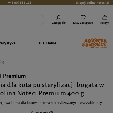
+48 607 551 111
sklep@dolina-noteci.pl
Zaloguj się
Listy zakupowe
Koszyk
arystyka
Dla Ciebie
0 g
ci Premium
a dla kota po sterylizacji bogata w
Dolina Noteci Premium 400 g
cjowa karma dla kotów dorosłych sterylizowanych, wszystkie rasy
Opakowanie
(2)