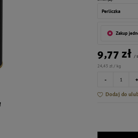
Perliczka
Zakup jed
9,77 zł
/
s
24,43 zł / kg
-
Dodaj do ulu
!