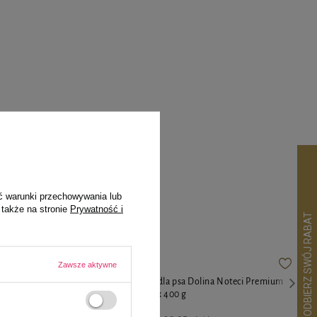
pila
ć warunki przechowywania lub
 także na stronie
Prywatność i
Zawsze aktywne
oteci Premium
Mokra karma dla psa Dolina Noteci Premium
junior mix 10 x 400 g