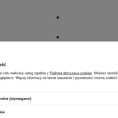
ość
także ucieszy Twojego pu
w celu realizacji usług zgodnie z
Polityką dotyczącą cookies
. Możesz określi
eglądarce. Więcej informacji na temat warunków i prywatności można znaleźć
cookie (wymagane)
la kota po sterylizacji bogata w
Karma suszona dla psa Dolina N
a Noteci Premium 400 g
junior suszona jagnięcina 150 g
kie