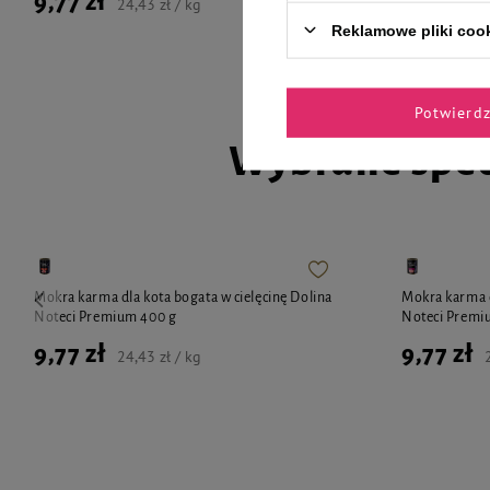
9,77 zł
9,77 zł
24,43 zł / kg
Reklamowe pliki coo
Potwierd
Wybrane spec
Mokra karma dla kota bogata w cielęcinę Dolina
Mokra karma d
Noteci Premium 400 g
Noteci Premi
9,77 zł
9,77 zł
24,43 zł / kg