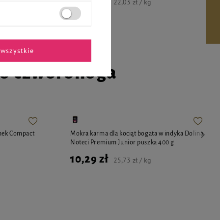
88,10 zł
22,03 zł / kg
wszystkie
go czworonoga
enek Compact
Mokra karma dla kociąt bogata w indyka Dolina
Noteci Premium Junior puszka 400 g
10,29 zł
25,73 zł / kg