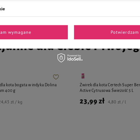
8,23 zł
24,43 zł / kg
54,87 zł / kg
kie
zam wymagane
Potwierdzam 
jalnie dla Ciebie i Twoje
la kota bogata w indyka Dolina
Żwirek dla kota Certech Super B
um 400 g
Active Cytrusowa Świeżość 5 L
23,99 zł
24,43 zł / kg
4,80 zł / l