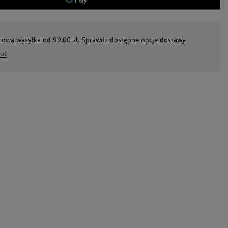
mowa wysyłka od 99,00 zł.
Sprawdź dostępne opcje dostawy
ot