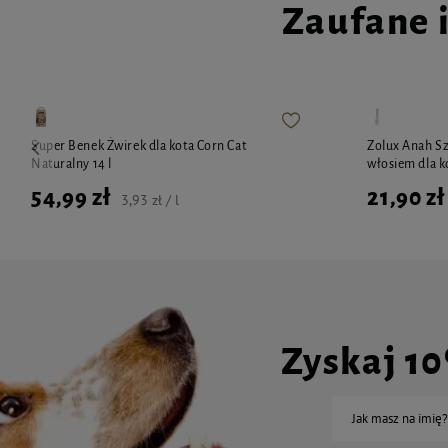
Zaufane 
Super Benek Żwirek dla kota Corn Cat
Zolux Anah S
Naturalny 14 l
włosiem dla 
54,99 zł
21,90 zł
3,93 zł / l
Zyskaj 1
Jak masz na imię?