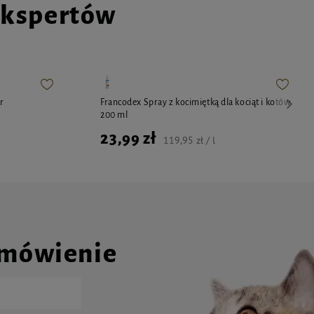
ekspertów
r
Francodex Spray z kocimiętką dla kociąt i kotów
200 ml
23,99 zł
119,95 zł / l
amówienie