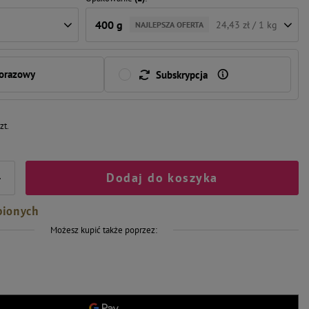
400 g
24,43 zł / 1 kg
NAJLEPSZA OFERTA
norazowy
Subskrypcja
zt.
Dodaj do koszyka
+
bionych
Możesz kupić także poprzez: