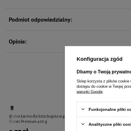
Podmiot odpowiedzialny:
Opinie:
Konfiguracja zgód
Dbamy o Twoją prywatn
To 
Sklep korzysta z plików cookie 
dostępu do cookie w Twojej prz
warunki Google
.
Funkcjonalne pliki 
Mokra karma dla kota bogata w gęś Dolina
Mokra karma d
Noteci Premium 400 g
indyka Dolin
Analityczne pliki coo