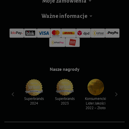
Moje zamówienia
Ważne informacje
Nasze nagrody
ksy 2022
Superbrands
Superbrands
Konsumencki
Konsum
2024
2023
Lider Jakości
Lider Ja
2022 – Złoto
2022 – S