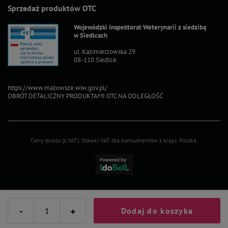
Sprzedaż produktów OTC
Wojewódzki Inspektorat Weterynarii z siedzibą
w Siedlcach
ul. Kazimierzowska 29
08-110 Siedlce
https://www.mazowsze.wiw.gov.pl/
OBRÓT DETALICZNY PRODUKTAMI OTC NA ODLEGŁOŚĆ
Ceny brutto (z VAT).
Stawki VAT dla konsumentów z kraju:
Polska
.
-
+
Dodaj do koszyka