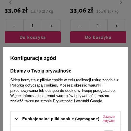
33,06 zł
33,06 zł
13,78 zł / kg
13,78 zł / kg
-
-
+
+
Do koszyka
Do koszyka
Konfiguracja zgód
Dbamy o Twoją prywatność
Sklep korzysta z plików cookie w celu realizacji usług zgodnie z
Wybrane specjalnie dla
Polityką dotyczącą cookies
. Możesz określić warunki
przechowywania lub dostępu do cookie w Twojej przeglądarce.
Ciebie i Twojego czworonoga
Więcej informacji na temat warunków i prywatności można
znaleźć także na stronie
Prywatność i warunki Google
.
Zawsze
Funkcjonalne pliki cookie (wymagane)
aktywne
Karma mokra dla psa Luger's
Karma mokra dla psa Luger's
Daily Pleasures z sercami z
Daily Pleasures z cielęciną i