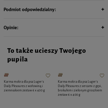
funkcje skóry. Dodatek witaminy D3 zapewnia lepsze wchłanianie wapnia,
cynk wpływa na funkcję skóry i wygląd sierści, jod jest odpowiedzialny za
Podmiot odpowiedzialny:
efektywny przebieg procesów metabolicznych, a witamina E pełni rolę
przeciwutleniacza.
Zarówno skład, dobór surowców, jak i metoda produkcji czynią karmę Luger's
Daily Pleasures z reniferem, marchewką i ryżem brązowym wyjątkowo
Opinie:
smaczną i polecaną do codziennego żywienia dorosłych psów.
To także ucieszy Twojego
pupila
Karma mokra dla psa Luger's
Karma mokra dla psa Luger's
Daily Pleasures z wołowiną i
Daily Pleasures z sercami z gęsi,
ziemniakiem zestaw 6 x 400 g
brokułem i zielonym groszkiem
zestaw 6 x 400 g