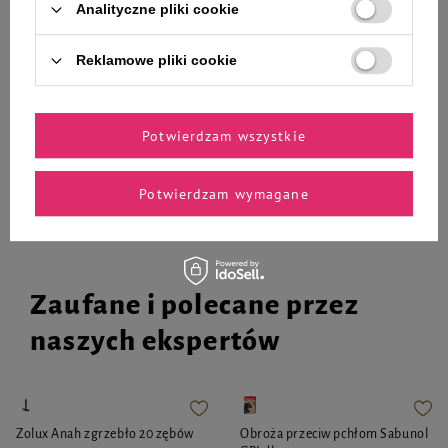
kurczaka i marchewką zestaw 6 x
marchewką zestaw 6 x 400 g
Analityczne pliki cookie
400 g
33,06 zł
33,06 zł
13,78 zł / kg
13,78 zł / kg
Reklamowe pliki cookie
-
-
+
+
Potwierdzam wszystkie
Do koszyka
Do koszyka
Potwierdzam wymagane
Zaufane i polecane przez
naszych ekspertów
Zolux Anah zgrzebło 20 zębów
Obroża przeciw pchłom Sabunol