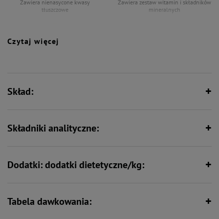
- jest bogata w nienasycone kwasy tłuszczowe,
Zawiera nienasycone kwasy
Zawiera zestaw witamin i składników
- zaspokaja zapotrzebowanie psa na witaminy i składniki mineralne.
tłuszczowe
mineralnych
Czytaj więcej
Wspiera florę bakteryjną jelit
Bez syntetycznych aromatów,
wzmacniaczy smaku i barwników
Skład:
Wspiera kości i stawy
Wspiera odporność
Składniki analityczne:
Dodatki: dodatki dietetyczne/kg:
Tabela dawkowania: