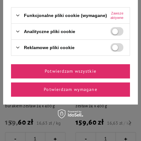
Do koszyka
Do koszyka
Zawsze
Funkcjonalne pliki cookie (wymagane)
aktywne
Analityczne pliki cookie
Reklamowe pliki cookie
Wybrane specjalnie dla
Ciebie i Twojego czworonoga
Potwierdzam wszystkie
Potwierdzam wymagane
Mokra Karma dla psa Piper
Mokra Karma dla psa Piper
Animals z żołądkami wołowymi i
Animals z królikiem i jabłkiem
burakiem zestaw 24 x 400 g
zestaw 24 x 400 g
159,60 zł
159,60 zł
16,63 zł / kg
16,63 zł / kg
-
-
+
+