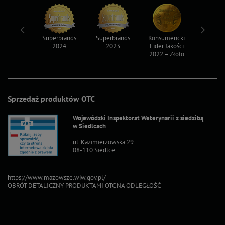
ksy 2022
Superbrands
Superbrands
Konsumencki
Konsum
2024
2023
Lider Jakości
Lider Ja
2022 – Złoto
2022 – S
Sprzedaż produktów OTC
Wojewódzki Inspektorat Weterynarii z siedzibą
w Siedlcach
ul. Kazimierzowska 29
08-110 Siedlce
https://www.mazowsze.wiw.gov.pl/
OBRÓT DETALICZNY PRODUKTAMI OTC NA ODLEGŁOŚĆ