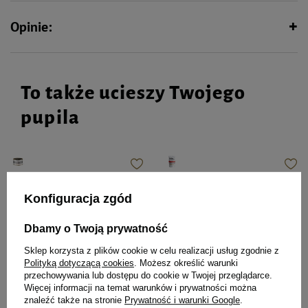
Opinie:
To także ucieszy Twojego
pupila
Karma mokra dla szczeniąt i suk
Mokra karma dla psa Dolina
laktujących Dolina Noteci
Noteci Premium bogata w
Konfiguracja zgód
Premium Starter 185 g
wołowinę saszetka 150 g
Dbamy o Twoją prywatność
Sklep korzysta z plików cookie w celu realizacji usług zgodnie z
4,99 zł
5,14 zł
26,97 zł / kg
34,27 zł / kg
Polityką dotyczącą cookies
. Możesz określić warunki
przechowywania lub dostępu do cookie w Twojej przeglądarce.
-
-
+
+
Więcej informacji na temat warunków i prywatności można
znaleźć także na stronie
Prywatność i warunki Google
.