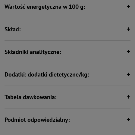
Wartość energetyczna w 100 g:
Wspiera odporność
Zawiera zestaw witamin i składników
mineralnych
Skład:
Zawiera nienasycone kwasy
Wspiera kości i stawy
tłuszczowe
Składniki analityczne:
Dodatki: dodatki dietetyczne/kg:
Tabela dawkowania:
Podmiot odpowiedzialny: