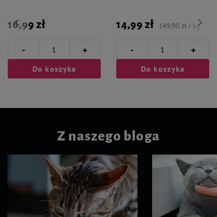
16,99 zł
14,99 zł
149,90 zł / kg
-
-
+
+
Do koszyka
Do koszyka
Z naszego bloga