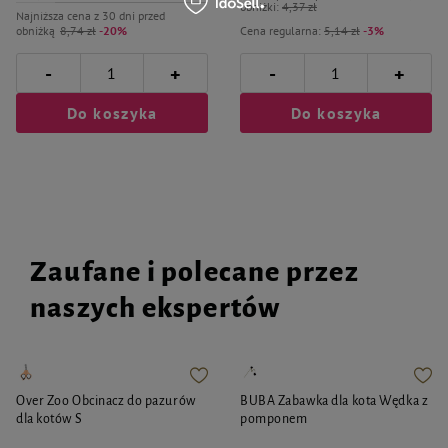
obniżki:
4,37 zł
Najniższa cena z 30 dni przed
obniżką
8,74 zł
-20%
Cena regularna:
5,14 zł
-3%
-
-
+
+
Do koszyka
Do koszyka
Zaufane i polecane przez
naszych ekspertów
Over Zoo Obcinacz do pazurów
BUBA Zabawka dla kota Wędka z
dla kotów S
pomponem