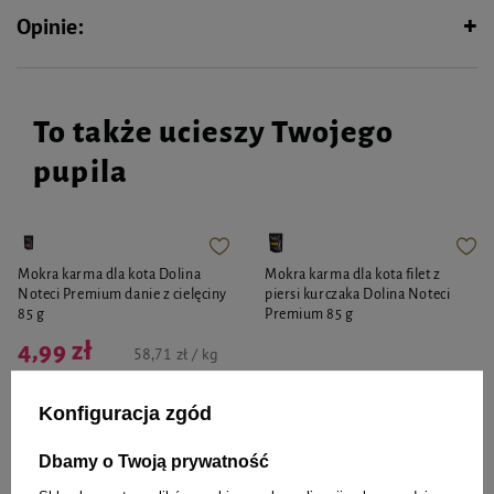
Opinie:
To także ucieszy Twojego
pupila
Mokra karma dla kota Dolina
Mokra karma dla kota filet z
Noteci Premium danie z cielęciny
piersi kurczaka Dolina Noteci
85 g
Premium 85 g
4,99 zł
58,71 zł / kg
6,99 zł
82,24 zł / kg
Najniższa cena produktu w okresie
30 dni przed wprowadzeniem
Konfiguracja zgód
obniżki:
4,37 zł
Najniższa cena z 30 dni przed
Cena regularna:
5,14 zł
-3%
obniżką
8,74 zł
-20%
Dbamy o Twoją prywatność
-
-
+
+