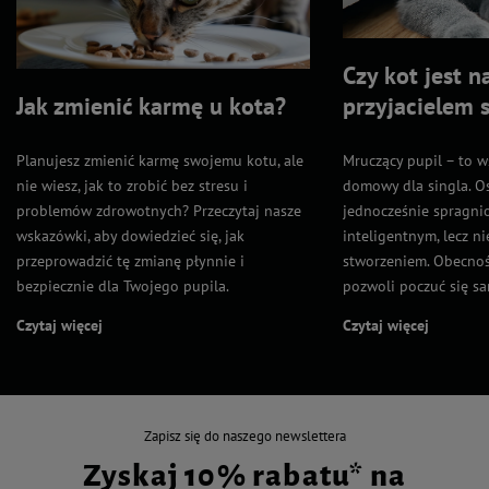
Czy kot jest 
Jak zmienić karmę u kota?
przyjacielem 
Planujesz zmienić karmę swojemu kotu, ale
Mruczący pupil – to w
nie wiesz, jak to zrobić bez stresu i
domowy dla singla. O
problemów zdrowotnych? Przeczytaj nasze
jednocześnie spragnio
wskazówki, aby dowiedzieć się, jak
inteligentnym, lecz n
przeprowadzić tę zmianę płynnie i
stworzeniem. Obecnoś
bezpiecznie dla Twojego pupila.
pozwoli poczuć się s
Czytaj więcej
Czytaj więcej
Zapisz się do naszego newslettera
Zyskaj 10% rabatu* na