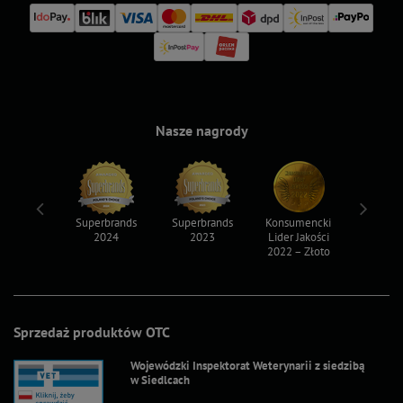
Nasze nagrody
ksy 2022
Superbrands
Superbrands
Konsumencki
Konsum
2024
2023
Lider Jakości
Lider Ja
2022 – Złoto
2022 – S
Sprzedaż produktów OTC
Wojewódzki Inspektorat Weterynarii z siedzibą
w Siedlcach