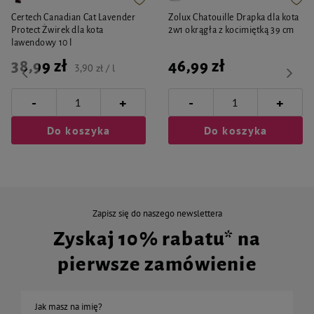
Certech Canadian Cat Lavender
Zolux Chatouille Drapka dla kota
Protect Żwirek dla kota
2w1 okrągła z kocimiętką 39 cm
lawendowy 10 l
38,99 zł
46,99 zł
3,90 zł / l
-
-
+
+
Do koszyka
Do koszyka
Zapisz się do naszego newslettera
Zyskaj 10% rabatu* na
pierwsze zamówienie
Jak masz na imię?