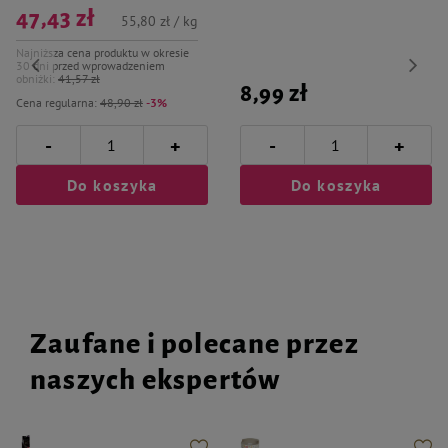
47,43 zł
55,80 zł / kg
Najniższa cena produktu w okresie
30 dni przed wprowadzeniem
obniżki:
41,57 zł
8,99 zł
Cena regularna:
48,90 zł
-3%
-
-
+
+
Do koszyka
Do koszyka
Zaufane i polecane przez
naszych ekspertów