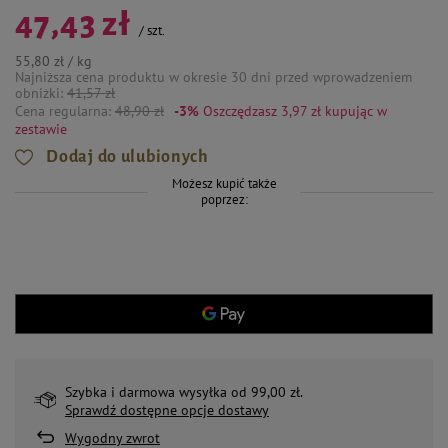
47,43 zł
/
szt.
55,80 zł / kg
Najniższa cena produktu w okresie 30 dni przed wprowadzeniem
obniżki:
41,57 zł
Cena regularna:
48,90 zł
-3%
Oszczędzasz 3,97 zł
kupując w
zestawie
Dodaj do ulubionych
Możesz kupić także
poprzez:
Szybka i darmowa wysyłka od 99,00 zł.
Sprawdź dostępne opcje dostawy
Wygodny zwrot