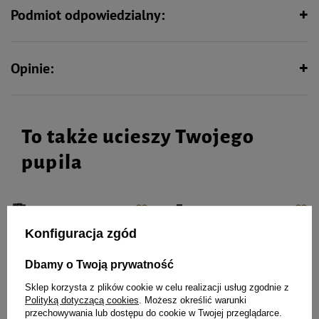
Podmiot odpowiedzialny:
Opinie:
To także ucieszy Twojego
pupila
Mokra karma dla kota Dolina
Mokra karma dla kota filet z
Konfiguracja zgód
Noteci Premium Sterilised danie
piersi indyka Dolina Noteci
z kaczki 10 x 85 g + danie z
Premium zestaw 10 x 85 g + danie
Dbamy o Twoją prywatność
tuńczyka 85 g gratis
z tuńczyka 85 g gratis
Sklep korzysta z plików cookie w celu realizacji usług zgodnie z
47,37 zł
66,70 zł
55,73 zł / kg
71,34 zł / kg
Polityką dotyczącą cookies
. Możesz określić warunki
przechowywania lub dostępu do cookie w Twojej przeglądarce.