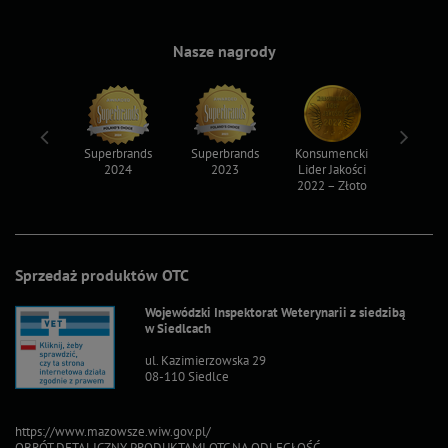
Nasze nagrody
ksy 2022
Superbrands
Superbrands
Konsumencki
Konsum
2024
2023
Lider Jakości
Lider Ja
2022 – Złoto
2022 – S
Sprzedaż produktów OTC
Wojewódzki Inspektorat Weterynarii z siedzibą
w Siedlcach
ul. Kazimierzowska 29
08-110 Siedlce
https://www.mazowsze.wiw.gov.pl/
OBRÓT DETALICZNY PRODUKTAMI OTC NA ODLEGŁOŚĆ