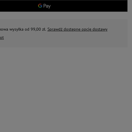
mowa wysyłka od 99,00 zł.
Sprawdź dostępne opcje dostawy
ot