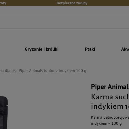
roty
Bezpieczne zakupy
Gryzonie i króliki
Ptaki
Akw
a dla psa Piper Animals Junior z indykiem 100 g
Piper Animal
Karma such
indykiem 1
Karma pełnoporcjowa 
indykiem – 100 g