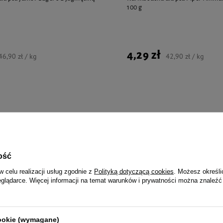
100 g
4,29 zł
46,90 zł / kg
42,90 zł / kg
jalnie dla Ciebie i Twoje
ość
w celu realizacji usług zgodnie z
Polityką dotyczącą cookies
. Możesz określi
eglądarce. Więcej informacji na temat warunków i prywatności można znaleźć
la psa Rafi z kaczką 100 g
Sucha karma dla psa Rafi z królik
cookie (wymagane)