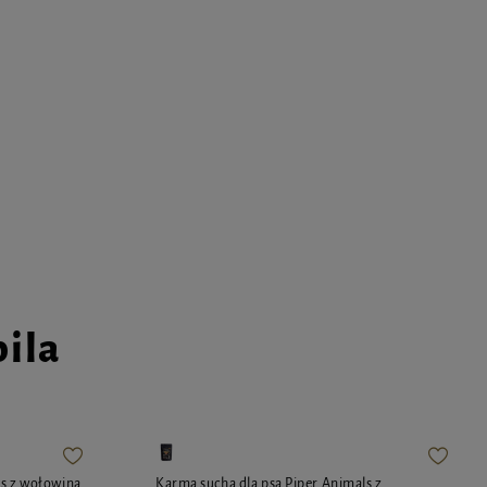
pila
ls z wołowiną
Karma sucha dla psa Piper Animals z