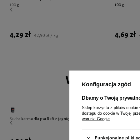
100 g
100 g
4,29 zł
4,69 zł
42,90 zł / kg
Wybrane spec
Konfiguracja zgód
Dbamy o Twoją prywatn
Sklep korzysta z plików cookie 
dostępu do cookie w Twojej prz
warunki Google
.
Sucha karma dla psa Rafi z jagnięciną 100 g
Sucha karma d
Funkcjonalne pliki 