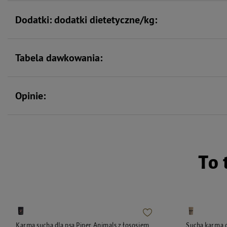
Dodatki: dodatki dietetyczne/kg:
Tabela dawkowania:
Opinie:
To 
Karma sucha dla psa Piper Animals z łososiem
Sucha karma dl