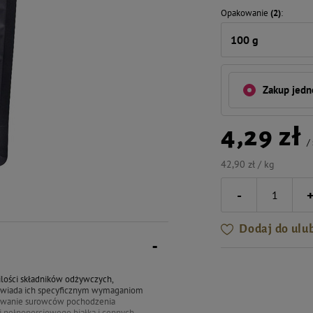
Opakowanie
(2)
100 g
Zakup jed
4,29 zł
/
42,90 zł / kg
-
Dodaj do ulu
ilości składników odżywczych,
dpowiada ich specyficznym wymaganiom
osowanie surowców pochodzenia
i pełnoporcjowego białka i cennych