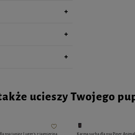
także ucieszy Twojego pu
a psa junior Luger’s z jagnięciną
Karma sucha dla psa Piper Anima