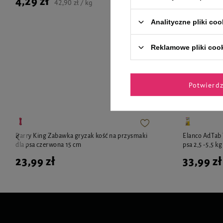
4,29 zł
4,29 zł
42,90 zł / kg
Analityczne pliki coo
Reklamowe pliki coo
Zaufane 
Potwierd
Barry King Zabawka gryzak kość na przysmaki
Elanco AdTab T
dla psa czerwona 15 cm
psa 2,5 -5,5 kg
23,99 zł
33,99 zł