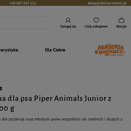
+48 607 551 111
sklep@dolina-noteci.pl
Zaloguj się
Listy zakupowe
Koszyk
arystyka
Dla Ciebie
s
a dla psa Piper Animals Junior z
00 g
dla szczeniąt oraz młodych psów wszystkich ras średnich i dużych z