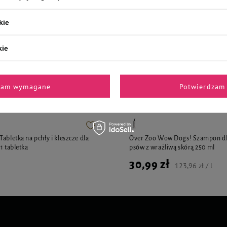
4,29 zł
42,90 zł / kg
42,90 zł / kg
kie
kie
i polecane przez naszych 
zam wymagane
Potwierdzam 
abletka na pchły i kleszcze dla
Over Zoo Wow Dogs! Szampon dla
 1 tabletka
psów z wrażliwą skórą 250 ml
30,99 zł
123,96 zł / l