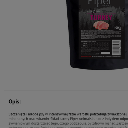
Opis:
Szczenięta i młode psy w intensywnej fazie wzrostu potrzebują zwiększonej 
mineralnych oraz witamin. Skład karmy Piper Animals Junior z indykiem o
żywieniowym dostarczając tego, czego potrzebują, by zdrowo rosnąć. Zast
zwierzęcego, w tym świeżego indyka, zapewnia dostarczenie wysokiej jakośc