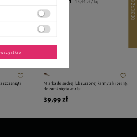
349,56 zł
13,44 zł / kg
ekspertów
wszystkie
 szczeniąt i
Miarka do suchej lub suszonej karmy z klipsem
do zamknięcia worka
39,99 zł