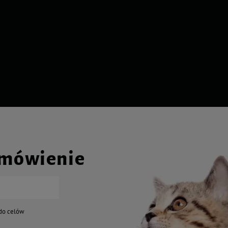
amówienie
do celów