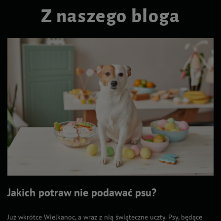
Z naszego bloga
Jakich potraw nie podawać psu?
Już wkrótce Wielkanoc, a wraz z nią świąteczne uczty. Psy, będące