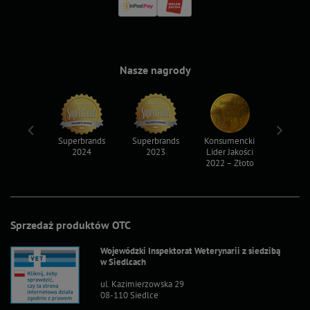
Nasze nagrody
ksy 2022
Superbrands
Superbrands
Konsumencki
Konsum
2024
2023
Lider Jakości
Lider Ja
2022 – Złoto
2022 – S
Sprzedaż produktów OTC
Wojewódzki Inspektorat Weterynarii z siedzibą
w Siedlcach
ul. Kazimierzowska 29
08-110 Siedlce