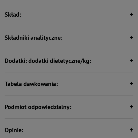
Skład:
Bez zbóż
Min. 80% mięsa i produktów
pochodzenia zwierzęcego
Składniki analityczne:
Dla alergików
Dodatki: dodatki dietetyczne/kg:
Tabela dawkowania:
Podmiot odpowiedzialny:
Opinie: