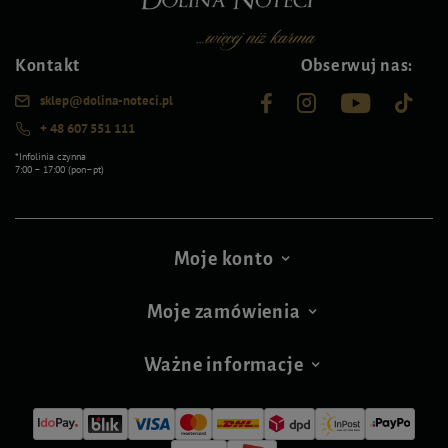
Kontakt
Obserwuj nas:
sklep@dolina-noteci.pl
+ 48 607 551 111
*Infolinia czynna
7:00 – 17:00 (pon–pt)
Moje konto
Moje zamówienia
Ważne informacje