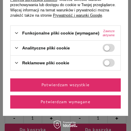
przechowywania lub dostępu do cookie w Twojej przeglądarce.
Więcej informacji na temat warunków i prywatności można
znaleźć także na stronie
Prywatność i warunki Google
.
Zawsze
Funkcjonalne pliki cookie (wymagane)
aktywne
Wybrane specjalnie dla
Analityczne pliki cookie
Ciebie i Twojego czworonoga
Reklamowe pliki cookie
Mokra karma dla psa Dolina
Mokra karma dla psa Dolina
Noteci Premium bogata w gęś z
Noteci Premium bogata w
Potwierdzam wszystkie
ziemniakami saszetka 500 g
kurczaka saszetka 500 g
Potwierdzam wymagane
9,26 zł
9,26 zł
18,52 zł / kg
18,52 zł / kg
-
-
+
+
Do koszyka
Do koszyka