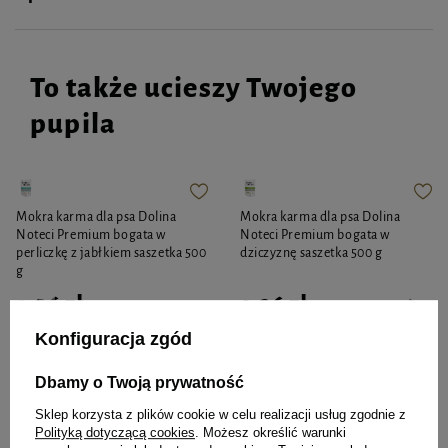
To także ucieszy Twojego
pupila
Mokra karma dla psa Dolina
Mokra karma dla psa Dolina
Noteci Premium bogata w
Noteci Premium bogata w
perliczkę z jabłkiem saszetka 500
dziczyznę saszetka 500 g
g
9,26 zł
9,26 zł
18,52 zł / kg
18,52 zł / kg
Konfiguracja zgód
-
-
+
+
Dbamy o Twoją prywatność
Do koszyka
Do koszyka
Sklep korzysta z plików cookie w celu realizacji usług zgodnie z
Polityką dotyczącą cookies
. Możesz określić warunki