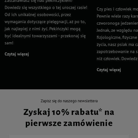
Zastanawiasz się nad pekińczykiem?
Dowiedz się wszystkiego o tej uroczej rasie!
Czy pies i człowiek m
Od ich unikalnej osobowości, przez
Pewnie wiele razy kar
wymagania dotyczące pielęgnacji, aż po to,
czworonoga jedzeniem
jak najlepiej z nimi żyć. Pekińczyki mogą
Jednak, ze względu n
być idealnymi towarzyszami - przekonaj się
fizjologiczne, fizyczn
sam!
życia, nasz psiak ma 
zapotrzebowanie na s
Czytaj więcej
niż człowiek. Dowiedz s
Czytaj więcej
Zapisz się do naszego newslettera
Zyskaj 10% rabatu* na
pierwsze zamówienie