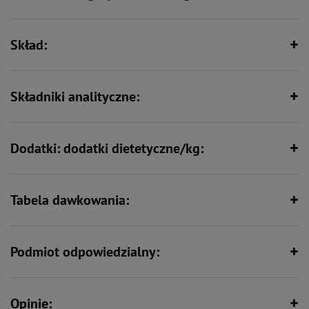
mineralnych
Skład:
Bez zbóż
Min. 80% mięsa i produktów
pochodzenia zwierzęcego
Składniki analityczne:
Dla alergików
Dodatki: dodatki dietetyczne/kg:
Tabela dawkowania:
Podmiot odpowiedzialny:
Opinie: