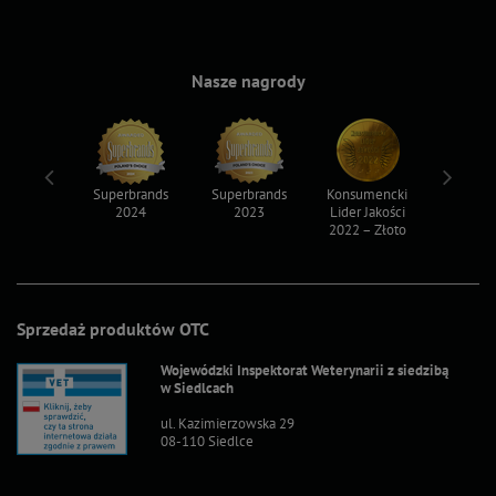
Nasze nagrody
ksy 2022
Superbrands
Superbrands
Konsumencki
Konsum
2024
2023
Lider Jakości
Lider Ja
2022 – Złoto
2022 – S
Sprzedaż produktów OTC
Wojewódzki Inspektorat Weterynarii z siedzibą
w Siedlcach
ul. Kazimierzowska 29
08-110 Siedlce