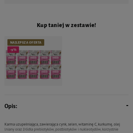
Kup taniej w zestawie!
NAJLEPSZA OFERTA
-9%
90,00 zł
99,90 zł
Opis:
Dolina Noteci Smart Chews
Immuno Care Przysmaki
funkcjonalne dla psa wspierające
Karma uzupełniająca, zawierająca cynk, selen, witaminę C, kurkumę, olej
odporność zestaw 10 x 7 szt.
lniany oraz źródła prebiotyków, postbiotyków i nukleotydów, korzystnie