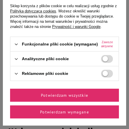
Sklep korzysta z plików cookie w celu realizacji usług zgodnie z
Polityką dotyczącą cookies
. Możesz określić warunki
Dolina Noteci Smart Chews
Dolina Noteci Smart Chews Joint
przechowywania lub dostępu do cookie w Twojej przeglądarce.
Digestive Harmony Przysmaki
Care Przysmaki funkcjonalne dla
Więcej informacji na temat warunków i prywatności można
funkcjonalne dla psa wspierające
psa wspomagające stawy 7 szt.
znaleźć także na stronie
Prywatność i warunki Google
.
trawienie 7 szt.
Zawsze
Funkcjonalne pliki cookie (wymagane)
aktywne
9,99 zł
9,99 zł
Analityczne pliki cookie
1,43 zł / szt.
1,43 zł / szt.
-
-
+
+
Reklamowe pliki cookie
Do koszyka
Do koszyka
Potwierdzam wszystkie
Potwierdzam wymagane