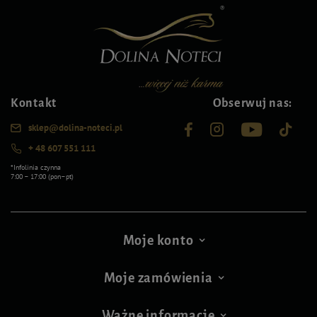
Kontakt
Obserwuj nas:
sklep@dolina-noteci.pl
+ 48 607 551 111
*Infolinia czynna
7:00 – 17:00 (pon–pt)
Moje konto
Moje zamówienia
Ważne informacje