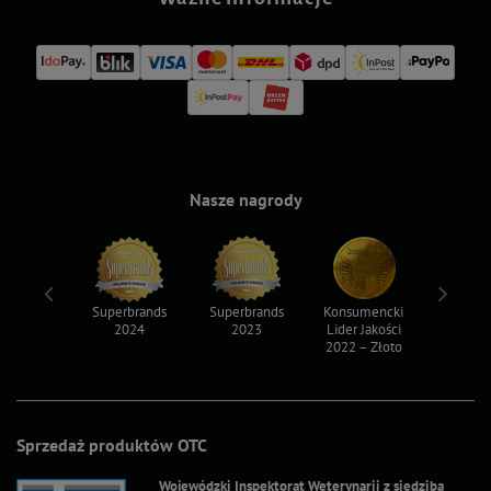
Nasze nagrody
ksy 2022
Superbrands
Superbrands
Konsumencki
Konsum
2024
2023
Lider Jakości
Lider Ja
2022 – Złoto
2022 – S
Sprzedaż produktów OTC
Wojewódzki Inspektorat Weterynarii z siedzibą