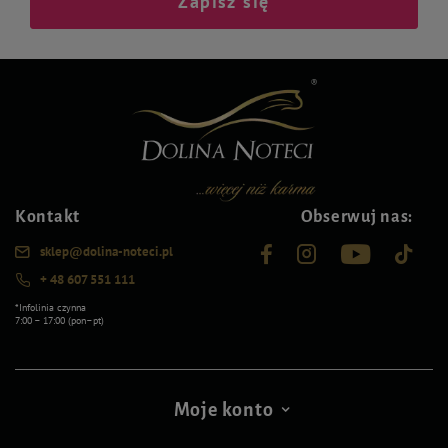
Zapisz się
Kontakt
Obserwuj nas:
sklep@dolina-noteci.pl
+ 48 607 551 111
*Infolinia czynna
7:00 – 17:00 (pon–pt)
Moje konto