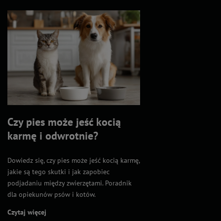
Czy pies może jeść kocią
karmę i odwrotnie?
Dowiedz się, czy pies może jeść kocią karmę,
jakie są tego skutki i jak zapobiec
podjadaniu między zwierzętami. Poradnik
dla opiekunów psów i kotów.
Czytaj więcej