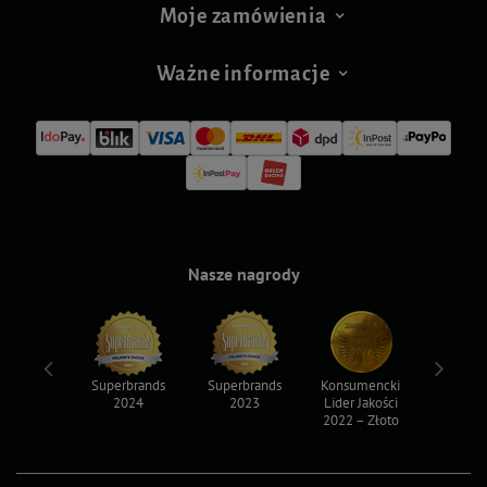
Moje zamówienia
Ważne informacje
Nasze nagrody
ksy 2022
Superbrands
Superbrands
Konsumencki
Konsum
2024
2023
Lider Jakości
Lider Ja
2022 – Złoto
2022 – S