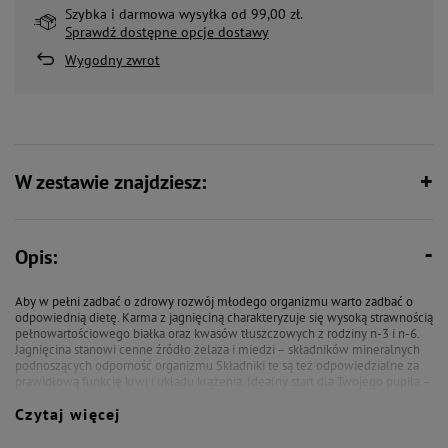
Szybka i darmowa wysyłka od 99,00 zł.
Sprawdź dostępne opcje dostawy
Wygodny zwrot
W zestawie znajdziesz:
Opis:
Aby w pełni zadbać o zdrowy rozwój młodego organizmu warto zadbać o
odpowiednią dietę. Karma z jagnięciną charakteryzuje się wysoką strawnością
pełnowartościowego białka oraz kwasów tłuszczowych z rodziny n-3 i n-6.
Jagnięcina stanowi cenne źródło żelaza i miedzi – składników mineralnych
podnoszących odporność organizmu Składniki te są też odpowiedzialne za
prawidłową funkcję krwi i układu krążenia. Idealny start dla Twojego pupila –
spróbuj!
Czytaj więcej