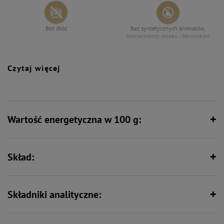
Bez zbóż
Bez syntetycznych aromatów,
wzmacniaczy smaku i barwników
Czytaj więcej
Wspiera odporność
Zawiera nienasycone kwasy
tłuszczowe
Wartość energetyczna w 100 g:
Formuła junior – wspiera intensywny
Wspiera florę bakteryjną jelit
rozwój
Skład:
Zawiera zestaw witamin i składników
Wspiera kości i stawy
mineralnych
Składniki analityczne: