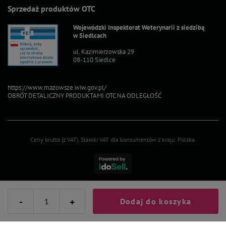
Sprzedaż produktów OTC
Wojewódzki Inspektorat Weterynarii z siedzibą
w Siedlcach
ul. Kazimierzowska 29
08-110 Siedlce
https://www.mazowsze.wiw.gov.pl/
OBRÓT DETALICZNY PRODUKTAMI OTC NA ODLEGŁOŚĆ
Ceny brutto (z VAT).
Stawki VAT dla konsumentów z kraju:
Polska
.
-
+
Dodaj do koszyka