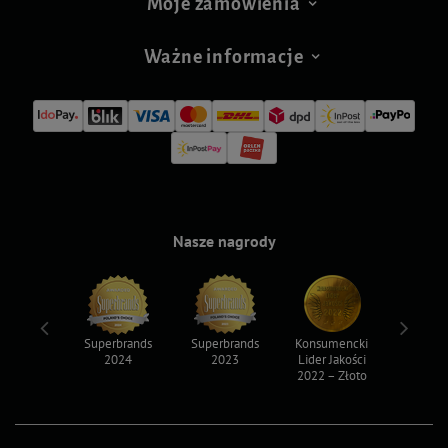
Moje zamówienia
Ważne informacje
Nasze nagrody
ksy 2022
Superbrands
Superbrands
Konsumencki
Konsum
2024
2023
Lider Jakości
Lider Ja
2022 – Złoto
2022 – S