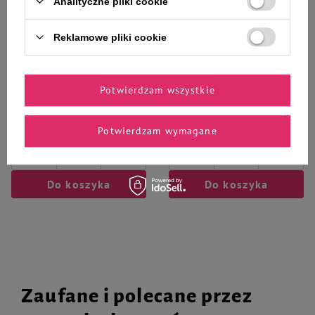
Analityczne pliki cookie
Reklamowe pliki cookie
Mokra karma dla psa Dolina
Mokra karma dla psa Dolina
Noteci Premium junior mix 20 x
Noteci Premium junior mix 12 x
400 g
400 g
Potwierdzam wszystkie
175,80 zł
105,60 zł
21,98 zł / kg
22,00 zł / kg
Potwierdzam wymagane
-
-
+
+
Do koszyka
Do koszyka
Zaufane i polecane przez