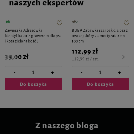
naszych ekspertów
Zawieszka Adresówka
BUBA Zabawka szarpak dla psa z
Identyfikator z grawerem dla psa
owczej skóry z amortyzatorem
i kota zielona kość L
100 cm
112,99 zł
39,00 zł
112,99 zł / szt.
-
-
+
+
Do koszyka
Do koszyka
Z naszego bloga