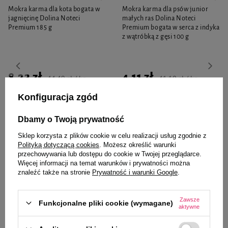
Mokra karma dla kota bogata w
Mokra karma dla psów junior
jagnięcinę Dolina Noteci
małych ras Dolina Noteci
Premium 185 g
Premium bogata w serca z indyka
z wątróbką z gęsi 100 g
8,23 zł
4,11 zł
44,49 zł / kg
41,10 zł / kg
Konfiguracja zgód
-
-
+
+
Dbamy o Twoją prywatność
Do koszyka
Do koszyka
Sklep korzysta z plików cookie w celu realizacji usług zgodnie z
Polityką dotyczącą cookies
. Możesz określić warunki
przechowywania lub dostępu do cookie w Twojej przeglądarce.
Więcej informacji na temat warunków i prywatności można
znaleźć także na stronie
Prywatność i warunki Google
.
Zawsze
Wybrane specjalnie dla
Funkcjonalne pliki cookie (wymagane)
aktywne
Ciebie i Twojego czworonoga