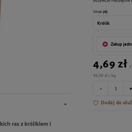
odżywcze niezbędne 
Smak
(4)
Królik
Zakup jed
4,69 zł
46,90 zł / kg
-
Dodaj do ulu
ch ras z królikiem i