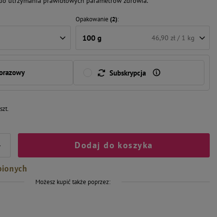
do utrzymania prawidłowych parametrów zdrowia.
Opakowanie
(2)
100 g
46,90 zł / 1 kg
norazowy
Subskrypcja
/
szt.
Dodaj do koszyka
+
bionych
Możesz kupić także poprzez: