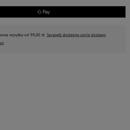
mowa wysyłka od 99,00 zł.
Sprawdź dostępne opcje dostawy
ot