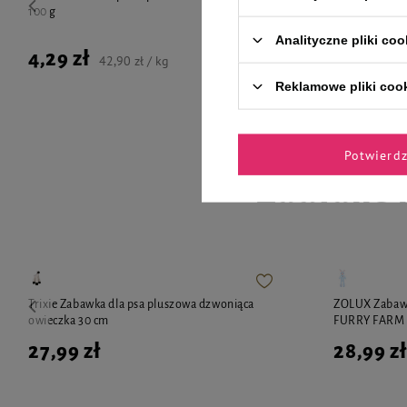
100 g
g
Analityczne pliki coo
4,29 zł
4,29 zł
42,90 zł / kg
Reklamowe pliki coo
Potwierd
Zaufane 
Trixie Zabawka dla psa pluszowa dzwoniąca
ZOLUX Zabawk
owieczka 30 cm
FURRY FARM 
27,99 zł
28,99 zł