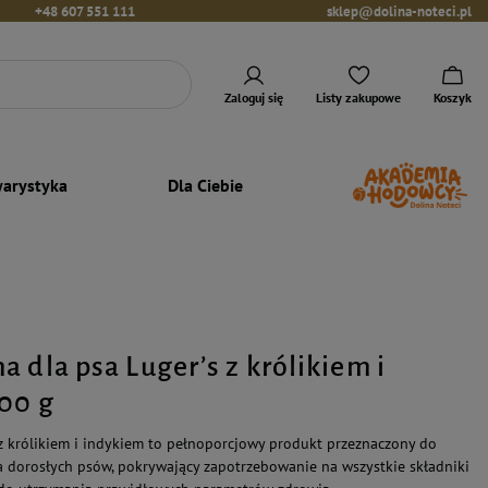
+48 607 551 111
sklep@dolina-noteci.pl
Zaloguj się
Listy zakupowe
Koszyk
arystyka
Dla Ciebie
 dla psa Luger’s z królikiem i
00 g
z królikiem i indykiem to pełnoporcjowy produkt przeznaczony do
 dorosłych psów, pokrywający zapotrzebowanie na wszystkie składniki