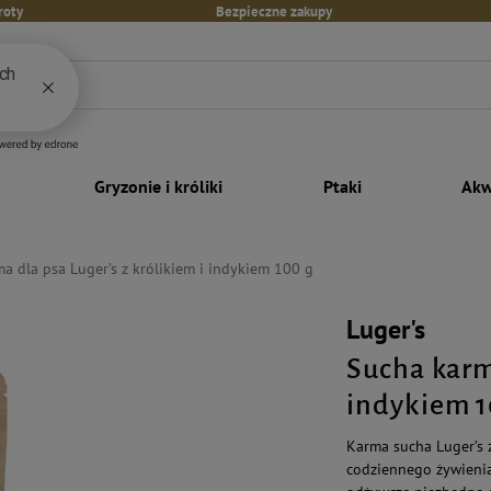
roty
Bezpieczne zakupy
Gryzonie i króliki
Ptaki
Akw
a dla psa Luger’s z królikiem i indykiem 100 g
Luger's
Sucha karma
indykiem 1
Karma sucha Luger’s 
codziennego żywienia