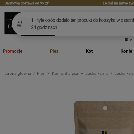
Darmowa dostawa od 99 zł*
14 dni na łatwe zw
Promocje
Pies
Kot
Konie
Strona główna
Pies
Karma dla psa
Sucha karma
Sucha karm