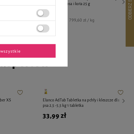
przysmak dla psa i kota 25 g
19,99 zł
799,60 zł / kg
wszystkie
ekspertów
ber XS
Elanco AdTab Tabletka na pchły i kleszcze dla
psa 2,5 -5,5 kg 1 tabletka
33,99 zł