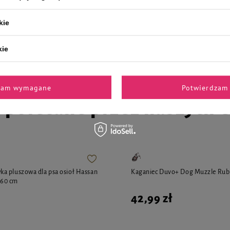
kurczakiem 100 g
kie
4,29 zł
42,90 zł / kg
42,90 zł / kg
kie
zam wymagane
Potwierdzam 
i polecane przez naszych 
a pluszowa dla psa osioł Hassan
Kaganiec Duvo+ Dog Muzzle Rub
60 cm
42,99 zł