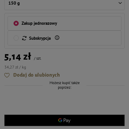
150 g
Zakup jednorazowy
Subskrypcja
5,14 zł
/
szt.
34,27 zł / kg
Dodaj do ulubionych
Możesz kupić także
poprzez: