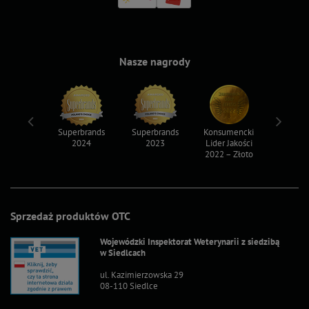
Nasze nagrody
ksy 2022
Superbrands
Superbrands
Konsumencki
Konsum
2024
2023
Lider Jakości
Lider Ja
2022 – Złoto
2022 – S
Sprzedaż produktów OTC
Wojewódzki Inspektorat Weterynarii z siedzibą
w Siedlcach
ul. Kazimierzowska 29
08-110 Siedlce