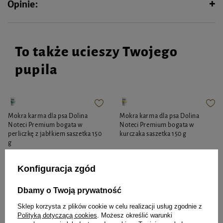
Opinie:
To także ucieszy Twojego
pupila
Mokra karma dla psa Dolina
Mokra karma dla psa Dolina
Noteci Premium bogata w
Noteci Premium bogata w
perliczkę z jabłkiem saszetka 150
kurczaka saszetka 150 g
g
5,14 zł
5,14 zł
34,27 zł / kg
34,27 zł / kg
Konfiguracja zgód
-
-
+
+
Dbamy o Twoją prywatność
Do koszyka
Do koszyka
Sklep korzysta z plików cookie w celu realizacji usług zgodnie z
Polityką dotyczącą cookies
. Możesz określić warunki