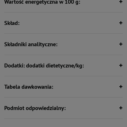
Wartość energetyczna w 100 g:
Zawiera zestaw witamin i składników
Wspiera kości i stawy
mineralnych
Skład:
Bez zbóż
Składniki analityczne:
Dodatki: dodatki dietetyczne/kg:
Tabela dawkowania:
Podmiot odpowiedzialny: