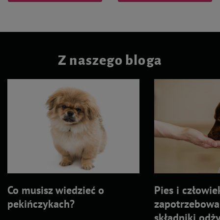
Z naszego bloga
Co musisz wiedzieć o
Pies i człowie
pekińczykach?
zapotrzebowa
składniki odż