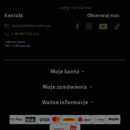
Kontakt
Obserwuj nas:
sklep@dolina-noteci.pl
+ 48 607 551 111
*Infolinia czynna
7:00 – 17:00 (pon–pt)
Moje konto
Moje zamówienia
Ważne informacje