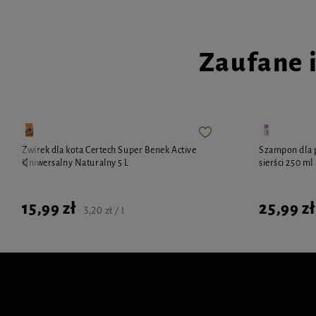
Zaufane 
Żwirek dla kota Certech Super Benek Active
Szampon dla 
Uniwersalny Naturalny 5 L
sierści 250 ml
15,99 zł
25,99 zł
3,20 zł / l