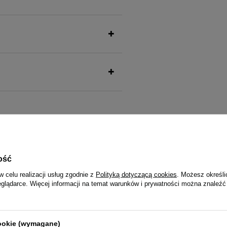
także ucieszy Twojego pu
ość
w celu realizacji usług zgodnie z
Polityką dotyczącą cookies
. Możesz określi
eglądarce. Więcej informacji na temat warunków i prywatności można znaleźć
dla psa Dolina Noteci Premium
Super Rafi Mini Mokra karma dla
zkę puszka 400 g EDYCJA
ras z przepiórką i wątróbką z kacz
A
cookie (wymagane)