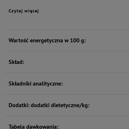
lekkostrawnym
, charakteryzującym się wysokimi współczynnikami strawności
miniaturowych psów –
jelit
dopasowana do potrzeb żywieniowych dorosłych psów małych ras.
odpowiednia wielkość
Czytaj więcej
porcji i składników
Wspiera odporność
Bez zbóż
Wartość energetyczna w 100 g:
Skład:
Składniki analityczne:
Dodatki: dodatki dietetyczne/kg:
Tabela dawkowania: