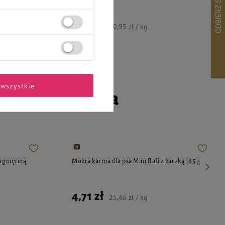
3,14 zł
20,93 zł / kg
wszystkie
go czworonoga
agnięciną
Mokra karma dla psa Mini Rafi z kaczką 185 g
4,71 zł
25,46 zł / kg