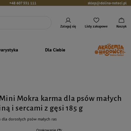
+48 607 551 111
sklep@dolina-noteci.pl
Zaloguj się
Listy zakupowe
Koszyk
arystyka
Dla Ciebie
 Mini Mokra karma dla psów małych
iną i sercami z gęsi 185 g
 dla dorosłych psów małych ras
Opakowanie
(2)