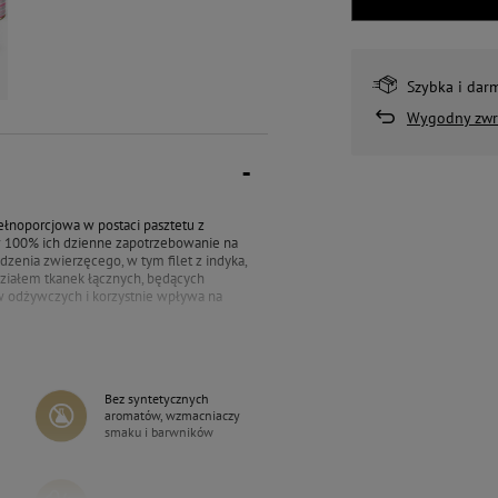
Szybka i dar
Wygodny zwr
ełnoporcjowa w postaci pasztetu z
 w 100% ich dzienne zapotrzebowanie na
zenia zwierzęcego, w tym filet z indyka,
działem tkanek łącznych, będących
w odżywczych i korzystnie wpływa na
ówno
komplet niezbędnych aminokwasów
onowania organizmu. Karma została
neralnych, ze szczególnym
Bez syntetycznych
spiera to prawidłową pracę zarówno
aromatów, wzmacniaczy
ej z łososia, suszona dzika róża,
smaku i barwników
raz siarczan chondroityny. Składniki te
ku podnosi atrakcyjność sensoryczną
owców karma jest produktem