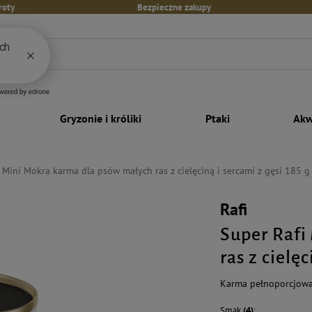
roty
Bezpieczne zakupy
Gryzonie i króliki
Ptaki
Akw
 Mini Mokra karma dla psów małych ras z cielęciną i sercami z gęsi 185 g
Rafi
Super Rafi
ras z cielęc
Karma pełnoporcjowa
Smak
(4)