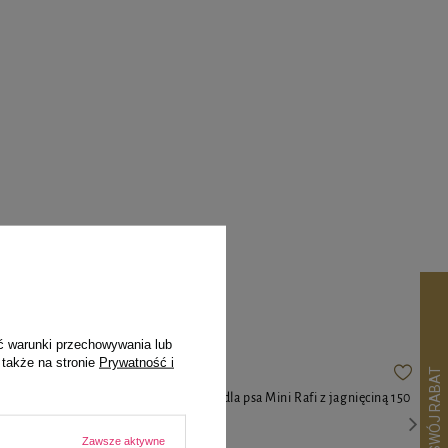
pila
ć warunki przechowywania lub
 także na stronie
Prywatność i
 psów małych
Mokra karma dla psa Mini Rafi z jagnięciną 150
ki 185 g
g
Zawsze aktywne