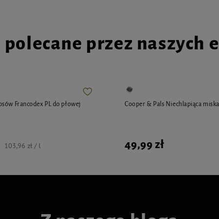
i polecane przez naszych 
psów Francodex PL do płowej
Cooper & Pals Niechlapiąca miska 
49,99 zł
103,96 zł / l