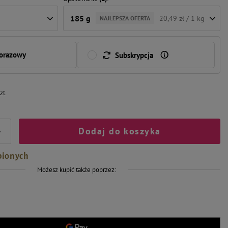
185 g
20,49 zł / 1 kg
NAJLEPSZA OFERTA
norazowy
Subskrypcja
zt.
Dodaj do koszyka
+
bionych
Możesz kupić także poprzez: