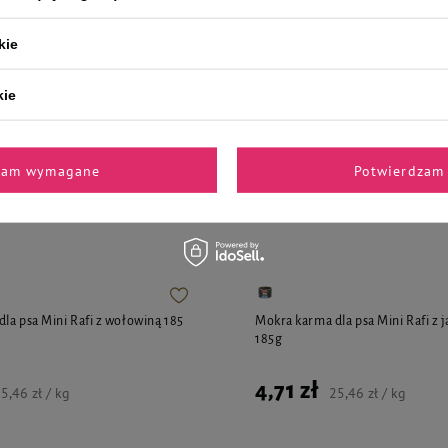
14,98 zł / kg
kie
3,79 zł
20,49 zł / kg
z 30 dni przed obniżką
7,99 zł
-25%
kie
zam wymagane
Potwierdzam 
jalnie dla Ciebie i Twoje
la psa Mini Rafi z wołowiną 185
Mokra karma dla psa Mini Rafi z j
185g
4,71 zł
5,46 zł / kg
25,46 zł / kg