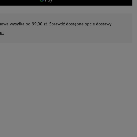
mowa wysyłka od 99,00 zł.
Sprawdź dostępne opcje dostawy
ot