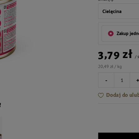
Cielęcina
Zakup jed
3,79 zł
/
s
20,49 zł / kg
-
Dodaj do ulu
!