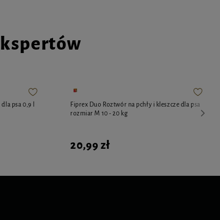
ekspertów
dla psa 0,9 l
Fiprex Duo Roztwór na pchły i kleszcze dla psa
rozmiar M 10 - 20 kg
20,99 zł