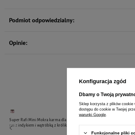
Podmiot odpowiedzialny:
Opinie:
To 
Konfiguracja zgód
Dbamy o Twoją prywatn
Sklep korzysta z plików cookie 
dostępu do cookie w Twojej prz
warunki Google
.
Super Rafi Mini Mokra karma dla psów małych
Mokra karma 
ras z indykiem i wątróbką z królika 185 g
bogata w kac
LIMITOWAN
Funkcjonalne pliki 