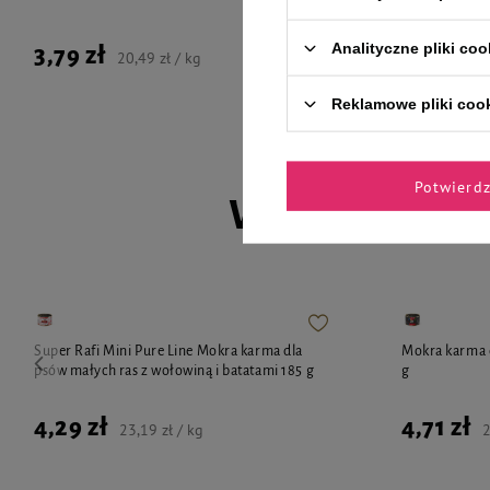
5,99 zł
Analityczne pliki coo
3,79 zł
20,49 zł / kg
Najniższa cena 
Reklamowe pliki coo
Potwierd
Wybrane spec
Super Rafi Mini Pure Line Mokra karma dla
Mokra karma d
psów małych ras z wołowiną i batatami 185 g
g
4,29 zł
4,71 zł
23,19 zł / kg
2