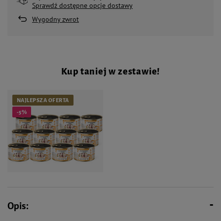
Sprawdź dostępne opcje dostawy
Wygodny zwrot
Kup taniej w zestawie!
NAJLEPSZA OFERTA
-5%
43,20 zł
45,48 zł
Opis:
Super Rafi Mini Mokra karma dla