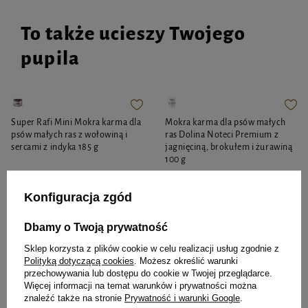
To także ucieszy Twojego
pupila
Super Rafi Mini Mokra karma dla
Mokra karma dla psów małych
psów małych ras z wołowiną i
ras Dolina Noteci Premium z
sercami z indyka 185 g
jagnięciną, brokułem i żurawiną
100 g
3,79 zł
4,11 zł
20,49 zł / kg
41,10 zł / kg
Konfiguracja zgód
-
-
+
+
Dbamy o Twoją prywatność
Do koszyka
Do koszyka
Sklep korzysta z plików cookie w celu realizacji usług zgodnie z
Polityką dotyczącą cookies
. Możesz określić warunki
przechowywania lub dostępu do cookie w Twojej przeglądarce.
Więcej informacji na temat warunków i prywatności można
znaleźć także na stronie
Prywatność i warunki Google
.