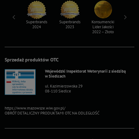
ksy 2022
Superbrands
Superbrands
Konsumencki
Konsum
2024
2023
Lider Jakości
Lider Ja
2022 – Złoto
2022 – S
Sprzedaż produktów OTC
Wojewódzki Inspektorat Weterynarii z siedzibą
w Siedlcach
ul. Kazimierzowska 29
08-110 Siedlce
https://www.mazowsze.wiw.gov.pl/
OBRÓT DETALICZNY PRODUKTAMI OTC NA ODLEGŁOŚĆ