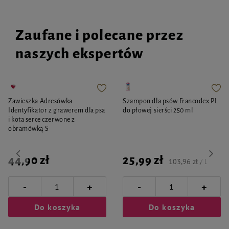
Zaufane i polecane przez
naszych ekspertów
Zawieszka Adresówka
Szampon dla psów Francodex PL
Identyfikator z grawerem dla psa
do płowej sierści 250 ml
i kota serce czerwone z
obramówką S
44,90 zł
25,99 zł
103,96 zł / l
-
-
+
+
Do koszyka
Do koszyka