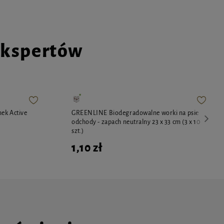
ekspertów
nek Active
GREENLINE Biodegradowalne worki na psie
odchody - zapach neutralny 23 x 33 cm (3 x 10
szt.)
1,10 zł