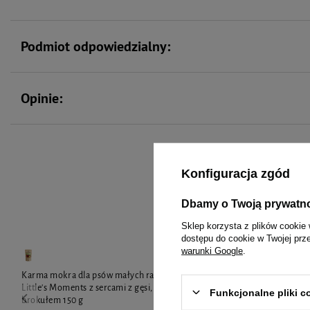
Podmiot odpowiedzialny:
Opinie:
Konfiguracja zgód
To 
Dbamy o Twoją prywatn
Sklep korzysta z plików cookie 
dostępu do cookie w Twojej prz
warunki Google
.
Karma mokra dla psów małych ras Luger's
Dolina Noteci
Little's Moments z sercami z gęsi, ziemniakiem i
Przysmaki fu
Funkcjonalne pliki 
brokułem 150 g
stawy 7 szt.