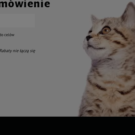
amówienie
do celów
 Rabaty nie łączą się