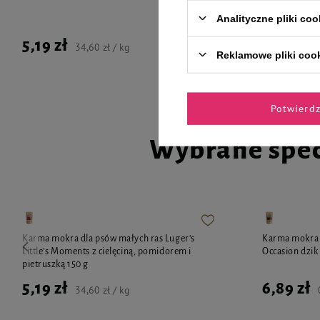
Analityczne pliki coo
5,19 zł
9,99 zł
34,60 zł / kg
Reklamowe pliki coo
Potwierd
Wybrane spec
Karma mokra dla psów małych ras Luger's
Karma mokra d
Little's Moments z cielęciną, pomidorem i
Occasion dzik
pietruszką 150 g
5,19 zł
6,89 zł
34,60 zł / kg