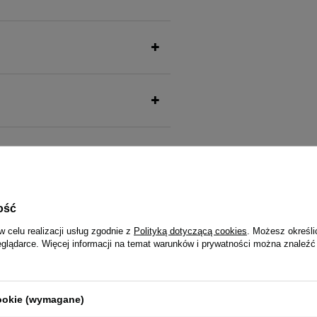
także ucieszy Twojego pu
ość
w celu realizacji usług zgodnie z
Polityką dotyczącą cookies
. Możesz określi
eglądarce. Więcej informacji na temat warunków i prywatności można znaleźć
 Smart Chews Joint Care
Karma mokra dla psów małych ras
nkcjonalne dla psa wspomagające
Little's Moments z sercami z kacz
cookie (wymagane)
150 g