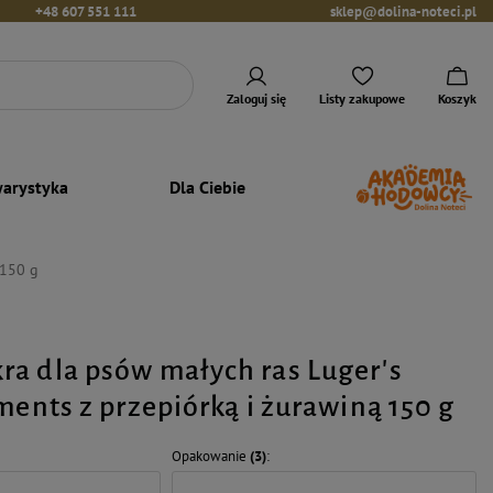
+48 607 551 111
sklep@dolina-noteci.pl
Zaloguj się
Listy zakupowe
Koszyk
arystyka
Dla Ciebie
 150 g
a dla psów małych ras Luger's
ments z przepiórką i żurawiną 150 g
Opakowanie
(3)