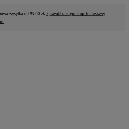
mowa wysyłka od 99,00 zł.
Sprawdź dostępne opcje dostawy
ot