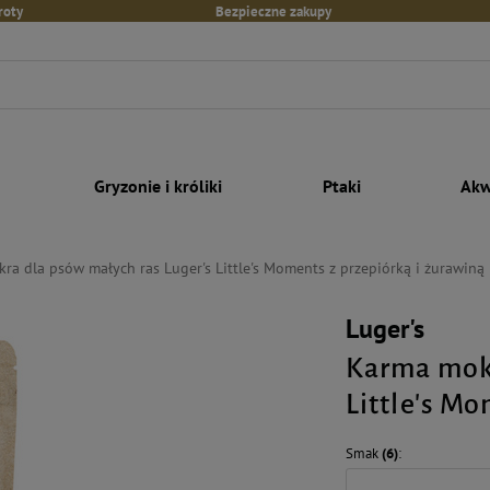
roty
Bezpieczne zakupy
Gryzonie i króliki
Ptaki
Akw
ra dla psów małych ras Luger's Little's Moments z przepiórką i żurawiną
Luger's
Karma mokr
Little's Mo
Smak
(6)