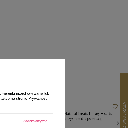
pila
ć warunki przechowywania lub
 także na stronie
Prywatność i
 Luger's
Dolina Noteci Natural Treats Turkey Hearts
ki i marchewką
serca z indyka przysmak dla psa 150 g
Zawsze aktywne