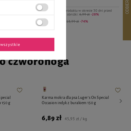
4,99 zł
Najniższa cena produktu w okresie 30 dni przed
wprowadzeniem obniżki:
6,99 zł
-28%
Cena regularna:
18,99 zł
-74%
wszystkie
go czworonoga
Special
Karma mokra dla psa Luger's On Special
 150 g
Occasion indyk z burakiem 150 g
6,89 zł
45,93 zł / kg