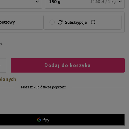
150 g
34,60 zł / 1 kg
norazowy
Subskrypcja
zt.
Dodaj do koszyka
+
bionych
Możesz kupić także poprzez: