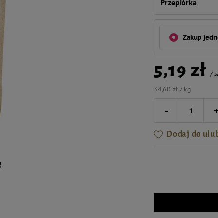
Przepiórka
Zakup jed
5,19 zł
/
s
34,60 zł / kg
-
Dodaj do ulu
!