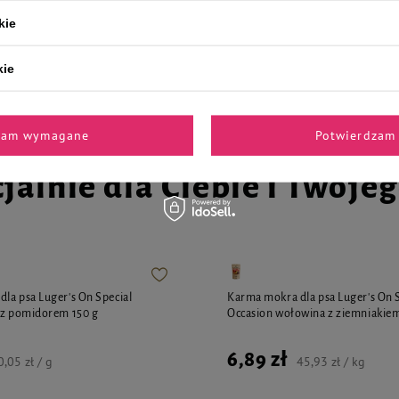
kie
5,19 zł
1,43 zł / szt.
34,60 zł / kg
kie
zam wymagane
Potwierdzam 
jalnie dla Ciebie i Twoje
la psa Luger's On Special
Karma mokra dla psa Luger's On 
 z pomidorem 150 g
Occasion wołowina z ziemniakiem
6,89 zł
0,05 zł / g
45,93 zł / kg