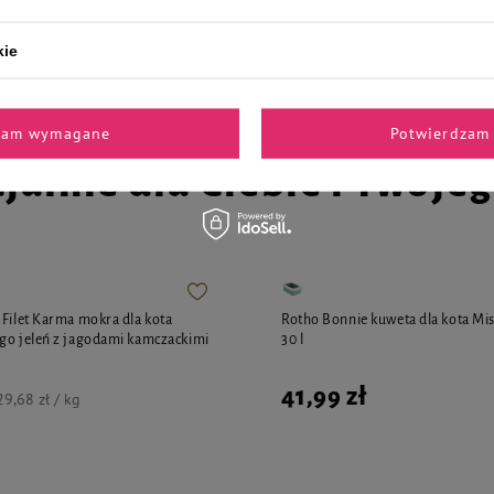
5,49 zł
29,68 zł / kg
29,68 zł / kg
kie
zam wymagane
Potwierdzam 
jalnie dla Ciebie i Twoje
 Filet Karma mokra dla kota
Rotho Bonnie kuweta dla kota Mis
go jeleń z jagodami kamczackimi
30 l
41,99 zł
29,68 zł / kg