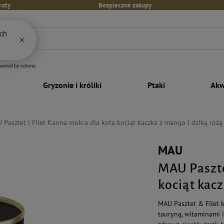
roty
Bezpieczne zakupy
Gryzonie i króliki
Ptaki
Akw
 Pasztet i Filet Karma mokra dla kota kociąt kaczka z mango i dziką różą
MAU
MAU Paszte
kociąt kacz
MAU Pasztet & Filet k
tauryną, witaminami i