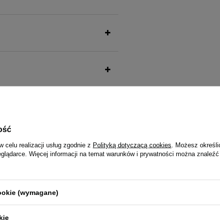
także ucieszy Twojego pu
ość
w celu realizacji usług zgodnie z
Polityką dotyczącą cookies
. Możesz określi
eglądarce. Więcej informacji na temat warunków i prywatności można znaleźć
cookie (wymagane)
 Filet Karma mokra dla kota
4Vets Natural Mokra karma dla k
go gęś z królikiem i malinami 185
185 g
kie