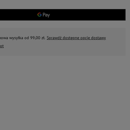
mowa wysyłka od 99,00 zł.
Sprawdź dostępne opcje dostawy
ot