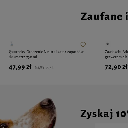
Zaufane 
Francodex Otoczenie Neutralizator zapachów
Zawieszka Adr
do wnętrz 750 ml
grawerem dla
47,99 zł
72,90 zł
63,99 zł / l
Zyskaj 1