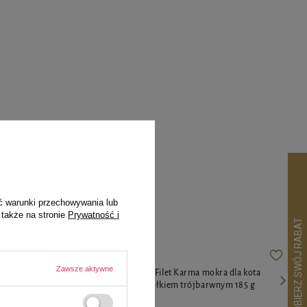
pila
ć warunki przechowywania lub
 także na stronie
Prywatność i
Zawsze aktywne
ota z indykiem
MAU Pasztet i Filet Karma mokra dla kota
karmazyn z fiołkiem trójbarwnym 185 g