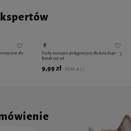
ekspertów
tomatyczne dla
Suchy szampon pielęgnacyjny dla kota Super
Benek 250 ml
9,99 zł
39,96 zł / l
amówienie