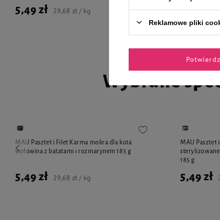
5,49 zł
5,49 zł
29,68 zł / kg
Reklamowe pliki coo
Potwierd
Wybrane spec
MAU Pasztet i Filet Karma mokra dla kota
MAU Pasztet i
wołowina z batatami i rozmarynem 185 g
sterylizowane
185 g
5,49 zł
5,49 zł
29,68 zł / kg