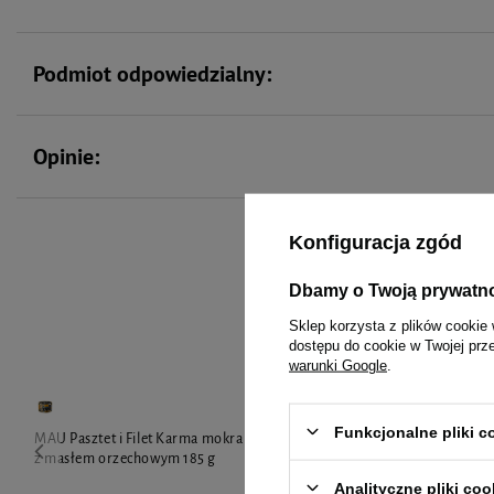
Podmiot odpowiedzialny:
Opinie:
Konfiguracja zgód
To 
Dbamy o Twoją prywatn
Sklep korzysta z plików cookie 
dostępu do cookie w Twojej prz
warunki Google
.
Funkcjonalne pliki 
MAU Pasztet i Filet Karma mokra dla kota indyk
MAU Pasztet i
z masłem orzechowym 185 g
sterylizowane
g
Analityczne pliki coo