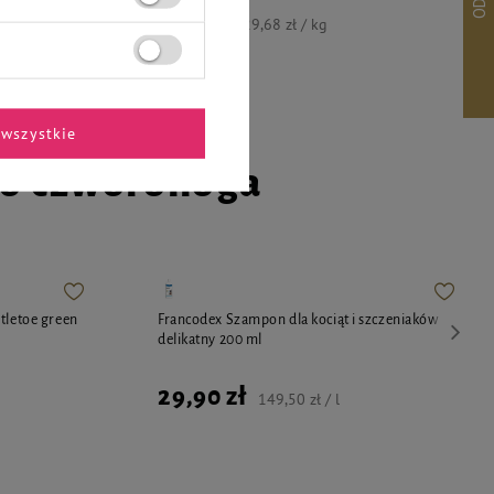
5,49 zł
29,68 zł / kg
wszystkie
go czworonoga
tletoe green
Francodex Szampon dla kociąt i szczeniaków
delikatny 200 ml
29,90 zł
149,50 zł / l