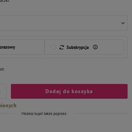
aczki.
norazowy
Subskrypcja
szt.
Dodaj do koszyka
+
bionych
Możesz kupić także poprzez: