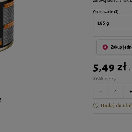
zdrową sierść; smak k
Opakowanie
(3)
185 g
Zakup jed
5,49 zł
/
29,68 zł / kg
-
!
Dodaj do ulu