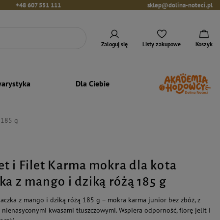
+48 607 551 111
sklep@dolina-noteci.pl
Zaloguj się
Listy zakupowe
Koszyk
arystyka
Dla Ciebie
 185 g
t i Filet Karma mokra dla kota
ka z mango i dziką różą 185 g
aczka z mango i dziką różą 185 g – mokra karma junior bez zbóż, z
 nienasyconymi kwasami tłuszczowymi. Wspiera odporność, florę jelit i