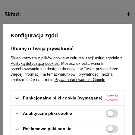
Skład:
Zawiera nienasycone kwasy
tłuszczowe
Konfiguracja zgód
Składniki analityczne:
Dbamy o Twoją prywatność
Dodatki: dodatki dietetyczne/kg:
Sklep korzysta z plików cookie w celu realizacji usług zgodnie z
Polityką dotyczącą cookies
. Możesz określić warunki
przechowywania lub dostępu do cookie w Twojej przeglądarce.
Więcej informacji na temat warunków i prywatności można
znaleźć także na stronie
Prywatność i warunki Google
.
Tabela dawkowania:
Zawsze
Funkcjonalne pliki cookie (wymagane)
aktywne
Podmiot odpowiedzialny:
Analityczne pliki cookie
Opinie:
Reklamowe pliki cookie