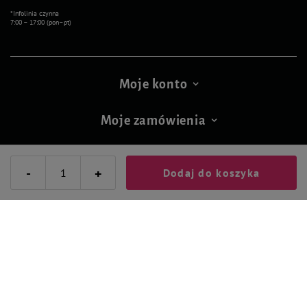
*Infolinia czynna
7:00 – 17:00 (pon–pt)
Moje konto
Moje zamówienia
Ważne informacje
-
+
Dodaj do koszyka
Nasze nagrody