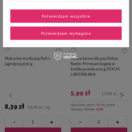
Potwierdzam wszystkie
To także ucieszy Twojego
pupila
Potwierdzam wymagane
Mokra karma dla psa Rafi z
Mokra karma dla psa Dolina
jagnięciną 800 g
Noteci Premium bogata w
królika puszka 400 g EDYCJA
LIMITOWANA
5,99 zł
14,98 zł / kg
Najniższa cena z 30 dni przed
8,39 zł
10,49 zł / kg
obniżką
7,99 zł
-25%
-
-
+
+