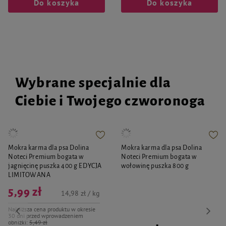
Do koszyka
Do koszyka
Wybrane specjalnie dla
Ciebie i Twojego czworonoga
Mokra karma dla psa Dolina
Mokra karma dla psa Dolina
Noteci Premium bogata w
Noteci Premium bogata w
jagnięcinę puszka 400 g EDYCJA
wołowinę puszka 800 g
LIMITOWANA
5,99 zł
14,98 zł / kg
Najniższa cena produktu w okresie
30 dni przed wprowadzeniem
obniżki:
5,49 zł