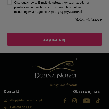
Chcę otrzymywać E-mail Newsletter. Wyrażam zgodę na
przetwarzanie moich danych osobowych do celów
polityką prywatności
marketingowych zgodnie z
* Rabaty nie łączą się
Zapisz się
Kontakt
Obserwuj nas:
sklep@dolina-noteci.pl
+ 48 607 551 111