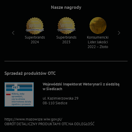
Nasze nagrody
ksy 2022
Superbrands
Superbrands
Konsumencki
Konsum
2024
2023
Lider Jakości
Lider Ja
2022 – Złoto
2022 – S
Sprzedaż produktów OTC
Wojewódzki Inspektorat Weterynarii z siedzibą
w Siedlcach
ul. Kazimierzowska 29
08-110 Siedlce
https://www.mazowsze.wiw.gov.pl/
OBRÓT DETALICZNY PRODUKTAMI OTC NA ODLEGŁOŚĆ