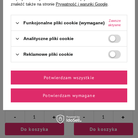
znaleźć także na stronie
Prywatność i warunki Google
.
Zawsze
Funkcjonalne pliki cookie (wymagane)
aktywne
Wybrane specjalnie dla
Analityczne pliki cookie
Ciebie i Twojego czworonoga
Reklamowe pliki cookie
Sucha karma dla psa Rafi z
Sucha karma dla psa Rafi z
Potwierdzam wszystkie
kaczką worek 10 kg
indykiem worek 10 kg
Potwierdzam wymagane
151,20 zł
124,95 zł
15,12 zł / kg
12,50 zł / kg
-
-
+
+
Do koszyka
Do koszyka