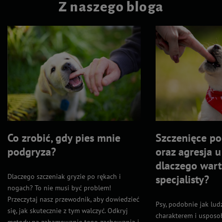
Z naszego bloga
Co zrobić, gdy pies mnie
Szczenięce po
podgryza?
oraz agresja 
dlaczego wart
Dlaczego szczeniak gryzie po rękach i
specjalisty?
nogach? To nie musi być problem!
Przeczytaj nasz przewodnik, aby dowiedzieć
Psy, podobnie jak lud
się, jak skutecznie z tym walczyć. Odkryj
charakterem i usposob
metody na zahamowanie tego zachowania i