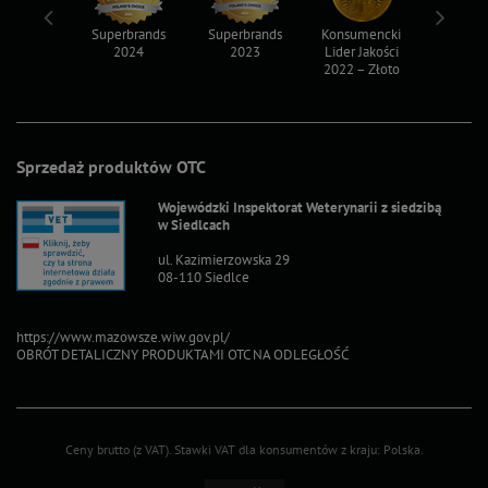
ksy 2022
Superbrands
Superbrands
Konsumencki
Konsum
2024
2023
Lider Jakości
Lider Ja
2022 – Złoto
2022 – S
Sprzedaż produktów OTC
Wojewódzki Inspektorat Weterynarii z siedzibą
w Siedlcach
ul. Kazimierzowska 29
08-110 Siedlce
https://www.mazowsze.wiw.gov.pl/
OBRÓT DETALICZNY PRODUKTAMI OTC NA ODLEGŁOŚĆ
Ceny brutto (z VAT).
Stawki VAT dla konsumentów z kraju:
Polska
.