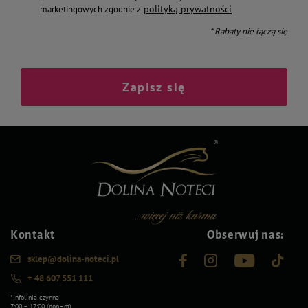
polityką prywatności
marketingowych zgodnie z
* Rabaty nie łączą się
Zapisz się
Kontakt
Obserwuj nas:
sklep@dolina-noteci.pl
+ 48 607 551 111
*Infolinia czynna
7:00 – 17:00 (pon–pt)