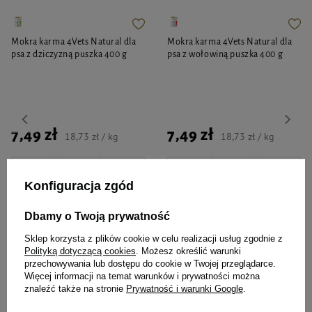
Mokra karma 4Vets Natural dla
Mokra karma 4Vets Natural dla
psa z dziczyzną puszka 400 g
psa z wołowiną puszka 400 g
7,49 zł
7,49 zł
18,73 zł / kg
18,73 zł / kg
-
-
+
+
Konfiguracja zgód
Do koszyka
Do koszyka
Dbamy o Twoją prywatność
Sklep korzysta z plików cookie w celu realizacji usług zgodnie z
Polityką dotyczącą cookies
. Możesz określić warunki
przechowywania lub dostępu do cookie w Twojej przeglądarce.
Więcej informacji na temat warunków i prywatności można
znaleźć także na stronie
Prywatność i warunki Google
.
Wybrane specjalnie dla