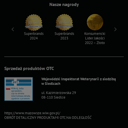
Nasze nagrody
ksy 2022
Superbrands
Superbrands
Konsumencki
Konsum
2024
2023
Lider Jakości
Lider Ja
2022 – Złoto
2022 – S
Sprzedaż produktów OTC
Wojewódzki Inspektorat Weterynarii z siedzibą
w Siedlcach
ul. Kazimierzowska 29
08-110 Siedlce
https://www.mazowsze.wiw.gov.pl/
OBRÓT DETALICZNY PRODUKTAMI OTC NA ODLEGŁOŚĆ