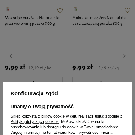
Mokra karma 4Vets Natural dla
Mokra karma 4Vets Natural dla
psa z wołowiną puszka 800 g
psa z dziczyzną puszka 800 g
9,99 zł
9,99 zł
12,49 zł / kg
12,49 zł / kg
-
-
+
+
Konfiguracja zgód
Do koszyka
Do koszyka
Dbamy o Twoją prywatność
Sklep korzysta z plików cookie w celu realizacji usług zgodnie z
Polityką dotyczącą cookies
. Możesz określić warunki
przechowywania lub dostępu do cookie w Twojej przeglądarce.
Więcej informacji na temat warunków i prywatności można