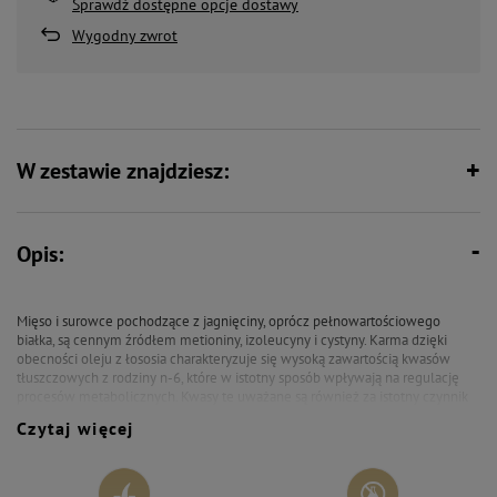
Sprawdź dostępne opcje dostawy
Wygodny zwrot
W zestawie znajdziesz:
Opis:
Mięso i surowce pochodzące z jagnięciny, oprócz pełnowartościowego
białka, są cennym źródłem metioniny, izoleucyny i cystyny. Karma dzięki
obecności oleju z łososia charakteryzuje się wysoką zawartością kwasów
tłuszczowych z rodziny n-6, które w istotny sposób wpływają na regulację
procesów metabolicznych. Kwasy te uważane są również za istotny czynnik
stanowiący o odpowiedzi immunologicznej. Dodatkowo mokra karma Rafi z
Czytaj więcej
jagnięciną zapewnia odpowiednie zmineralizowanie kości i zębów. Żurawina
i borówka wzbogacają codzienną dietę psa o substancje przeciwutleniające i
przeciwzapalne, a tymianek stymuluje wydzielanie soków trawiennych.