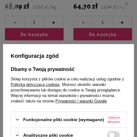
65,09 zł
64,70 zł
13,02 zł / kg
12,94 zł / kg
-
-
+
+
Do koszyka
Do koszyka
Konfiguracja zgód
Dbamy o Twoją prywatność
Sklep korzysta z plików cookie w celu realizacji usług zgodnie z
Wybrane specjalnie dla
Polityką dotyczącą cookies
. Możesz określić warunki
przechowywania lub dostępu do cookie w Twojej przeglądarce.
Ciebie i Twojego czworonoga
Więcej informacji na temat warunków i prywatności można
znaleźć także na stronie
Prywatność i warunki Google
.
Zawsze
Funkcjonalne pliki cookie (wymagane)
aktywne
Mokra karma dla psa Rafi z
Mokra karma dla psa Rafi żołądki
dziczyzną saszetka zestaw 10 x
wołowe z szynką zestaw 24 x 400
500 g
g
Analityczne pliki cookie