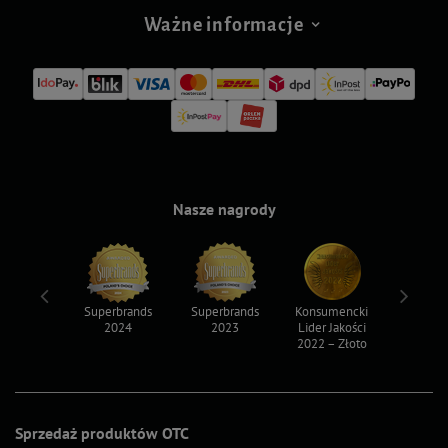
Ważne informacje
Nasze nagrody
ksy 2022
Superbrands
Superbrands
Konsumencki
Konsum
2024
2023
Lider Jakości
Lider Ja
2022 – Złoto
2022 – S
Sprzedaż produktów OTC