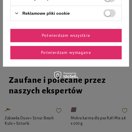
64,60 zł
143,76 zł
12,92 zł / kg
14,98 zł / kg
Reklamowe pliki cookie
-
-
+
+
Do koszyka
Do koszyka
Potwierdzam wszystkie
Potwierdzam wymagane
Zaufane i polecane przez
naszych ekspertów
Zabawka Duvo+ Sznur Beach
Mokra karma dla psa Rafi Mix 48
Kula + Sznurki
x 500 g