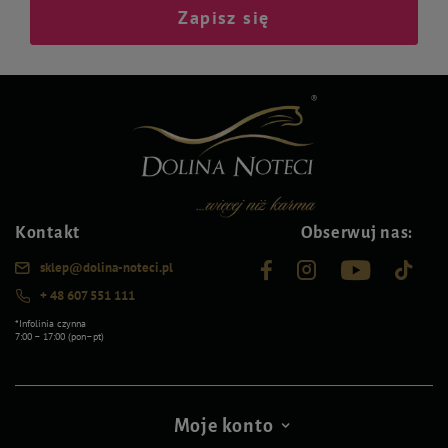
Zapisz się
Kontakt
Obserwuj nas:
sklep@dolina-noteci.pl
+ 48 607 551 111
*Infolinia czynna
7:00 – 17:00 (pon–pt)
Moje konto