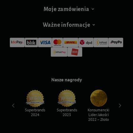
Moje zamówienia
Ważne informacje
Nasze nagrody
ksy 2022
Superbrands
Superbrands
Konsumencki
Konsum
2024
2023
Lider Jakości
Lider Ja
2022 – Złoto
2022 – S