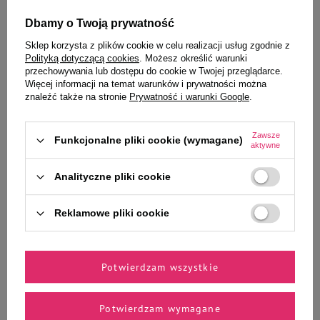
9,99 zł
10,99 zł
1,43 zł / szt.
Dbamy o Twoją prywatność
Sklep korzysta z plików cookie w celu realizacji usług zgodnie z
-
-
+
+
Polityką dotyczącą cookies
. Możesz określić warunki
przechowywania lub dostępu do cookie w Twojej przeglądarce.
Do koszyka
Do koszyka
Więcej informacji na temat warunków i prywatności można
znaleźć także na stronie
Prywatność i warunki Google
.
Zawsze
Funkcjonalne pliki cookie (wymagane)
aktywne
Analityczne pliki cookie
Zaufane i polecane przez
Reklamowe pliki cookie
naszych ekspertów
Potwierdzam wszystkie
ChuckIt! Kick Fetch Large
ZOLUX Zabawka pluszowa dla
zabawka dla psa piłka śr. 20 cm
psa krowa Isache FURRY FARM
Potwierdzam wymagane
60 cm