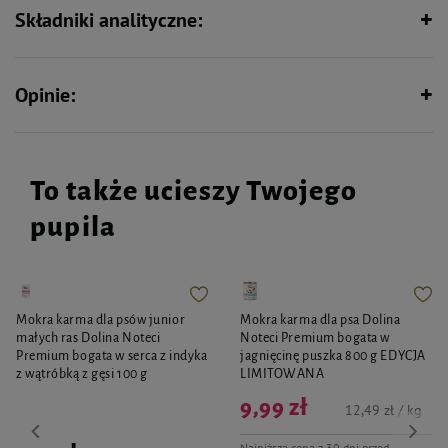
Składniki analityczne:
Opinie:
To także ucieszy Twojego
pupila
Mokra karma dla psów junior
Mokra karma dla psa Dolina
małych ras Dolina Noteci
Noteci Premium bogata w
Premium bogata w serca z indyka
jagnięcinę puszka 800 g EDYCJA
z wątróbką z gęsi 100 g
LIMITOWANA
9,99 zł
12,49 zł / kg
Najniższa cena z 30 dni przed