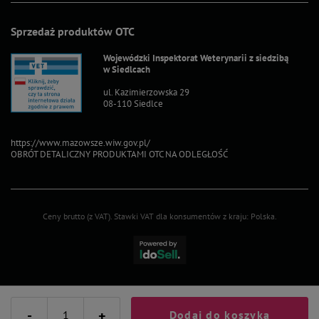
Sprzedaż produktów OTC
Wojewódzki Inspektorat Weterynarii z siedzibą
w Siedlcach
ul. Kazimierzowska 29
08-110 Siedlce
https://www.mazowsze.wiw.gov.pl/
OBRÓT DETALICZNY PRODUKTAMI OTC NA ODLEGŁOŚĆ
Ceny brutto (z VAT).
Stawki VAT dla konsumentów z kraju:
Polska
.
-
+
Dodaj do koszyka