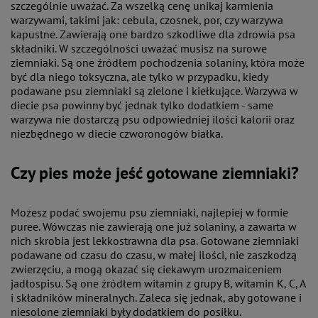
szczególnie uważać. Za wszelką cenę unikaj karmienia
warzywami, takimi jak: cebula, czosnek, por, czy warzywa
kapustne. Zawierają one bardzo szkodliwe dla zdrowia psa
składniki. W szczególności uważać musisz na surowe
ziemniaki. Są one źródłem pochodzenia solaniny, która może
być dla niego toksyczna, ale tylko w przypadku, kiedy
podawane psu ziemniaki są zielone i kiełkujące. Warzywa w
diecie psa powinny być jednak tylko dodatkiem - same
warzywa nie dostarczą psu odpowiedniej ilości kalorii oraz
niezbędnego w diecie czworonogów białka.
Czy pies może jeść gotowane ziemniaki?
Możesz podać swojemu psu ziemniaki, najlepiej w formie
puree. Wówczas nie zawierają one już solaniny, a zawarta w
nich skrobia jest lekkostrawna dla psa. Gotowane ziemniaki
podawane od czasu do czasu, w małej ilości, nie zaszkodzą
zwierzęciu, a mogą okazać się ciekawym urozmaiceniem
jadłospisu. Są one źródłem witamin z grupy B, witamin K, C, A
i składników mineralnych. Zaleca się jednak, aby gotowane i
niesolone ziemniaki były dodatkiem do posiłku.