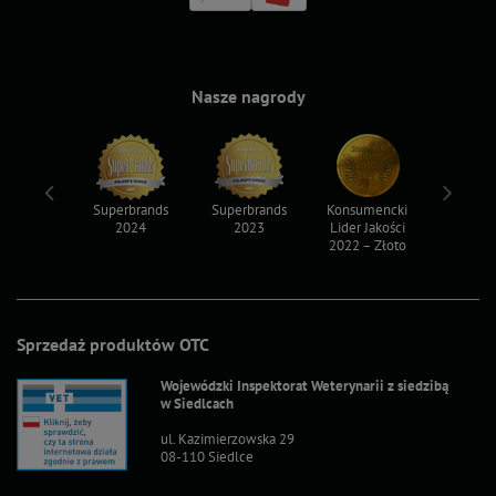
Nasze nagrody
ksy 2022
Superbrands
Superbrands
Konsumencki
Konsum
2024
2023
Lider Jakości
Lider Ja
2022 – Złoto
2022 – S
Sprzedaż produktów OTC
Wojewódzki Inspektorat Weterynarii z siedzibą
w Siedlcach
ul. Kazimierzowska 29
08-110 Siedlce