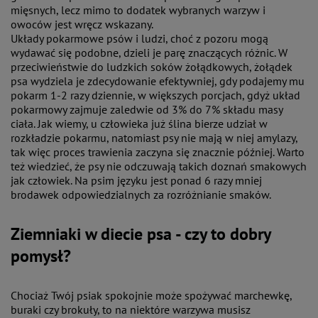
mięsnych, lecz mimo to dodatek wybranych warzyw i
owoców jest wręcz wskazany.
Układy pokarmowe psów i ludzi, choć z pozoru mogą
wydawać się podobne, dzieli je parę znaczących różnic. W
przeciwieństwie do ludzkich soków żołądkowych, żołądek
psa wydziela je zdecydowanie efektywniej, gdy podajemy mu
pokarm 1-2 razy dziennie, w większych porcjach, gdyż układ
pokarmowy zajmuje zaledwie od 3% do 7% składu masy
ciała. Jak wiemy, u człowieka już ślina bierze udział w
rozkładzie pokarmu, natomiast psy nie mają w niej amylazy,
tak więc proces trawienia zaczyna się znacznie później. Warto
też wiedzieć, że psy nie odczuwają takich doznań smakowych
jak człowiek. Na psim języku jest ponad 6 razy mniej
brodawek odpowiedzialnych za rozróżnianie smaków.
Ziemniaki w diecie psa - czy to dobry
pomysł?
Chociaż Twój psiak spokojnie może spożywać marchewkę,
buraki czy brokuły, to na niektóre warzywa musisz