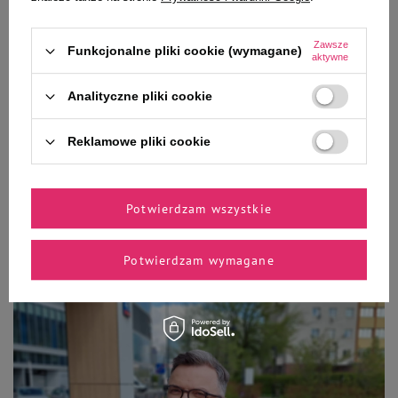
pupil powinien jeść i jak utrzymać go w jak najlepiej kondycji
fizycznej i psychicznej, aby zapewnił Ci swoje towarzystwo na
długie lata.
Zawsze
Funkcjonalne pliki cookie (wymagane)
aktywne
Jacek Wilczak
Doktor Jacek Wilczak, ekspert Doliny Noteci, specjalista w zakresie żywienia,
Analityczne pliki cookie
dietoprofilaktyki i dietoterapi schorzeń metabolicznych. Zwolennik
racjonalnego i naukowo umocowanego żywienia psów i kotów. Adiunkt w
Zakładzie Dietetyki wydziału medycyny Weterynaryjnej SGGW w Warszawie.
Reklamowe pliki cookie
Właściciel czekoladowego labradora i trójkolorowego cavaliera – więc z
autopsji wie, jak ważna jest właściwie zbilansowana dieta dla prawidłowego
wzrostu i rozwoju każdego psa.
Potwierdzam wszystkie
Potwierdzam wymagane