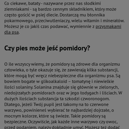
Co ciekawe, bataty - nazywane przez nas słodkimi
ziemniakami - są bardzo cennym składnikiem, który może
często gościć w psiej diecie. Dostarczą mu błonnika
pokarmowego, przeciwutleniaczy, wielu witamin i minerałów.
Możesz je co jakiś czas podawać, wymiennie z
przysmakami
dla psa
.
Czy pies może jeść pomidory?
O ile wszyscy wiemy, że pomidory są zdrowe dla organizmu
człowieka, o tyle okazuje się, że zawierają kilka substancji,
które mogą być wręcz niebezpieczne dla organizmu psa. Są
bowiem bogate w glikoalkaloid – tomatynę i niewielkie
ilości solaniny. Solanina znajduje się głównie w zielonych,
niedojrzałych pomidorach oraz w jego łodygach i liściach. W
dużych ilościach substancja ta szkodzi czworonogom.
Dlatego, jeżeli Twój pupil jest łakomy na to czerwone
warzywo, powinieneś wybierać te najbardziej dojrzałe, o
mocnym kolorze, które są świeże. Takie pomidory są
bezpieczne. Oczywiście, jak każde inne warzywo czy owoc,
przed podaniem, należy dokładnie umyć. Możesz też dodać