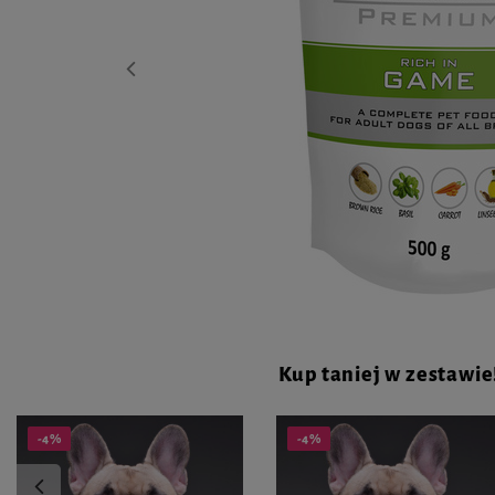
Kup taniej w zestawie
-4%
-4%