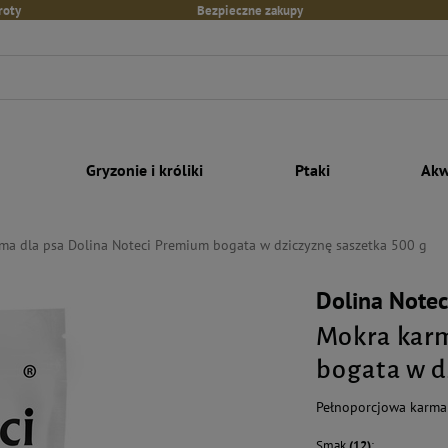
roty
Bezpieczne zakupy
Gryzonie i króliki
Ptaki
Akw
ma dla psa Dolina Noteci Premium bogata w dziczyznę saszetka 500 g
Dolina Note
Mokra karm
bogata w d
Pełnoporcjowa karma 
Smak
(12)