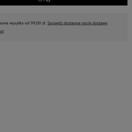
mowa wysyłka od 99,00 zł.
Sprawdź dostępne opcje dostawy
ot
660,21 zł
158,59 zł
0 zł
694,50 zł
1
na 7
Karma mokra dla psa do 25 kg na
Karma mokra dla psa do 25
x
30 dni Dolina Noteci Premium 75 x
dni Dolina Noteci Premium
500 g
500 g