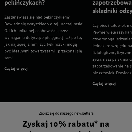
pekińczykach?
zapotrzebowa
składniki odż
Zastanawiasz się nad pekińczykiem?
Dowiedz się wszystkiego o tej uroczej rasie!
Czy pies i człowiek m
Od ich unikalnej osobowości, przez
Pewnie wiele razy kar
wymagania dotyczące pielęgnacji, aż po to,
czworonoga jedzeniem
jak najlepiej z nimi żyć. Pekińczyki mogą
Jednak, ze względu n
być idealnymi towarzyszami - przekonaj się
fizjologiczne, fizyczn
sam!
życia, nasz psiak ma 
zapotrzebowanie na s
Czytaj więcej
niż człowiek. Dowiedz s
Czytaj więcej
Zapisz się do naszego newslettera
Zyskaj 10% rabatu* na