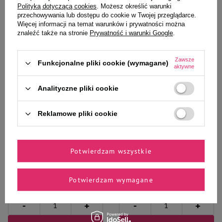
Polityką dotyczącą cookies
. Możesz określić warunki
przechowywania lub dostępu do cookie w Twojej przeglądarce.
Więcej informacji na temat warunków i prywatności można
znaleźć także na stronie
Prywatność i warunki Google
.
Zawsze
Funkcjonalne pliki cookie (wymagane)
aktywne
Wybrane specjalnie dla
Ciebie i Twojego czworonoga
Analityczne pliki cookie
Reklamowe pliki cookie
Mokra karma dla psa Dolina
Mokra karma dla psa Dolina
Noteci Premium bogata w
Noteci Premium bogata w dorsza
Potwierdzam wszystkie
królika z żurawiną saszetka 500 g
z brokułami saszetka 500 g
9,26 zł
9,26 zł
Potwierdzam wymagane
18,52 zł / kg
18,52 zł / kg
-
-
+
+