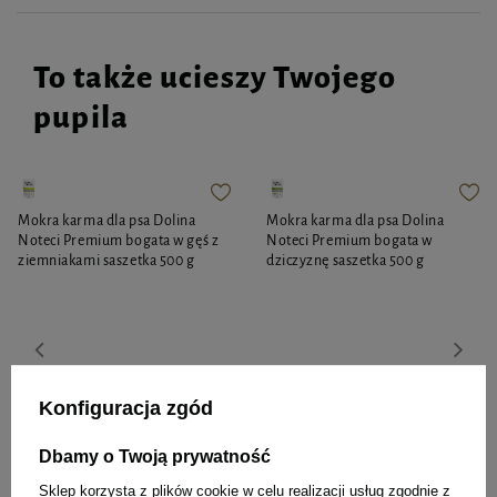
To także ucieszy Twojego
pupila
Mokra karma dla psa Dolina
Mokra karma dla psa Dolina
Noteci Premium bogata w gęś z
Noteci Premium bogata w
ziemniakami saszetka 500 g
dziczyznę saszetka 500 g
9,26 zł
9,26 zł
18,52 zł / kg
18,52 zł / kg
Konfiguracja zgód
-
-
+
+
Dbamy o Twoją prywatność
Do koszyka
Do koszyka
Sklep korzysta z plików cookie w celu realizacji usług zgodnie z