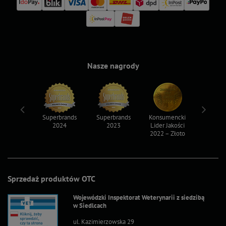
Nasze nagrody
ksy 2022
Superbrands
Superbrands
Konsumencki
Konsum
2024
2023
Lider Jakości
Lider Ja
2022 – Złoto
2022 – S
Sprzedaż produktów OTC
Wojewódzki Inspektorat Weterynarii z siedzibą
w Siedlcach
ul. Kazimierzowska 29