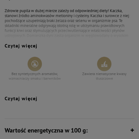
Mokra karma dla psa Dolina
Mokra karma dla psa Dolina
Noteci Premium bogata w kaczkę
Noteci Premium zestaw mix
Zdrowie pupila w dużej mierze zależy od odpowiedniej diety! Kaczka,
z dynią zestaw 10 x 500 g
smaków 30 x 500 g
stanowi źródło aminokwasów metioniny i cysteiny. Kaczka i surowce z niej
pochodzące uzupełniają braki żelaza oraz selenu w organizmie psa. Te
składniki mineralne odgrywają istotną rolę w utrzymaniu prawidłowych
funkcji krwi oraz stymulujących przeciwutleniające właściwości płynów
ustrojowych. Domieszka dyni zasila organizm w węglowodany o wysokim
współczynniku strawności oraz stymuluje prawidłowy przebieg procesów
Czytaj więcej
trawiennych. Zadbaj o dobre samopoczucie Twojego psa!
Bez syntetycznych aromatów,
Zawiera nienasycone kwasy
wzmacniaczy smaku i barwników
tłuszczowe
Czytaj więcej
Wspiera florę bakteryjną jelit
Wspiera odporność
Wartość energetyczna w 100 g:
Zawiera zestaw witamin i składników
Wspiera kości i stawy
mineralnych