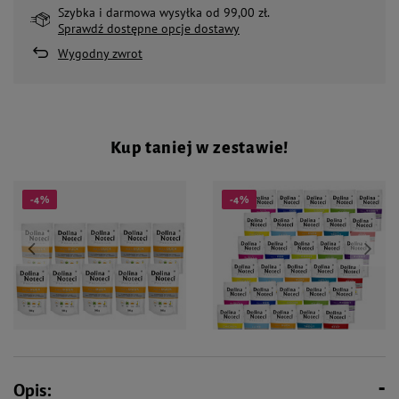
Szybka i darmowa wysyłka od 99,00 zł.
Sprawdź dostępne opcje dostawy
Wygodny zwrot
Kup taniej w zestawie!
-4%
-4%
88,10 zł
264,00 zł
92,60 zł
277,80 zł
Opis: