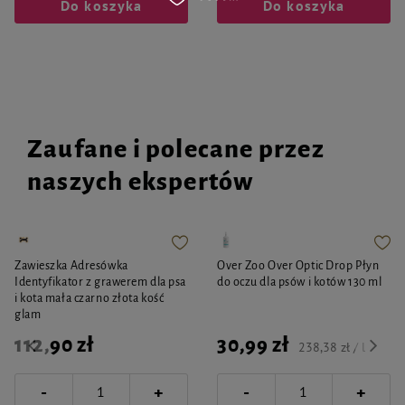
Do koszyka
Do koszyka
Zaufane i polecane przez
naszych ekspertów
Zawieszka Adresówka
Over Zoo Over Optic Drop Płyn
Identyfikator z grawerem dla psa
do oczu dla psów i kotów 130 ml
i kota mała czarno złota kość
glam
112,90 zł
30,99 zł
238,38 zł / l
-
-
+
+