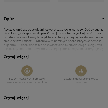
70,49 zł
140,76 zł
81,09 zł
148,20 zł
Opis:
Mokra karma dla psa Dolina
Mokra karma dla psa Dolina
Noteci Premium bogata w
Noteci Premium bogata w
jagnięcinę zestaw 6 x 800 g +
jagnięcinę zestaw 12 x 800 g
Aby zapewnić psu odpowiedni rozwój oraz zdrowie warto zwrócić uwagę na
gratis Piper Animals z sercami z
skład karmy, którą podaje się psu. Karma jest źródłem wysokiej jakości białka
kurczaka i szpinakiem 400 g
bogatego w aminokwasy takie jak lizyna i leucyna. Jagnięcina stanowi cenne
źródło żelaza i miedzi – składników mineralnych podnoszących odporność
organizmu. Składniki te są też odpowiedzialne za prawidłową funkcję krwi i
układu krążenia. Dodatkowo tłuszcz z tego gatunku mięsa charakteryzuje się
wysoką zawartością kwasów tłuszczowych z rodziny n-3 i n-6, które poprzez
Czytaj więcej
kontrolę procesów zapalnych stymulują funkcje skóry. Podaruj psu zdrowie!
Bez syntetycznych aromatów,
Zawiera nienasycone kwasy
wzmacniaczy smaku i barwników
tłuszczowe
Czytaj więcej
Wspiera florę bakteryjną jelit
Wspiera odporność