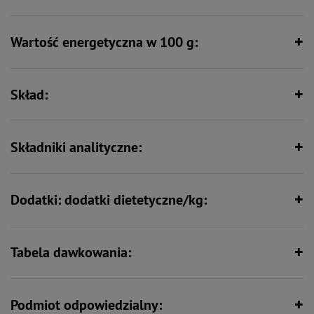
Wartość energetyczna w 100 g:
Zawiera zestaw witamin i składników
Wspiera kości i stawy
mineralnych
Skład:
Składniki analityczne:
Dodatki: dodatki dietetyczne/kg:
Tabela dawkowania:
Podmiot odpowiedzialny: