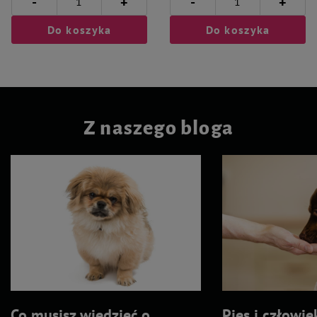
-
-
+
+
Do koszyka
Do koszyka
Z naszego bloga
Co musisz wiedzieć o
Pies i człowie