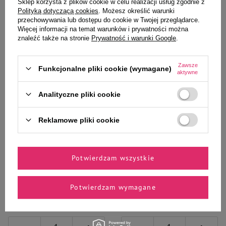
Sklep korzysta z plików cookie w celu realizacji usług zgodnie z
Do koszyka
Do koszyka
Polityką dotyczącą cookies
. Możesz określić warunki
przechowywania lub dostępu do cookie w Twojej przeglądarce.
Więcej informacji na temat warunków i prywatności można
znaleźć także na stronie
Prywatność i warunki Google
.
Zawsze
Funkcjonalne pliki cookie (wymagane)
aktywne
Wybrane specjalnie dla
Analityczne pliki cookie
Ciebie i Twojego czworonoga
Reklamowe pliki cookie
Mokra karma dla psa Dolina
Mokra karma dla psa Dolina
Potwierdzam wszystkie
Noteci Premium bogata w
Noteci Premium bogata w gęś z
królika z żurawiną puszka 800 g
ziemniakami puszka 800 g
Potwierdzam wymagane
12,35 zł
12,35 zł
15,44 zł / kg
15,44 zł / kg