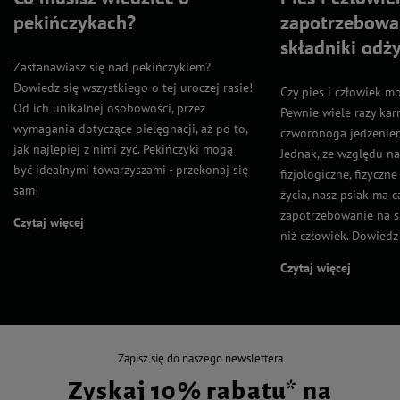
pekińczykach?
zapotrzebowa
składniki odż
Zastanawiasz się nad pekińczykiem?
Dowiedz się wszystkiego o tej uroczej rasie!
Czy pies i człowiek m
Od ich unikalnej osobowości, przez
Pewnie wiele razy kar
wymagania dotyczące pielęgnacji, aż po to,
czworonoga jedzeniem
jak najlepiej z nimi żyć. Pekińczyki mogą
Jednak, ze względu n
być idealnymi towarzyszami - przekonaj się
fizjologiczne, fizyczn
sam!
życia, nasz psiak ma 
zapotrzebowanie na s
Czytaj więcej
niż człowiek. Dowiedz s
Czytaj więcej
Zapisz się do naszego newslettera
Zyskaj 10% rabatu* na