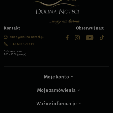
Kontakt
Obserwuj nas:
sklep@dolina-noteci.pl
+ 48 607 551 111
*Infolinia czynna
7:00 – 17:00 (pon–pt)
Moje konto
Moje zamówienia
Ważne informacje