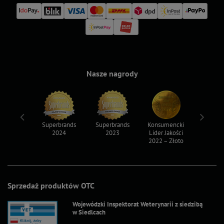
Nasze nagrody
ksy 2022
Superbrands
Superbrands
Konsumencki
Konsum
2024
2023
Lider Jakości
Lider Ja
2022 – Złoto
2022 – S
Sprzedaż produktów OTC
Wojewódzki Inspektorat Weterynarii z siedzibą
w Siedlcach