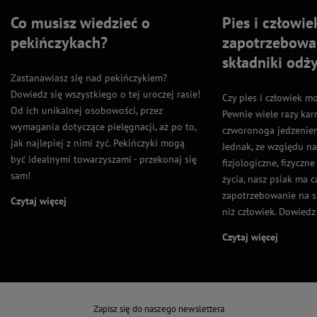
Co musisz wiedzieć o
Pies i człowie
pekińczykach?
zapotrzebowa
składniki odż
Zastanawiasz się nad pekińczykiem?
Dowiedz się wszystkiego o tej uroczej rasie!
Czy pies i człowiek m
Od ich unikalnej osobowości, przez
Pewnie wiele razy kar
wymagania dotyczące pielęgnacji, aż po to,
czworonoga jedzeniem
jak najlepiej z nimi żyć. Pekińczyki mogą
Jednak, ze względu n
być idealnymi towarzyszami - przekonaj się
fizjologiczne, fizyczn
sam!
życia, nasz psiak ma 
zapotrzebowanie na s
Czytaj więcej
niż człowiek. Dowiedz s
Czytaj więcej
Zapisz się do naszego newslettera