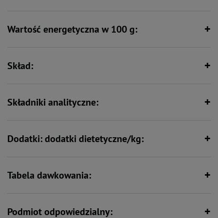
Wartość energetyczna w 100 g:
Zawiera zestaw witamin i składników
Wspiera kości i stawy
mineralnych
Skład:
Bez zbóż
Składniki analityczne:
Dodatki: dodatki dietetyczne/kg:
Tabela dawkowania:
Podmiot odpowiedzialny: