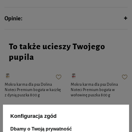
Opinie:
To także ucieszy Twojego
pupila
Mokra karma dla psa Dolina
Mokra karma dla psa Dolina
Noteci Premium bogata w kaczkę
Noteci Premium bogata w
z dynią puszka 800 g
wołowinę puszka 800 g
Konfiguracja zgód
12,35 zł
12,35 zł
15,44 zł / kg
15,44 zł / kg
Dbamy o Twoją prywatność