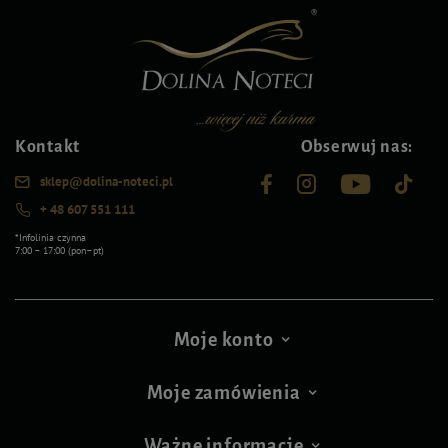
Kontakt
Obserwuj nas:
sklep@dolina-noteci.pl
+ 48 607 551 111
*Infolinia czynna
7:00 – 17:00 (pon–pt)
Moje konto
Moje zamówienia
Ważne informacje