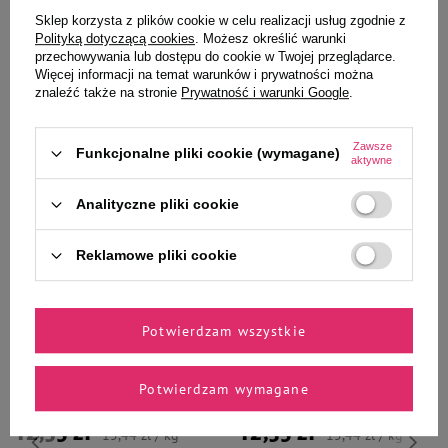
Sklep korzysta z plików cookie w celu realizacji usług zgodnie z
-
-
+
+
Polityką dotyczącą cookies
. Możesz określić warunki
przechowywania lub dostępu do cookie w Twojej przeglądarce.
Do koszyka
Do koszyka
Więcej informacji na temat warunków i prywatności można
znaleźć także na stronie
Prywatność i warunki Google
.
Zawsze
Funkcjonalne pliki cookie (wymagane)
aktywne
Analityczne pliki cookie
Wybrane specjalnie dla
Reklamowe pliki cookie
Ciebie i Twojego czworonoga
Potwierdzam wszystkie
Mokra karma dla psa Dolina
Mokra karma dla psa Dolina
Noteci Premium bogata w indyka
Noteci Premium bogata w dorsza
Potwierdzam wymagane
puszka 800 g
z brokułami puszka 800 g
12,35 zł
12,35 zł
15,44 zł / kg
15,44 zł / kg