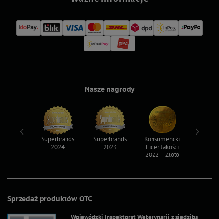
Nasze nagrody
ksy 2022
Superbrands
Superbrands
Konsumencki
Konsum
2024
2023
Lider Jakości
Lider Ja
2022 – Złoto
2022 – S
Sprzedaż produktów OTC
Wojewódzki Inspektorat Weterynarii z siedzibą