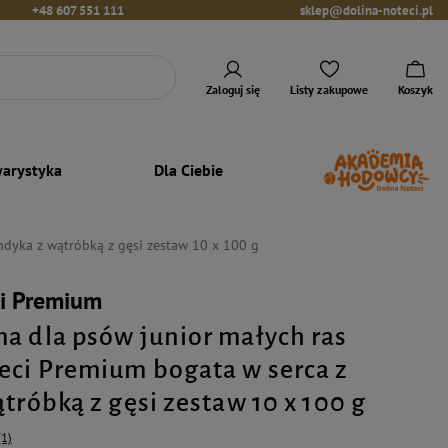
+48 607 551 111
sklep@dolina-noteci.pl
Zaloguj się
Listy zakupowe
Koszyk
arystyka
Dla Ciebie
ndyka z wątróbką z gęsi zestaw 10 x 100 g
ci Premium
a dla psów junior małych ras
eci Premium bogata w serca z
tróbką z gęsi zestaw 10 x 100 g
(1)