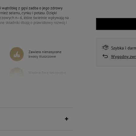
i wątróbkę z gęsi zadba o jego zdrowy
nież selenu, cynku i potasu. Dzięki
szczowych n–6, które świetnie wpływają na
e składniki dbają o prawidłowy rozwój i
Szybka i dar
Zawiera nienasycone
Wygodny zwr
kwasy tłuszczowe
Wspiera florę bakteryjną
jelit