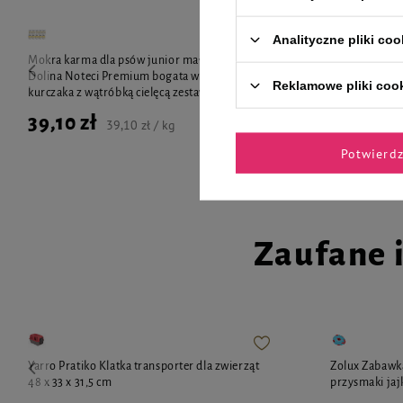
Analityczne pliki coo
Mokra karma dla psów junior małych ras
Happs Szampo
Dolina Noteci Premium bogata w żołądki z
sierści ciemne
Reklamowe pliki coo
kurczaka z wątróbką cielęcą zestaw 10 x 100 g
39,10 zł
9,99 zł
39,10 zł / kg
Potwierd
Zaufane 
Yarro Pratiko Klatka transporter dla zwierząt
Zolux Zabawka
48 x 33 x 31,5 cm
przysmaki jaj