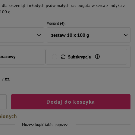
dla szczeniąt i młodych psów małych ras bogata w serca z indyka z
 100 g
Wariant
(4)
zestaw 10 x 100 g
norazowy
Subskrypcja
/
szt.
Dodaj do koszyka
+
bionych
Możesz kupić także poprzez: