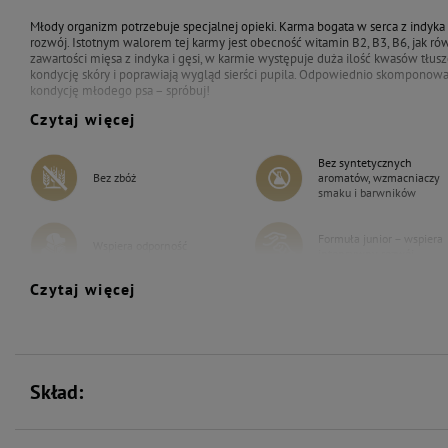
Młody organizm potrzebuje specjalnej opieki. Karma bogata w serca z indyka 
rozwój. Istotnym walorem tej karmy jest obecność witamin B2, B3, B6, jak rów
zawartości mięsa z indyka i gęsi, w karmie występuje duża ilość kwasów tłu
kondycję skóry i poprawiają wygląd sierści pupila. Odpowiednio skomponowan
kondycję młodego psa – spróbuj!
Czytaj więcej
Bez syntetycznych
Bez zbóż
aromatów, wzmacniaczy
smaku i barwników
Formuła junior – wspiera
Wspiera odporność
intensywny rozwój
Czytaj więcej
Zawiera zestaw witamin i
Wspiera kości i stawy
składników mineralnych
Skład: