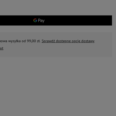
mowa wysyłka od 99,00 zł.
Sprawdź dostępne opcje dostawy
ot