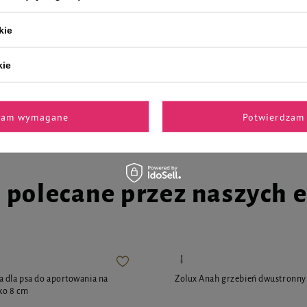
kie
n pielęgnacyjny dla psów o
Mokra karma dla psów junior mał
j 200 ml
Dolina Noteci Premium bogata w 
kie
z wątróbką z gęsi zestaw 12 x 185 
82,44 zł
49,95 zł / l
37,14 zł / kg
zam wymagane
Potwierdzam 
i polecane przez naszych 
 dla psa do aportowania na
Zolux Anah grzebień dwustronny
ko 8 cm