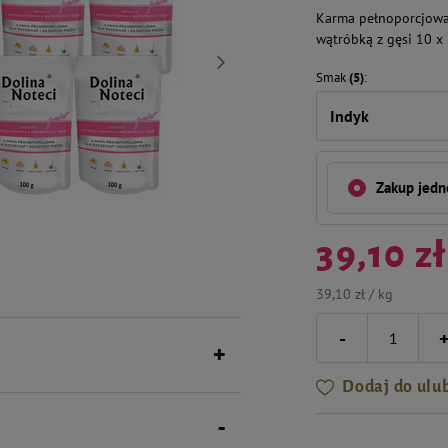
Karma pełnoporcjowa 
wątróbką z gęsi 10 x
Smak
(5)
Indyk
Zakup jed
39,10 zł
39,10 zł / kg
-
Dodaj do ulu