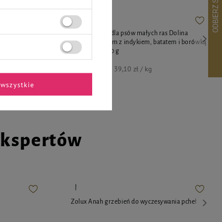
ych ras
Mokra karma dla psów małych ras Dolina
serca z indyka
Noteci Premium z indykiem, batatem i borówką
g
zestaw 10 x 100 g
39,10 zł
39,10 zł / kg
wszystkie
ekspertów
Zolux Anah grzebień do wyczesywania pcheł