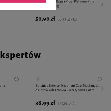
num Pure
Mokra karma dla psa Piper Platinum Pure
kaczka 10 x 150 g
50,90 zł
33,93 zł / kg
ekspertów
or z
Botaniqa Intense Treatment Coat Mask maska
dla psów kolagenowo - keratynowa 250 ml
36,99 zł
147,96 zł / l