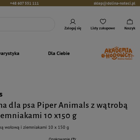
+48 607 551 111
sklep@dolina-noteci.pl
Zaloguj się
Listy zakupowe
Koszyk
arystyka
Dla Ciebie
s
a dla psa Piper Animals z wątrobą
iemniakami 10 x150 g
bą wołową i ziemniakami 10 x 150 g
Opakowanie
(2)