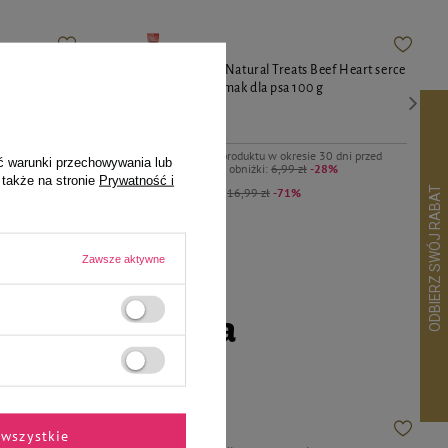
b Liver
Dolina Noteci Natural Treats Beef Heart serce
a 150 g
wołowe przysmak dla psa 100 g
4,99 zł
dni przed
Najniższa cena produktu w okresie 30 dni przed
ć warunki przechowywania lub
%
wprowadzeniem obniżki:
6,99 zł
-28%
 także na stronie
Prywatność i
Cena regularna:
16,99 zł
-71%
Zawsze aktywne
go czworonoga
wszystkie