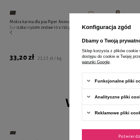
Mokra karma dla psa Piper Animals z sercami
Mokra karma d
Konfiguracja zgód
kurczaka i ryżem zestaw 10 x 150 g
Dbamy o Twoją prywatn
Sklep korzysta z plików cookie 
33,20 zł
8,39 zł
dostępu do cookie w Twojej prz
22,13 zł / kg
warunki Google
.
Funkcjonalne pliki 
Analityczne pliki coo
Wybrane spec
Reklamowe pliki coo
Potwierd