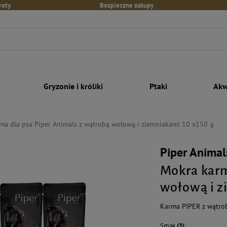
roty
Bezpieczne zakupy
Gryzonie i króliki
Ptaki
Akw
ma dla psa Piper Animals z wątrobą wołową i ziemniakami 10 x150 g
Piper Animal
Mokra karm
wołową i z
Karma PIPER z wątro
Smak
(3)