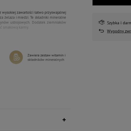
z wysokiej zawartości łatwo przyswajalnej
a żelaza i miedzi. Te składniki mineralne
płynów ustrojowych. Dodatek ziemniaków
Szybka i dar
ść smakową karmy.
Wygodny zwr
Zawiera zestaw witamin i
składników mineralnych