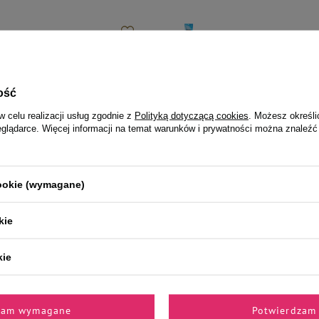
la psa Rafi z przepiórką 800 g
Dolina Noteci Natural Treats Lam
wątroba jagnięca przysmak dla ps
4,99 zł
ość
Najniższa cena produktu w okresie 30 
w celu realizacji usług zgodnie z
Polityką dotyczącą cookies
. Możesz określi
wprowadzeniem obniżki:
6,99 zł
-28
eglądarce. Więcej informacji na temat warunków i prywatności można znaleźć
10,49 zł / kg
Cena regularna:
32,50 zł
-85%
cookie (wymagane)
kie
jalnie dla Ciebie i Twoje
kie
zam wymagane
Potwierdzam 