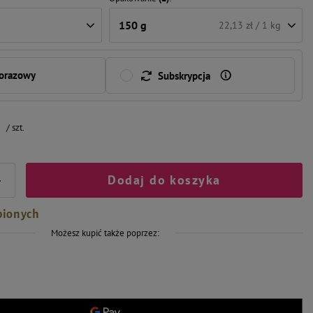
150 g
22,13 zł / 1 kg
norazowy
Subskrypcja
ł
/
szt.
Dodaj do koszyka
+
bionych
Możesz kupić także poprzez: