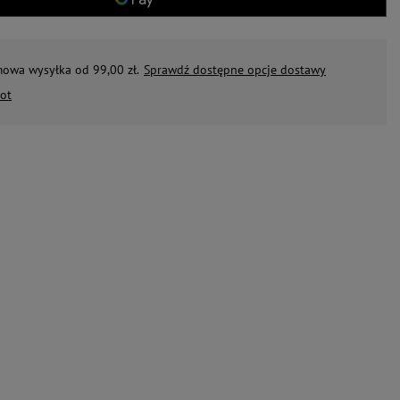
mowa wysyłka od 99,00 zł.
Sprawdź dostępne opcje dostawy
ot