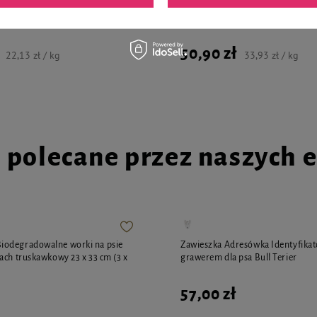
la psa Piper Animals z kaczką i
Mokra karma dla psa Piper Plati
w 10 x 150 g
kurczak z ryżem zestaw 10 x 150 g
50,90 zł
22,13 zł / kg
33,93 zł / kg
i polecane przez naszych 
odegradowalne worki na psie
Zawieszka Adresówka Identyfikat
ach truskawkowy 23 x 33 cm (3 x
grawerem dla psa Bull Terier
57,00 zł