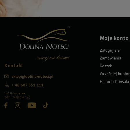
Moje konto
Zaloguj się
Zamówienia
Kontakt
Koszyk
Wcześniej kupio
sklep@dolina-noteci.pl
Historia transakc
+ 48 607 551 111
*Infolinia czynna
7:00 – 17:00 (pon–pt)