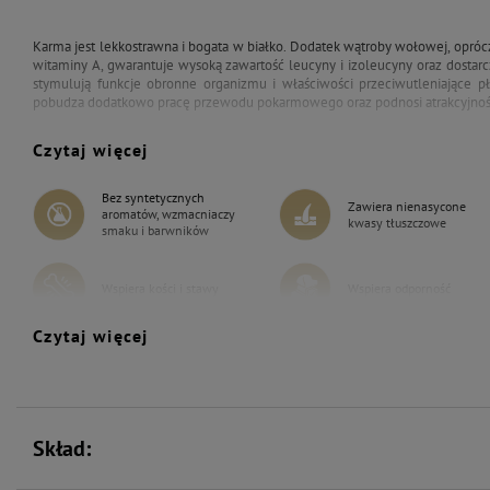
Karma jest lekkostrawna i bogata w białko. Dodatek wątroby wołowej, opróc
witaminy A, gwarantuje wysoką zawartość leucyny i izoleucyny oraz dostarcz
stymulują funkcje obronne organizmu i właściwości przeciwutleniające 
pobudza dodatkowo pracę przewodu pokarmowego oraz podnosi atrakcyjno
Czytaj więcej
Bez syntetycznych
Zawiera nienasycone
aromatów, wzmacniaczy
kwasy tłuszczowe
smaku i barwników
Wspiera kości i stawy
Wspiera odporność
Czytaj więcej
Skład: