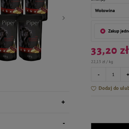
Wołowina
Zakup jed
33,20 z
22,13 zł / kg
-
Dodaj do ulu