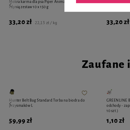
Mokra karma dla psa Piper Animals z dziczyzną
Mokra Karma d
i dynią zestaw 10 x 150 g
gruszką zesta
33,20 zł
33,20 zł
22,13 zł / kg
Zaufane 
Hunter Belt Bag Standard Torba na biodra do
GREENLINE Bi
przysmaków L
odchody - zap
10 szt.)
59,99 zł
1,10 zł