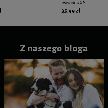
kotów wielkość M
ł
35,99 zł
Z naszego bloga