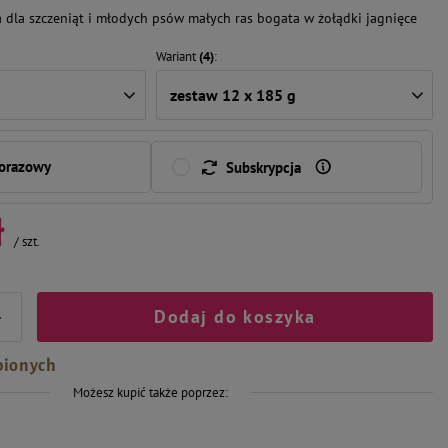
dla szczeniąt i młodych psów małych ras bogata w żołądki jagnięce
Wariant
(4)
zestaw 12 x 185 g
norazowy
Subskrypcja
ł
/
szt.
Dodaj do koszyka
+
bionych
Możesz kupić także poprzez: