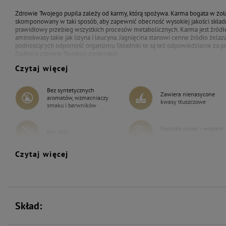
Zdrowie Twojego pupila zależy od karmy, którą spożywa. Karma bogata w żołą
skomponowany w taki sposób, aby zapewnić obecność wysokiej jakości skład
prawidłowy przebieg wszystkich procesów metabolicznych. Karma jest źródł
aminokwasy takie jak lizyna i leucyna. Jagnięcina stanowi cenne źródło żela
podnoszących odporność organizmu Składniki te są też odpowiedzialne za pra
Zadbaj o zdrowie Twojego zwierzaka!
Czytaj więcej
Bez syntetycznych
Zawiera nienasycone
aromatów, wzmacniaczy
kwasy tłuszczowe
smaku i barwników
Formuła junior – wspiera
Bez zbóż
intensywny rozwój
Czytaj więcej
Zawiera zestaw witamin i
Wspiera kości i stawy
składników mineralnych
Skład: