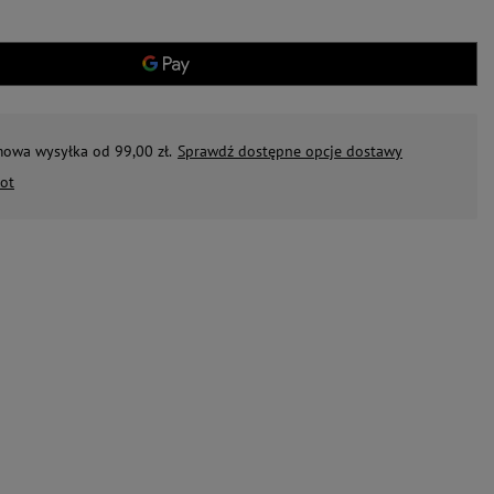
mowa wysyłka od 99,00 zł.
Sprawdź dostępne opcje dostawy
ot