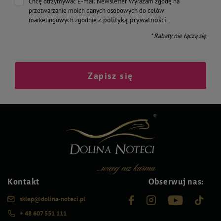
Chcę otrzymywać E-mail Newsletter. Wyrażam zgodę na
przetwarzanie moich danych osobowych do celów
polityką prywatności
marketingowych zgodnie z
* Rabaty nie łączą się
Zapisz się
Kontakt
Obserwuj nas:
sklep@dolina-noteci.pl
+ 48 607 551 111