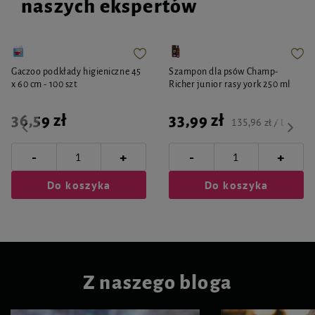
naszych ekspertów
Gaczoo podkłady higieniczne 45
Szampon dla psów Champ-
x 60 cm - 100 szt
Richer junior rasy york 250 ml
36,59 zł
33,99 zł
135,96 zł / l
-
-
+
+
Do koszyka
Do koszyka
Z naszego bloga