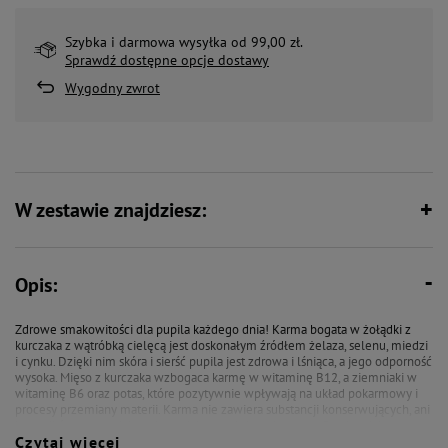
Szybka i darmowa wysyłka od 99,00 zł.
Sprawdź dostępne opcje dostawy
Wygodny zwrot
W zestawie znajdziesz:
Opis:
Zdrowe smakowitości dla pupila każdego dnia! Karma bogata w żołądki z
kurczaka z wątróbką cielęcą jest doskonałym źródłem żelaza, selenu, miedzi
i cynku. Dzięki nim skóra i sierść pupila jest zdrowa i lśniąca, a jego odporność
wysoka. Mięso z kurczaka wzbogaca karmę w witaminę B12, a ziemniaki w
witaminę B6 oraz potas, które pozytywnie wpływają na układ pokarmowy i
procesy przemiany materii. Karma nie zawiera substancji konserwujących, ani
barwników poprawiających smak i stymulujących apetyt. Smakowicie
Czytaj więcej
najedzony brzuszek Twojego pupila!