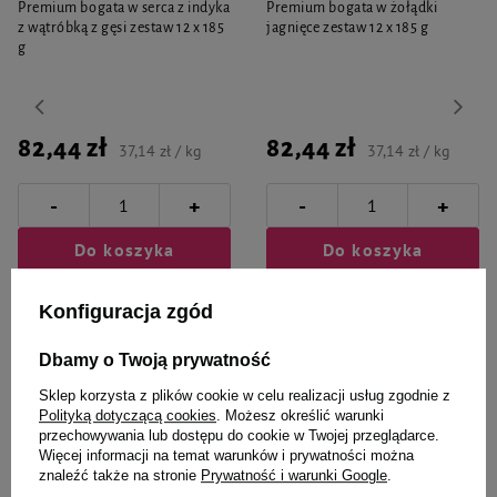
Premium bogata w serca z indyka
Premium bogata w żołądki
z wątróbką z gęsi zestaw 12 x 185
jagnięce zestaw 12 x 185 g
g
82,44 zł
82,44 zł
37,14 zł / kg
37,14 zł / kg
-
-
+
+
Do koszyka
Do koszyka
Konfiguracja zgód
Dbamy o Twoją prywatność
Sklep korzysta z plików cookie w celu realizacji usług zgodnie z
Polityką dotyczącą cookies
. Możesz określić warunki
Wybrane specjalnie dla
przechowywania lub dostępu do cookie w Twojej przeglądarce.
Więcej informacji na temat warunków i prywatności można
Ciebie i Twojego czworonoga
znaleźć także na stronie
Prywatność i warunki Google
.