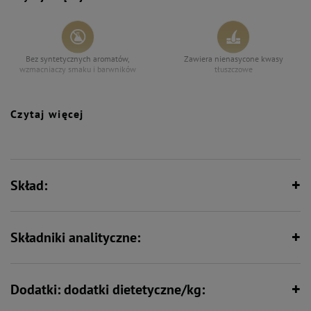
Bez syntetycznych aromatów,
Zawiera nienasycone kwasy
wzmacniaczy smaku i barwników
tłuszczowe
Czytaj więcej
Wspiera odporność
Bez zbóż
Skład:
Formuła junior – wspiera intensywny
Wspiera florę bakteryjną jelit
rozwój
Składniki analityczne:
Zawiera zestaw witamin i składników
Wspiera kości i stawy
mineralnych
Dodatki: dodatki dietetyczne/kg: