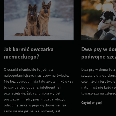
Jak karmić owczarka
Dwa psy w do
niemieckiego?
podwójne szcz
Owczarki niemieckie to jedna z
Dwa psy w domu to z
najpopularniejszych ras psów na świecie.
szczęście dla opiekun
Nie bez powodu mają tylu zwolenników - są
celem życia jest bycie
to psy bardzo oddane, inteligentne i
natomiast nie każdy p
przyjacielskie. Żeby z juniora wyrósł
towarzyszu na czterec
posłuszny i mądry pies – trzeba włożyć
Czytaj więcej
odrobinę serca w jego wychowanie. Tak
samo ważne jak nauka komend, jest