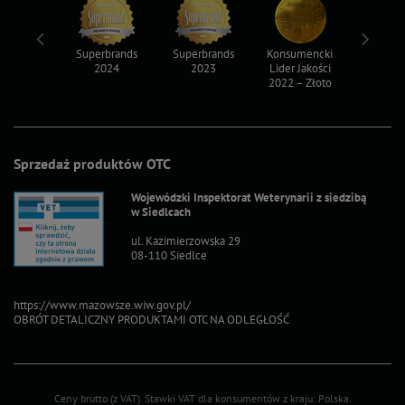
ksy 2022
Superbrands
Superbrands
Konsumencki
Konsum
2024
2023
Lider Jakości
Lider Ja
2022 – Złoto
2022 – S
Sprzedaż produktów OTC
Wojewódzki Inspektorat Weterynarii z siedzibą
w Siedlcach
ul. Kazimierzowska 29
08-110 Siedlce
https://www.mazowsze.wiw.gov.pl/
OBRÓT DETALICZNY PRODUKTAMI OTC NA ODLEGŁOŚĆ
Ceny brutto (z VAT).
Stawki VAT dla konsumentów z kraju:
Polska
.