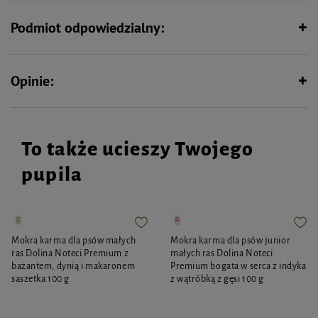
Kolor wysyłany losowo.
Podmiot odpowiedzialny:
Opinie:
To także ucieszy Twojego
pupila
Mokra karma dla psów małych
Mokra karma dla psów junior
ras Dolina Noteci Premium z
małych ras Dolina Noteci
bażantem, dynią i makaronem
Premium bogata w serca z indyka
saszetka 100 g
z wątróbką z gęsi 100 g