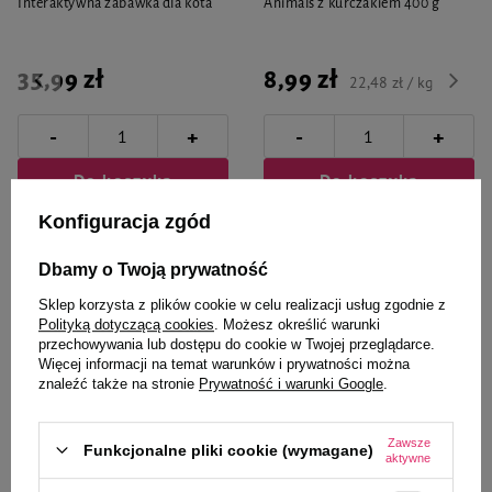
Interaktywna zabawka dla kota
Animals z kurczakiem 400 g
35,99 zł
8,99 zł
22,48 zł / kg
-
-
+
+
Do koszyka
Do koszyka
Konfiguracja zgód
Dbamy o Twoją prywatność
Sklep korzysta z plików cookie w celu realizacji usług zgodnie z
Polityką dotyczącą cookies
. Możesz określić warunki
przechowywania lub dostępu do cookie w Twojej przeglądarce.
Zaufane i polecane przez
Więcej informacji na temat warunków i prywatności można
znaleźć także na stronie
Prywatność i warunki Google
.
naszych ekspertów
Zawsze
Funkcjonalne pliki cookie (wymagane)
aktywne