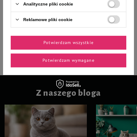
Trixie Zabawka pluszowa z
Zolux Anah szczotka gumowa
Analityczne pliki cookie
dźwiękiem dla psa Owca 21 cm
okrągła dla kotów
Reklamowe pliki cookie
26,99 zł
20,99 zł
26,99 zł / szt.
-
-
+
+
Potwierdzam wszystkie
Do koszyka
Do koszyka
Potwierdzam wymagane
Z naszego bloga