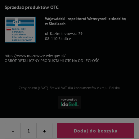
Sprzedaż produktów OTC
Wojewódzki Inspektorat Weterynarii z siedzibą
w Siedlcach
ul. Kazimierzowska 29
08-110 Siedlce
https://www.mazowsze.wiw.gov.pl/
OBRÓT DETALICZNY PRODUKTAMI OTC NA ODLEGŁOŚĆ
Ceny brutto (z VAT).
Stawki VAT dla konsumentów z kraju:
Polska
.
-
+
Dodaj do koszyka