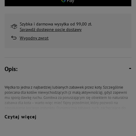
Szybka i darmowa wysyłka od 99,00 zł.
Sprawdź dostępne opcje dostawy
Wygodny zwrot
Opis:
Wędka to jedna z najbardziej lubianych zabawek przez koty.
Szczególnie
polecana dla kotów niewychodzących (z małą aktywnością), gdyż zapewni
mu sporą dawkę ruchu.
Gonitwa za poruszającym się obiektem to naturalna
zabawa dla kota – warto więc mieć fajny przedmiot, który pozwoli na
zaspakajanie kociego instynktu. Dynamiczna zabawa, ruch, zachęcające do
polowania kolory i atrakcyjna zabawka na końcu wędki to zdecydowanie
Czytaj więcej
atuty tego gadżetu, który z pewnością skradnie serce Twojego pupila!