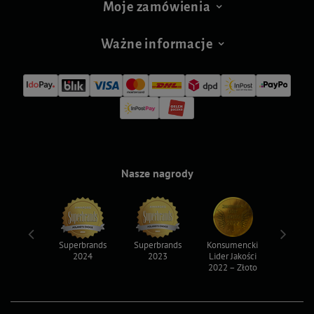
Moje zamówienia
Ważne informacje
Nasze nagrody
ksy 2022
Superbrands
Superbrands
Konsumencki
Konsum
2024
2023
Lider Jakości
Lider Ja
2022 – Złoto
2022 – S