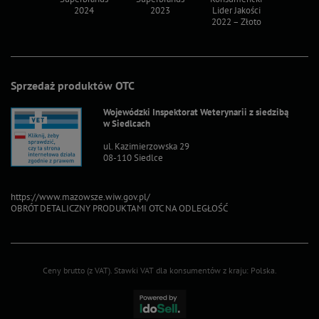
2024
2023
Lider Jakości
Lider Ja
2022 – Złoto
2022 – S
Sprzedaż produktów OTC
Wojewódzki Inspektorat Weterynarii z siedzibą
w Siedlcach
ul. Kazimierzowska 29
08-110 Siedlce
https://www.mazowsze.wiw.gov.pl/
OBRÓT DETALICZNY PRODUKTAMI OTC NA ODLEGŁOŚĆ
Ceny brutto (z VAT).
Stawki VAT dla konsumentów z kraju:
Polska
.