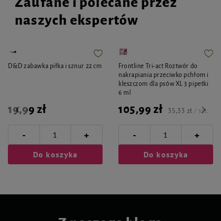
Zaufane i polecane przez
naszych ekspertów
D&D zabawka piłka i sznur 22 cm
Frontline Tri-act Roztwór do
nakrapiania przeciwko pchłom i
kleszczom dla psów XL 3 pipetki
6 ml
19,99 zł
105,99 zł
35,33 zł / szt.
-
-
+
+
Do koszyka
Do koszyka