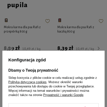
pupila
Mokra karma dla psa Rafi z
Mokra karma dla psa Rafi z
przepiórką 800 g
kaczką 800 g
8,39 zł
8,39 zł
10,49 zł / kg
10,49 zł / kg
-
-
Konfiguracja zgód
+
+
Do koszyka
Do koszyka
Dbamy o Twoją prywatność
Sklep korzysta z plików cookie w celu realizacji usług zgodnie z
Polityką dotyczącą cookies
. Możesz określić warunki
przechowywania lub dostępu do cookie w Twojej przeglądarce.
Więcej informacji na temat warunków i prywatności można
znaleźć także na stronie
Prywatność i warunki Google
.