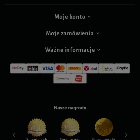
Moje konto
Moje zamówienia
Ważne informacje
Nasze nagrody
ksy 2022
Superbrands
Superbrands
Konsumencki
Konsum