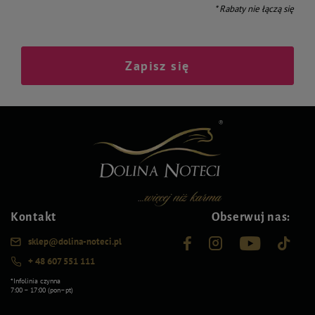
* Rabaty nie łączą się
Zapisz się
Kontakt
Obserwuj nas:
sklep@dolina-noteci.pl
+ 48 607 551 111
*Infolinia czynna
7:00 – 17:00 (pon–pt)