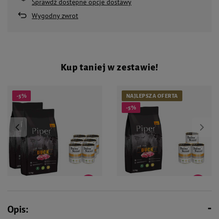
Sprawdź dostępne opcje dostawy
Wygodny zwrot
Kup taniej w zestawie!
-5%
NAJLEPSZA OFERTA
-5%
336,32 zł
168,16 zł
354,08 zł
177,04 zł
Opis:
Karma sucha dla psa Piper
Karma sucha dla psa Piper
Animals z kaczką zestaw 2 x 12 kg
Animals z kaczką zestaw 12 kg + 3