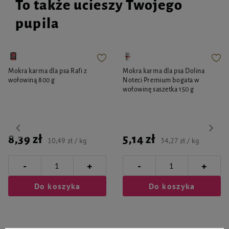
To także ucieszy Twojego
pupila
Mokra karma dla psa Rafi z
Mokra karma dla psa Dolina
wołowiną 800 g
Noteci Premium bogata w
wołowinę saszetka 150 g
8,39 zł
5,14 zł
10,49 zł / kg
34,27 zł / kg
-
-
+
+
Do koszyka
Do koszyka