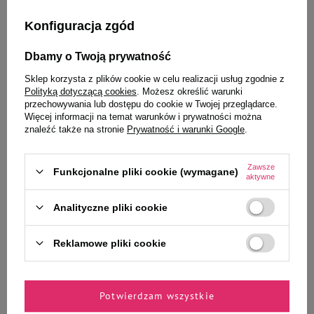
Konfiguracja zgód
Wybrane specjalnie dla
Dbamy o Twoją prywatność
Ciebie i Twojego czworonoga
Sklep korzysta z plików cookie w celu realizacji usług zgodnie z
Polityką dotyczącą cookies
. Możesz określić warunki
przechowywania lub dostępu do cookie w Twojej przeglądarce.
Więcej informacji na temat warunków i prywatności można
znaleźć także na stronie
Prywatność i warunki Google
.
Cleo Żwirek dla kota silikonowy
Karma sucha dla kota Rafi Cat z
3,8 l
jagnięciną 7 kg
Zawsze
Funkcjonalne pliki cookie (wymagane)
80,32 zł
aktywne
11,47 zł / kg
Analityczne pliki cookie
Najniższa cena z 30 dni przed
20,99 zł
5,52 zł / l
obniżką
89,24 zł
-10%
Reklamowe pliki cookie
-
-
+
+
Do koszyka
Do koszyka
Potwierdzam wszystkie