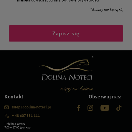
polityką prywatności
marketingowych zgodnie z
* Rabaty nie łączą się
Zapisz się
Kontakt
Obserwuj nas:
sklep@dolina-noteci.pl
+ 48 607 551 111
*Infolinia czynna
7:00 – 17:00 (pon–pt)