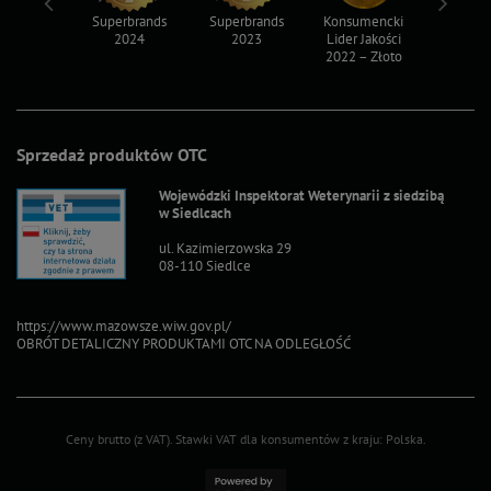
ksy 2022
Superbrands
Superbrands
Konsumencki
Konsum
2024
2023
Lider Jakości
Lider Ja
2022 – Złoto
2022 – S
Sprzedaż produktów OTC
Wojewódzki Inspektorat Weterynarii z siedzibą
w Siedlcach
ul. Kazimierzowska 29
08-110 Siedlce
https://www.mazowsze.wiw.gov.pl/
OBRÓT DETALICZNY PRODUKTAMI OTC NA ODLEGŁOŚĆ
Ceny brutto (z VAT).
Stawki VAT dla konsumentów z kraju:
Polska
.