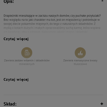
Opis:
Drapieżniki mieszkające w zaciszu naszych domów, czy puchate przytulaki?
Bez względu na to jaki charakter ma kot, jest on mięsożercą i potrzebuje w
swojej diecie pokarmów mięsnych, do tego z naturalnych składników. Z
myślą o kotach dużych i małych opracowaliśmy suchą karmę, która wspiera
ich kondycję i dba o zdrowie. Najwyższej jakości mięso i składniki
pochodzenia zwierzęcego to gwarancja łatwostrawnego białka, a dodatek
Czytaj więcej
oleju z łososia zapewnia odpowiedni stosunek kwasów n-3 i n-6. Bogactwo
witamin i minerałów zapewni nie tylko doskonałą kondycję, ale także zadba
o układ kostny, pokarmowy i odpornościowy. Sucha karma Rafi Cat to zdrowy
posiłek, któremu nie oprze się żaden kot.
Zawiera zestaw witamin i składników
Zawiera nienasycone kwasy
mineralnych
tłuszczowe
Czytaj więcej
Bez syntetycznych aromatów,
Zawiera niezbędną taurynę
wzmacniaczy smaku i barwników
Skład: