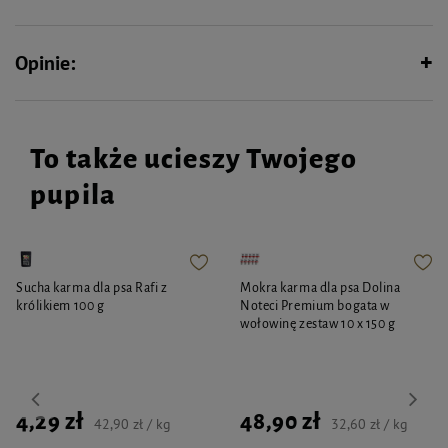
Opinie:
To także ucieszy Twojego
pupila
Sucha karma dla psa Rafi z
Mokra karma dla psa Dolina
królikiem 100 g
Noteci Premium bogata w
wołowinę zestaw 10 x 150 g
4,29 zł
48,90 zł
42,90 zł / kg
32,60 zł / kg