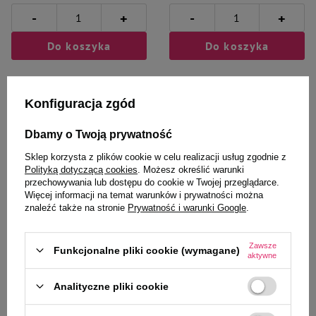
-
-
+
+
Do koszyka
Do koszyka
Konfiguracja zgód
Dbamy o Twoją prywatność
Wybrane specjalnie dla
Sklep korzysta z plików cookie w celu realizacji usług zgodnie z
Polityką dotyczącą cookies
. Możesz określić warunki
Ciebie i Twojego czworonoga
przechowywania lub dostępu do cookie w Twojej przeglądarce.
Więcej informacji na temat warunków i prywatności można
znaleźć także na stronie
Prywatność i warunki Google
.
Zawsze
Karma sucha dla psa Piper
Karma sucha dla psa Piper
Funkcjonalne pliki cookie (wymagane)
aktywne
Animals z kurczakiem 100 g
Animals z wołowiną 100 g
Analityczne pliki cookie