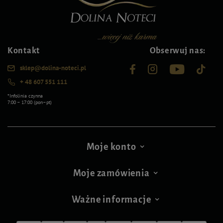
Kontakt
Obserwuj nas:
sklep@dolina-noteci.pl
+ 48 607 551 111
*Infolinia czynna
7:00 – 17:00 (pon–pt)
Moje konto
Moje zamówienia
Ważne informacje