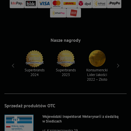
Nasze nagrody
ksy 2022
Superbrands
Superbrands
Konsumencki
Konsum
2024
2023
Lider Jakości
Lider Ja
2022 – Złoto
2022 – S
Sprzedaż produktów OTC
Wojewódzki Inspektorat Weterynarii z siedzibą
w Siedlcach
ul. Kazimierzowska 29