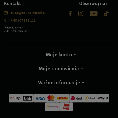
Kontakt
Obserwuj nas:
sklep@dolina-noteci.pl
+ 48 607 551 111
*Infolinia czynna
7:00 – 17:00 (pon–pt)
Moje konto
Moje zamówienia
Ważne informacje