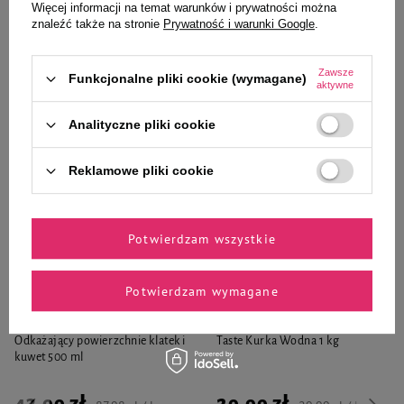
Więcej informacji na temat warunków i prywatności można
-
-
znaleźć także na stronie
Prywatność i warunki Google
.
+
+
Do koszyka
Do koszyka
Zawsze
Funkcjonalne pliki cookie (wymagane)
aktywne
Analityczne pliki cookie
Reklamowe pliki cookie
Wybrane specjalnie dla
Ciebie i Twojego czworonoga
Potwierdzam wszystkie
Potwierdzam wymagane
Mr. Smell Dezynfekcja Spray
Karma suszona dla psa Natural
Odkażający powierzchnie klatek i
Taste Kurka Wodna 1 kg
kuwet 500 ml