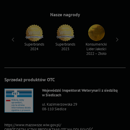
Nasze nagrody
ksy 2022
Superbrands
Superbrands
Konsumencki
Konsum
2024
2023
Lider Jakości
Lider Ja
2022 – Złoto
2022 – S
Sprzedaż produktów OTC
Wojewódzki Inspektorat Weterynarii z siedzibą
w Siedlcach
ul. Kazimierzowska 29
08-110 Siedlce
https://www.mazowsze.wiw.gov.pl/
OBRÓT DETALICZNY PRODUKTAMI OTC NA ODLEGŁOŚĆ