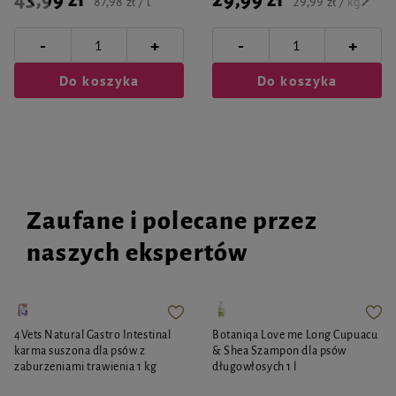
43,99 zł
29,99 zł
87,98 zł / l
29,99 zł / kg
-
-
+
+
Do koszyka
Do koszyka
Zaufane i polecane przez
naszych ekspertów
4Vets Natural Gastro Intestinal
Botaniqa Love me Long Cupuacu
karma suszona dla psów z
& Shea Szampon dla psów
zaburzeniami trawienia 1 kg
długowłosych 1 l